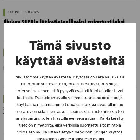
UUTISET - 5.8.2026
Iljukov SUEKin lääketieteelliseksi asiantuntijaksi
Tämä sivusto
UUTISET - 16.7.2026
käyttää evästeitä
Dopingrikkomuspäätösten julkistaminen:
kysymyksiä ja vastauksia EUT:n ratkaisusta
Sivustomme käyttää evästeitä. Käytössä on sekä väliaikaisia
istuntotunnus-evästeitä, jotka sulkeutuvat, kun suljet
Internet-selaimen, että pysyviä evästeitä, jotka tallentuvat
laitteelle. Evästeiden avulla voimme tunnistaa selaimesi ja
UUTISET - 30.6.2026
käyttää näin saamaamme tietoa esimerkiksi sivustollamme
SUEKin sivuilla uusi blogisarja urheilun ja
vierailevien selaimien laskemiseen sekä sivustomme käytön
väkivaltaisten alakulttuurien suhteesta
analysointiin, kuten tilastolliseen seurantaan. Kaikki kerätty
tieto on nimetöntä, eikä verkossa suoritettuja toimintoja
voida sen avulla liittää tiettyyn henkilöön. Sivujen käyttöä
tilastoidaan Google Analyticsin avulla.