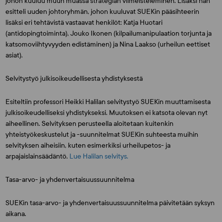
johon kuuluu muun muassa strategian viimeisteleminen. Lisäksi hän
esitteli uuden johtoryhmän, johon kuuluvat SUEKin pääsihteerin
lisäksi eri tehtävistä vastaavat henkilöt:
Katja Huotari
(antidopingtoiminta),
Jouko Ikonen
(kilpailumanipulaation torjunta ja
katsomoviihtyvyyden edistäminen) ja
Nina Laakso
(urheilun eettiset
asiat).
Selvitystyö julkisoikeudellisesta yhdistyksestä
Esiteltiin professori Heikki Halilan selvitystyö SUEKin muuttamisesta
julkisoikeudelliseksi yhdistykseksi. Muutoksen ei katsota olevan nyt
aiheellinen. Selvityksen perusteella aloitetaan kuitenkin
yhteistyökeskustelut ja -suunnitelmat SUEKin suhteesta muihin
selvityksen aiheisiin, kuten esimerkiksi urheilupetos- ja
arpajaislainsäädäntö.
Lue Halilan selvitys.
Tasa-arvo- ja yhdenvertaisuussuunnitelma
SUEKin tasa-arvo- ja yhdenvertaisuussuunnitelma päivitetään syksyn
aikana.