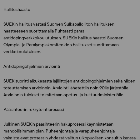
Hallitushaaste
SUEKin hallitus vastasi Suomen Sulkapalloliiton hallituksen
haasteeseen suorittamalla Puhtaasti paras -
antidopingverkkokoulutuksen. SUEKin hallitus haastoi Suomen
Olympia- ja Paralympiakomiteoiden hallitukset suorittamaan
verkkokoulutuksen.
Antidopingohjelmien arviointi
SUEK suoritti alkukesästä lajiliittojen antidopingohjelmien sekä niiden
toteuttamisen arvioinnin. Arviointi lähetettiin noin 90lle järjestölle.
Arvioinnin tulokset toimitetaan opetus- ja kulttuuriministeriölle.
Pääsihteerin rekrytointiprosessi
Julkinen SUEKin pääsihteerin hakuprosessi käynnistetään
mahdollisimman pian. Puheenjohtaja ja varapuheenjohtaja
valmistelevat prosessin yhdessä valitun ulkopuolisen konsultin kanssa