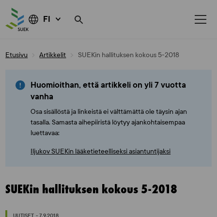
FI
Skip
Etusivu
Artikkelit
SUEKin hallituksen kokous 5-2018
to
content
Huomioithan, että artikkeli on yli 7 vuotta
vanha
Osa sisällöstä ja linkeistä ei välttämättä ole täysin ajan
tasalla. Samasta aihepiiristä löytyy ajankohtaisempaa
luettavaa:
Iljukov SUEKin lääketieteelliseksi asiantuntijaksi
SUEKin hallituksen kokous 5-2018
UUTISET - 7.9.2018