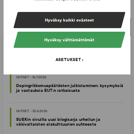
Hyväksy kaikki evästeet
UUSIMMAT UUTISET
Hyväksy välttämättömät
UUTISET - 5.8.2026
Iljukov SUEKin lääketieteelliseksi asiantuntijaksi
ASETUKSET
UUTISET - 16.7.2026
Dopingrikkomuspäätösten julkistaminen: kysymyksiä
ja vastauksia EUT:n ratkaisusta
UUTISET - 30.6.2026
SUEKin sivuilla uusi blogisarja urheilun ja
väkivaltaisten alakulttuurien suhteesta