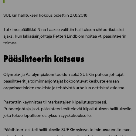
SUEKin hallituksen kokous pidettiin 27.8.2018
Tutkimuspäällikkö
Nina Laakso
valittiin hallituksen sihteeriksi, siksi
ajaksi, kun lakiasiainjohtaja
Petteri Lindblom
hoitaa vt. pääsihteerin
toimea.
Pääsihteerin katsaus
Olympia- ja Paralympiakomiteoiden sekä SUEKin puheenjohtajat,
pääsihteerit ja toiminnanjohtajat kokoontuvat keskustelemaan
organisaatioiden rooleista ja tehtävistä urheilun eettisissä asioissa.
Päätettiin käynnistää tilintarkastajien kilpailutusprosessi.
Puheenjohtaja ja vt. pääsihteeri esittelevät kilpailutuksen hallitukselle,
joka tekee lopullisen esityksen syyskokoukselle.
Pääsihteeri esitteli hallitukselle SUEKin syksyn toimintasuunnitelman,