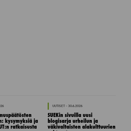
026
UUTISET - 30.6.2026
muspäätösten
SUEKin sivuilla uusi
n: kysymyksiä ja
blogisarja urheilun ja
UT:n ratkaisusta
väkivaltaisten alakulttuurien