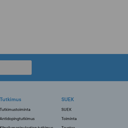
Tutkimus
SUEK
Tutkimustoiminta
SUEK
Antidopingtutkimus
Toiminta
Kilpailumanipulaation tutkimus
Taustaa