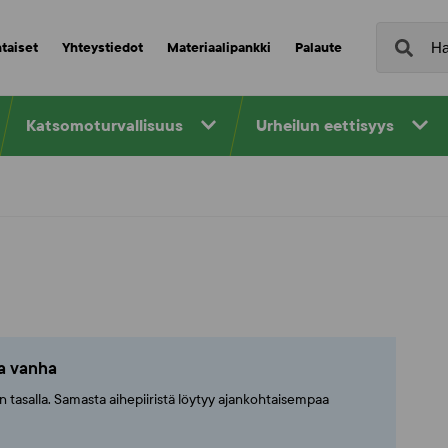
taiset
Yhteystiedot
Materiaalipankki
Palaute
Katsomoturvallisuus
Urheilun eettisyys
ta vanha
ajan tasalla. Samasta aihepiiristä löytyy ajankohtaisempaa