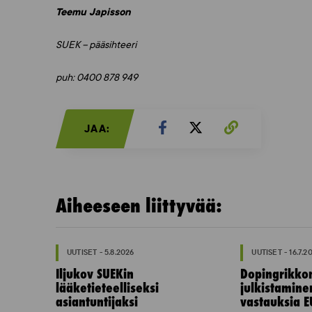
Teemu Japisson
SUEK – pääsihteeri
puh: 0400 878 949
JAA:
Aiheeseen liittyvää:
UUTISET - 5.8.2026
UUTISET - 16.7.2
Iljukov SUEKin
Dopingrikko
lääketieteelliseksi
julkistamine
asiantuntijaksi
vastauksia E