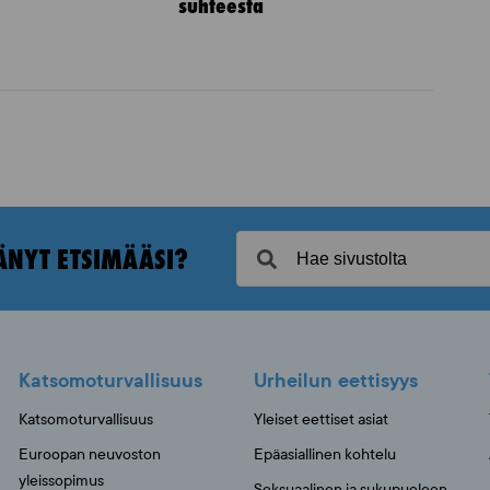
suhteesta
ÄNYT ETSIMÄÄSI?
Katsomoturvallisuus
Urheilun eettisyys
Katsomoturvallisuus
Yleiset eettiset asiat
Euroopan neuvoston
Epäasiallinen kohtelu
yleissopimus
Seksuaalinen ja sukupuoleen