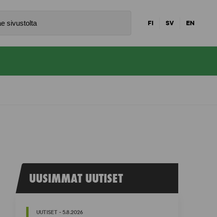
FI
SV
EN
UUSIMMAT UUTISET
UUTISET - 5.8.2026