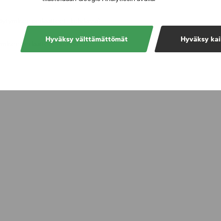
äräytymisen periaatteet -kohdassa)
Hyväksy välttämättömät
Hyväksy kai
tymisen periaatteet -kohdassa)