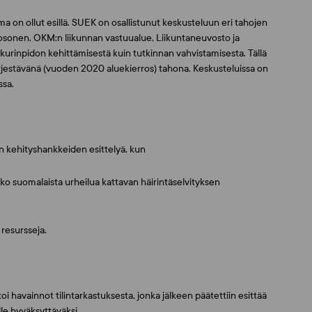
 on ollut esillä. SUEK on osallistunut keskusteluun eri tahojen
Kosonen, OKM:n liikunnan vastuualue, Liikuntaneuvosto ja
urinpidon kehittämisestä kuin tutkinnan vahvistamisesta. Tällä
ärjestävänä (vuoden 2020 aluekierros) tahona. Keskusteluissa on
essa.
en kehityshankkeiden esittelyä, kun
oko suomalaista urheilua kattavan häirintäselvityksen
 resursseja.
i havainnot tilintarkastuksesta, jonka jälkeen päätettiin esittää
le hyväksyttäväksi.