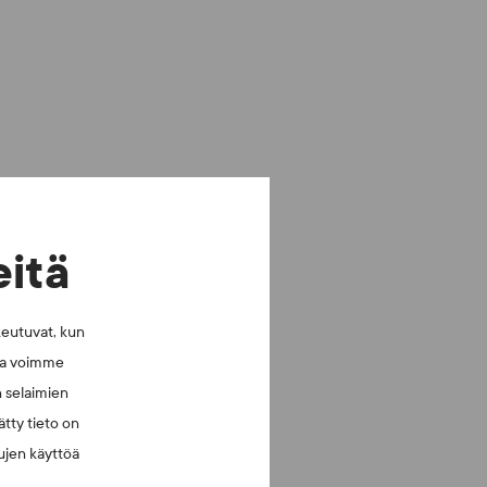
eitä
keutuvat, kun
lla voimme
n selaimien
tty tieto on
vujen käyttöä