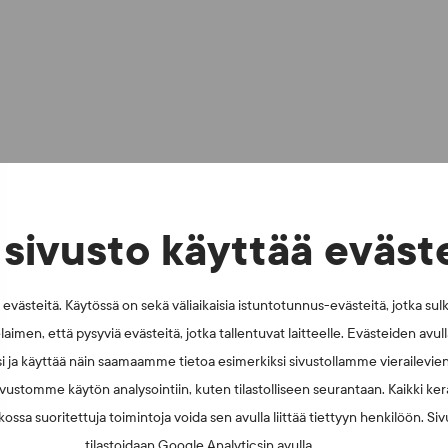
sivusto käyttää eväst
västeitä. Käytössä on sekä väliaikaisia istuntotunnus-evästeitä, jotka sul
laimen, että pysyviä evästeitä, jotka tallentuvat laitteelle. Evästeiden avu
i ja käyttää näin saamaamme tietoa esimerkiksi sivustollamme vierailevie
vustomme käytön analysointiin, kuten tilastolliseen seurantaan. Kaikki kerä
ossa suoritettuja toimintoja voida sen avulla liittää tiettyyn henkilöön. Si
tilastoidaan Google Analyticsin avulla.