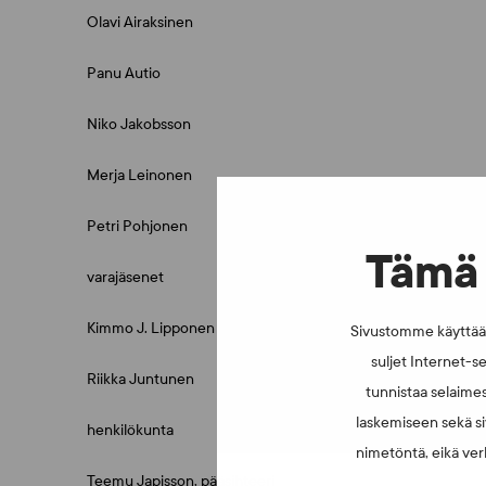
Olavi Airaksinen
Panu Autio
Niko Jakobsson
Merja Leinonen
Petri Pohjonen
Tämä 
varajäsenet
Kimmo J. Lipponen
Sivustomme käyttää e
suljet Internet-se
Riikka Juntunen
tunnistaa selaimes
laskemiseen sekä si
henkilökunta
nimetöntä, eikä verk
Teemu Japisson, pääsihteeri