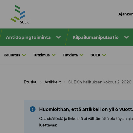
Skip
to
Ajankoh
content
Antidopingtoiminta
Kilpailumanipulaatio
Koulutus
Tutkimus
Tutkinta
SUEK
Etusivu
Artikkelit
SUEKin hallituksen kokous 2-2020
Huomioithan, että artikkeli on yli 6 vuot
Osa sisällöstä ja linkeistä ei välttämättä ole täysin 
luettavaa: