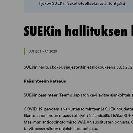
Iljukov SUEKin lääketieteelliseksi asiantuntijaksi
SUEKin hallituksen
UUTISET - 7.4.2020
SUEKin hallitus kokous järjestettiin etäkokouksena 30.3.20
Pääsihteerin katsaus
SUEKin pääsihteeri
Teemu Japisson
kävi lävitse ajankohtaisia
COVID-19-pandemia vaikuttaa toimintaan ja SUEK noudattaa
tilanteeseen muun muassa etätyön lisäämisellä. Lisäksi SUEK 
Maailman antidopingtoimisto WADAn suositusten pohjalta. Or
tarvittaessa näiden ohjeistusten pohjalta.