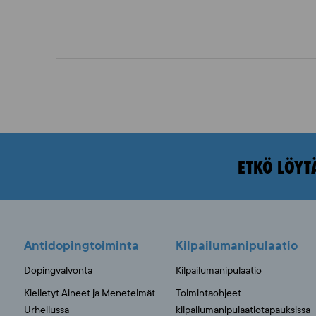
ETKÖ LÖYT
Antidopingtoiminta
Kilpailumanipulaatio
Dopingvalvonta
Kilpailumanipulaatio
Kielletyt Aineet ja Menetelmät
Toimintaohjeet
Urheilussa
kilpailumanipulaatiotapauksissa