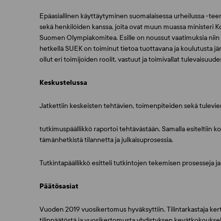
Epäasiallinen käyttäytyminen suomalaisessa urheilussa -teema
sekä henkilöiden kanssa, joita ovat muun muassa ministeri 
Suomen Olympiakomitea. Esille on noussut vaatimuksia niin k
hetkellä SUEK on toiminut tietoa tuottavana ja koulutusta j
ollut eri toimijoiden roolit, vastuut ja toimivallat tulevaisuud
Keskustelussa
Jatkettiin keskeisten tehtävien, toimenpiteiden sekä tulevi
tutkimuspäällikkö raportoi tehtävästään. Samalla esiteltiin k
tämänhetkistä tilannetta ja julkaisuprosessia.
Tutkintapäällikkö esitteli tutkintojen tekemisen prosesseja ja
Päätösasiat
Vuoden 2019 vuosikertomus hyväksyttiin. Tilintarkastaja kerto
tilinpäätöstä ja vuosikertomusta yhdistyksen kevätkokouksel