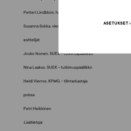
Petteri Lindblom, hallituksen sihteeri (poissa palkkojen mä
ASETUKSET
Susanna Sokka, viestintäpäällikkö (poissa palkkojen määräy
esittelijät
Jouko Ikonen, SUEK – tutkintapäällikkö
Nina Laakso, SUEK – tutkimuspäällikkö
Heidi Vierros, KPMG – tilintarkastaja
poissa
Petri Heikkinen
Lisätietoja: