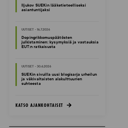
Iljukov SUEKin lääketieteelliseksi
asiantuntijaksi
UUTISET - 16.7.2026
Dopingrikkomuspäätösten
julkistaminen: kysymyksiä ja vastauksia
EUT:n ratkaisusta
UUTISET - 30.6.2026
SUEKin sivuilla uusi blogisarja urheilun
ja väkivaltaisten alakulttuurien
suhteesta
KATSO AJANKOHTAISET