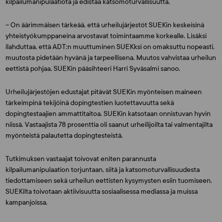
kilpailumanipulaatiota ja edistää katsomoturvallisuutta.
– On äärimmäisen tärkeää, että urheilujärjestöt SUEKin keskeisinä
yhteistyökumppaneina arvostavat toimintaamme korkealle. Lisäksi
ilahduttaa, että ADT:n muuttuminen SUEKksi on omaksuttu nopeasti,
muutosta pidetään hyvänä ja tarpeellisena. Muutos vahvistaa urheilun
eettistä pohjaa, SUEKin pääsihteeri
Harri Syväsalmi
sanoo.
Urheilujärjestöjen edustajat pitävät SUEKin myönteisen maineen
tärkeimpinä tekijöinä dopingtestien luotettavuutta sekä
dopingtestaajien ammattitaitoa. SUEKin katsotaan onnistuvan hyvin
niissä. Vastaajista 78 prosenttia oli saanut urheilijoilta tai valmentajilta
myönteistä palautetta dopingtesteistä.
Tutkimuksen vastaajat toivovat eniten parannusta
kilpailumanipulaation torjuntaan, siitä ja katsomoturvallisuudesta
tiedottamiseen sekä urheilun eettisten kysymysten esiin tuomiseen.
SUEKilta toivotaan aktiivisuutta sosiaalisessa mediassa ja muissa
kampanjoissa.