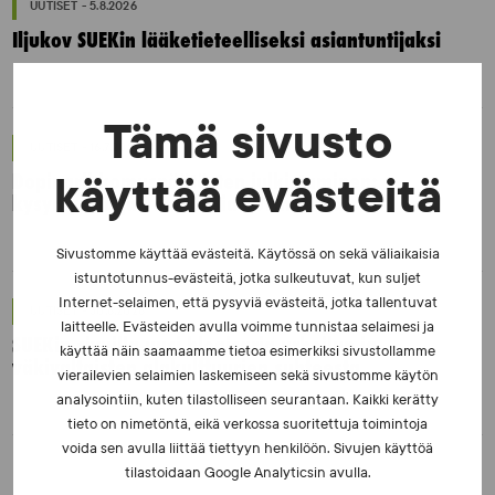
UUTISET - 5.8.2026
Iljukov SUEKin lääketieteelliseksi asiantuntijaksi
Tämä sivusto
UUTISET - 16.7.2026
Dopingrikkomuspäätösten julkistaminen:
käyttää evästeitä
kysymyksiä ja vastauksia EUT:n ratkaisusta
Sivustomme käyttää evästeitä. Käytössä on sekä väliaikaisia
istuntotunnus-evästeitä, jotka sulkeutuvat, kun suljet
Internet-selaimen, että pysyviä evästeitä, jotka tallentuvat
UUTISET - 30.6.2026
laitteelle. Evästeiden avulla voimme tunnistaa selaimesi ja
SUEKin sivuilla uusi blogisarja urheilun ja
käyttää näin saamaamme tietoa esimerkiksi sivustollamme
väkivaltaisten alakulttuurien suhteesta
vierailevien selaimien laskemiseen sekä sivustomme käytön
analysointiin, kuten tilastolliseen seurantaan. Kaikki kerätty
tieto on nimetöntä, eikä verkossa suoritettuja toimintoja
voida sen avulla liittää tiettyyn henkilöön. Sivujen käyttöä
tilastoidaan Google Analyticsin avulla.