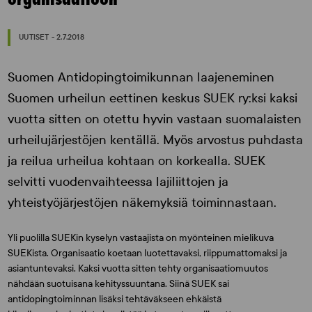
UUTISET - 2.7.2018
Suomen Antidopingtoimikunnan laajeneminen
Suomen urheilun eettinen keskus SUEK ry:ksi kaksi
vuotta sitten on otettu hyvin vastaan suomalaisten
urheilujärjestöjen kentällä. Myös arvostus puhdasta
ja reilua urheilua kohtaan on korkealla. SUEK
selvitti vuodenvaihteessa lajiliittojen ja
yhteistyöjärjestöjen näkemyksiä toiminnastaan.
Yli puolilla SUEKin kyselyn vastaajista on myönteinen mielikuva
SUEKista. Organisaatio koetaan luotettavaksi, riippumattomaksi ja
asiantuntevaksi. Kaksi vuotta sitten tehty organisaatiomuutos
nähdään suotuisana kehityssuuntana. Siinä SUEK sai
antidopingtoiminnan lisäksi tehtäväkseen ehkäistä