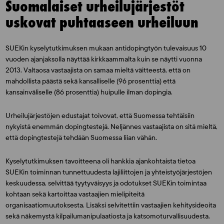
Suomalaiset urheilujärjestöt
uskovat puhtaaseen urheiluun
SUEKin kyselytutkimuksen mukaan antidopingtyön tulevaisuus 10
vuoden ajanjaksolla näyttää kirkkaammalta kuin se näytti vuonna
2013. Valtaosa vastaajista on samaa mieltä väitteestä, että on
mahdollista päästä sekä kansalliselle (96 prosenttia) että
kansainväliselle (86 prosenttia) huipulle ilman dopingia.
Urheilujärjestöjen edustajat toivovat, että Suomessa tehtäisiin
nykyistä enemmän dopingtestejä. Neljännes vastaajista on sitä mieltä,
että dopingtestejä tehdään Suomessa liian vähän.
Kyselytutkimuksen tavoitteena oli hankkia ajankohtaista tietoa
SUEKin toiminnan tunnettuudesta lajiliittojen ja yhteistyöjärjestöjen
keskuudessa, selvittää tyytyväisyys ja odotukset SUEKin toimintaa
kohtaan sekä kartoittaa vastaajien mielipiteitä
organisaatiomuutoksesta. Lisäksi selvitettiin vastaajien kehitysideoita
sekä näkemystä kilpailumanipulaatiosta ja katsomoturvallisuudesta.