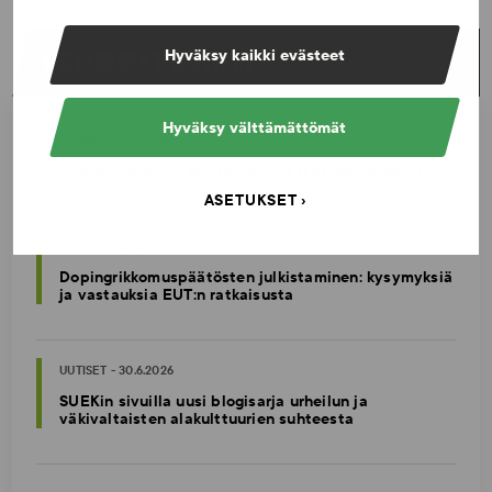
UUSIMMAT UUTISET
Hyväksy kaikki evästeet
Hyväksy välttämättömät
UUTISET - 5.8.2026
Iljukov SUEKin lääketieteelliseksi asiantuntijaksi
ASETUKSET
UUTISET - 16.7.2026
Dopingrikkomuspäätösten julkistaminen: kysymyksiä
ja vastauksia EUT:n ratkaisusta
UUTISET - 30.6.2026
SUEKin sivuilla uusi blogisarja urheilun ja
väkivaltaisten alakulttuurien suhteesta