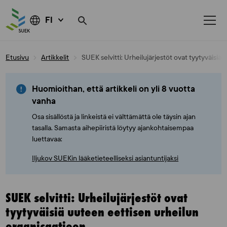
FI
Skip
Etusivu
Artikkelit
SUEK selvitti: Urheilujärjestöt ovat tyytyväisiä
to
content
Huomioithan, että artikkeli on yli 8 vuotta
vanha
Osa sisällöstä ja linkeistä ei välttämättä ole täysin ajan
tasalla. Samasta aihepiiristä löytyy ajankohtaisempaa
luettavaa:
Iljukov SUEKin lääketieteelliseksi asiantuntijaksi
SUEK selvitti: Urheilujärjestöt ovat
tyytyväisiä uuteen eettisen urheilun
organisaatioon