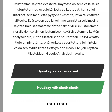
Sivustomme käyttää evästeitä. Käytössä on sekä väliaikaisia
istuntotunnus-evästeitä, jotka sulkeutuvat, kun suljet
Internet-selaimen, että pysyviä evästeitä, jotka tallentuvat
UUSIMMAT UUTISET
laitteelle. Evästeiden avulla voimme tunnistaa selaimesi ja
käyttää näin saamaamme tietoa esimerkiksi sivustollamme
vierailevien selaimien laskemiseen sekä sivustomme käytön
analysointiin, kuten tilastolliseen seurantaan. Kaikki kerätty
UUTISET - 5.8.2026
tieto on nimetöntä, eikä verkossa suoritettuja toimintoja
Iljukov SUEKin lääketieteelliseksi asiantuntijaksi
voida sen avulla liittää tiettyyn henkilöön. Sivujen käyttöä
tilastoidaan Google Analyticsin avulla.
UUTISET - 16.7.2026
Dopingrikkomuspäätösten julkistaminen: kysymyksiä
Hyväksy kaikki evästeet
ja vastauksia EUT:n ratkaisusta
Hyväksy välttämättömät
UUTISET - 30.6.2026
SUEKin sivuilla uusi blogisarja urheilun ja
väkivaltaisten alakulttuurien suhteesta
ASETUKSET