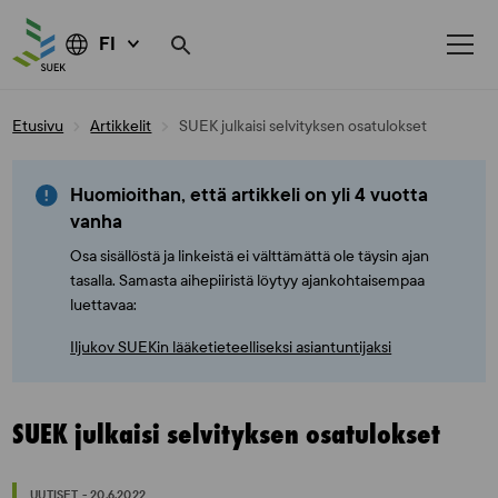
FI
Skip
Etusivu
Artikkelit
SUEK julkaisi selvityksen osatulokset
to
content
Huomioithan, että artikkeli on yli 4 vuotta
vanha
Osa sisällöstä ja linkeistä ei välttämättä ole täysin ajan
tasalla. Samasta aihepiiristä löytyy ajankohtaisempaa
luettavaa:
Iljukov SUEKin lääketieteelliseksi asiantuntijaksi
SUEK julkaisi selvityksen osatulokset
UUTISET - 20.6.2022