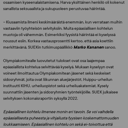
osaamisen kyseenalaistamisena. Harva yksittäinen henkilö oli kokenut
sanallista seksuaalista ja sukupuoleen perustuvaa häirintää.
– Kiusaamista ilmeni keskimääräistä enemmän, kun verrataan muihin
vastaaviin työyhteisön selvityksiin. Muita epäasiallisen kohtelun
muotoja oli vähemmän. Esimerkiksi fyysistä häirintää ei kyselyssä
noussut esiin. Korkea vastausprosentti kertoo, että asia koettiin
merkittävänä, SUEKin tutkimuspäällikkö
Marko Kananen
sanoo.
Olympiakomitealle luovutetut tulokset ovat osa laajempaa
epäasiallista kohtelua selvittävää kyselyä. Mukaan kyselyyn ovat
voineet ilmoittautua Olympiakomitean jäsenet sekä keskeiset
sidosryhmät, joita ovat liikunnan aluejärjestöt, Huippu-urheilun
instituutti KIHU, urheiluopistot sekä urheiluakatemiat. Kysely
suunnattiin jäsenten ja sidosryhmien työntekijöille. SUEK julkaisee
selvityksen kokonaisraportin syksyllä 2022.
Epäasiallinen kohtelu ilmenee monin eri tavoin. Se voi vaihdella
epäasiallisesta puheesta ja vihjailusta fyysisen koskemattomuuden
loukkaamiseen. Epäasiallinen kohtelu on sekä ei-toivottua että