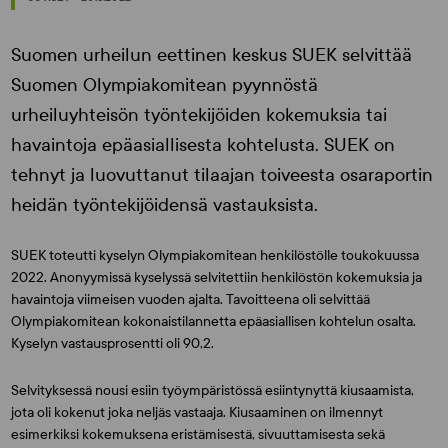
Suomen urheilun eettinen keskus SUEK selvittää
Suomen Olympiakomitean pyynnöstä
urheiluyhteisön työntekijöiden kokemuksia tai
havaintoja epäasiallisesta kohtelusta. SUEK on
tehnyt ja luovuttanut tilaajan toiveesta osaraportin
heidän työntekijöidensä vastauksista.
SUEK toteutti kyselyn Olympiakomitean henkilöstölle toukokuussa
2022. Anonyymissä kyselyssä selvitettiin henkilöstön kokemuksia ja
havaintoja viimeisen vuoden ajalta. Tavoitteena oli selvittää
Olympiakomitean kokonaistilannetta epäasiallisen kohtelun osalta.
Kyselyn vastausprosentti oli 90,2.
Selvityksessä nousi esiin työympäristössä esiintynyttä kiusaamista,
jota oli kokenut joka neljäs vastaaja. Kiusaaminen on ilmennyt
esimerkiksi kokemuksena eristämisestä, sivuuttamisesta sekä