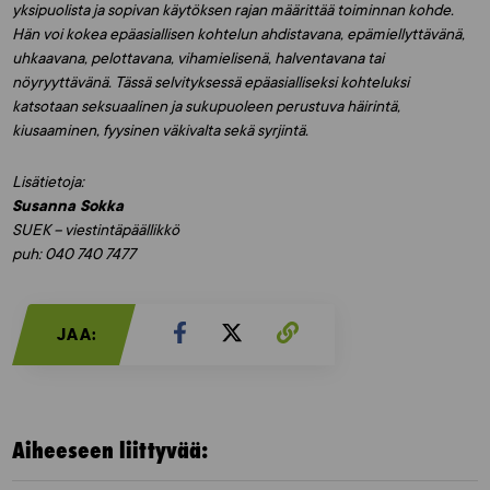
yksipuolista ja sopivan käytöksen rajan määrittää toiminnan kohde.
Hän voi kokea epäasiallisen kohtelun ahdistavana, epämiellyttävänä,
uhkaavana, pelottavana, vihamielisenä, halventavana tai
nöyryyttävänä. Tässä selvityksessä epäasialliseksi kohteluksi
katsotaan seksuaalinen ja sukupuoleen perustuva häirintä,
kiusaaminen, fyysinen väkivalta sekä syrjintä.
Lisätietoja:
Susanna Sokka
SUEK – viestintäpäällikkö
puh: 040 740 7477
JAA:
Aiheeseen liittyvää: