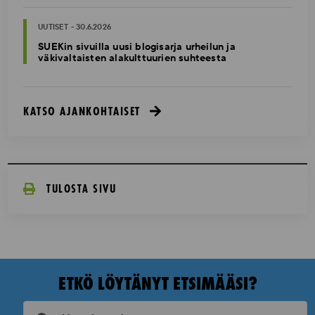
UUTISET - 30.6.2026
SUEKin sivuilla uusi blogisarja urheilun ja
väkivaltaisten alakulttuurien suhteesta
KATSO AJANKOHTAISET
TULOSTA SIVU
ETKÖ LÖYTÄNYT ETSIMÄÄSI?