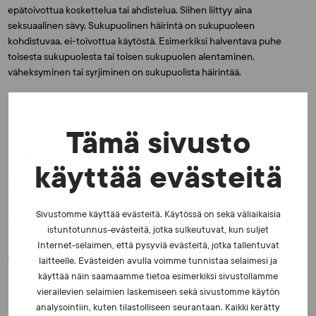
epätoivottua koskettelua tai ahdistelua. Siihen liittyy aina
seksuaalinen sävy. Sukupuolinen häirintä on sukupuoleen
kohdistuvaa, ei-toivottua käytöstä. Esimerkiksi halventava puhe
toisesta sukupuolesta tai toisen sukupuolen alentaminen,
väheksyminen tai syrjiminen on sukupuolista häirintää.
Tämä sivusto
Lisätietoa
käyttää evästeitä
Susanna Sokka
Sivustomme käyttää evästeitä. Käytössä on sekä väliaikaisia
SUEK – viestintäpäällikkö
istuntotunnus-evästeitä, jotka sulkeutuvat, kun suljet
Internet-selaimen, että pysyviä evästeitä, jotka tallentuvat
puh. 040 740 7477
laitteelle. Evästeiden avulla voimme tunnistaa selaimesi ja
käyttää näin saamaamme tietoa esimerkiksi sivustollamme
vierailevien selaimien laskemiseen sekä sivustomme käytön
JAA:
analysointiin, kuten tilastolliseen seurantaan. Kaikki kerätty