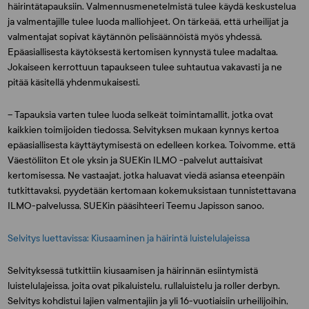
häirintätapauksiin. Valmennusmenetelmistä tulee käydä keskustelua
ja valmentajille tulee luoda malliohjeet. On tärkeää, että urheilijat ja
valmentajat sopivat käytännön pelisäännöistä myös yhdessä.
Epäasiallisesta käytöksestä kertomisen kynnystä tulee madaltaa.
Jokaiseen kerrottuun tapaukseen tulee suhtautua vakavasti ja ne
pitää käsitellä yhdenmukaisesti.
– Tapauksia varten tulee luoda selkeät toimintamallit, jotka ovat
kaikkien toimijoiden tiedossa. Selvityksen mukaan kynnys kertoa
epäasiallisesta käyttäytymisestä on edelleen korkea. Toivomme, että
Väestöliiton Et ole yksin ja SUEKin ILMO -palvelut auttaisivat
kertomisessa. Ne vastaajat, jotka haluavat viedä asiansa eteenpäin
tutkittavaksi, pyydetään kertomaan kokemuksistaan tunnistettavana
ILMO-palvelussa, SUEKin pääsihteeri
Teemu Japisson
sanoo.
Selvitys luettavissa: Kiusaaminen ja häirintä luistelulajeissa
Selvityksessä tutkittiin kiusaamisen ja häirinnän esiintymistä
luistelulajeissa, joita ovat pikaluistelu, rullaluistelu ja roller derbyn.
Selvitys kohdistui lajien valmentajiin ja yli 16-vuotiaisiin urheilijoihin,