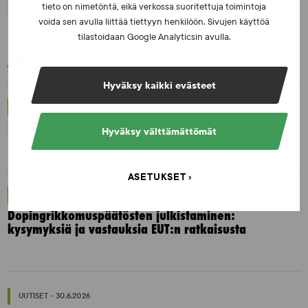
tieto on nimetöntä, eikä verkossa suoritettuja toimintoja
voida sen avulla liittää tiettyyn henkilöön. Sivujen käyttöä
tilastoidaan Google Analyticsin avulla.
Aiheeseen liittyvää:
Hyväksy kaikki evästeet
UUTISET - 5.8.2026
Iljukov SUEKin lääketieteelliseksi asiantuntijaksi
Hyväksy välttämättömät
ASETUKSET
UUTISET - 16.7.2026
Dopingrikkomuspäätösten julkistaminen:
kysymyksiä ja vastauksia EUT:n ratkaisusta
UUTISET - 30.6.2026