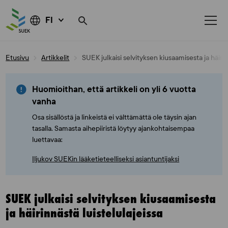
FI
Skip
Etusivu
Artikkelit
SUEK julkaisi selvityksen kiusaamisesta ja häirin
to
content
Huomioithan, että artikkeli on yli 6 vuotta
vanha
Osa sisällöstä ja linkeistä ei välttämättä ole täysin ajan
tasalla. Samasta aihepiiristä löytyy ajankohtaisempaa
luettavaa:
Iljukov SUEKin lääketieteelliseksi asiantuntijaksi
SUEK julkaisi selvityksen kiusaamisesta
ja häirinnästä luistelulajeissa