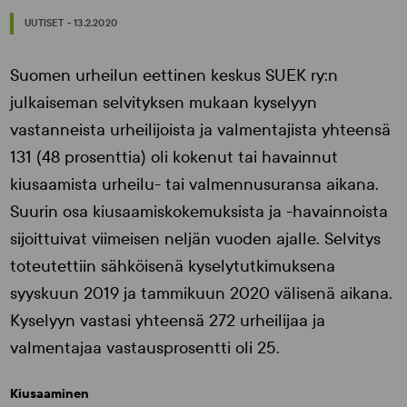
UUTISET - 13.2.2020
Suomen urheilun eettinen keskus SUEK ry:n
julkaiseman selvityksen mukaan kyselyyn
vastanneista urheilijoista ja valmentajista yhteensä
131 (48 prosenttia) oli kokenut tai havainnut
kiusaamista urheilu- tai valmennusuransa aikana.
Suurin osa kiusaamiskokemuksista ja -havainnoista
sijoittuivat viimeisen neljän vuoden ajalle. Selvitys
toteutettiin sähköisenä kyselytutkimuksena
syyskuun 2019 ja tammikuun 2020 välisenä aikana.
Kyselyyn vastasi yhteensä 272 urheilijaa ja
valmentajaa vastausprosentti oli 25.
Kiusaaminen