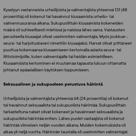
Kyselyyn vastanneista urheilijoista ja valmentajista yhteensä 131 (48
prosenttia) oli kokenut tai havainnut kiusaamista urheilu- tai
valmennusuransa aikana. Sukupuolittain kiusaamista kokeneiden
määrä oli suhteellisesti miehissä ja naisissa lähes sama. Vastausten
perusteella kiusaajat olivat useimmiten valmentajia. Myös joukkue-,
seura- tai harjoituskaveri nimettiin kiusaajaksi. Harvat olivat yrittäneet
puuttua kokemaansa kiusaamiseen kertomalla asiasta seura- tai
liittotoimijoille, kuten valmentajalle tai heidän esimiehilleen.
Kiusaamisista kertominen ei muutamaa tapausta lukuun ottamatta
johtanut epäasiallisen käytöksen loppumiseen.
Seksuaalinen ja sukupuoleen perustuva häirintä
Urheilijoista ja valmentajista yhteensä 64 (24 prosenttia) oli kokenut
tai havainnut seksuaalista tai sukupuolista häirintää. Sukupuolittain
tarkasteltuna naiset olivat kokeneet ja havainneet seksuaalista ja
sukupuolista häirintää eniten. Lähes puolet vastaajista oli kokenut
häirintää viimeisen neljän vuoden aikana. Muiden kokemuksista oli
aikaa yli neljä vuotta. Häirinnän taustalla oli useimmiten valmentajat.