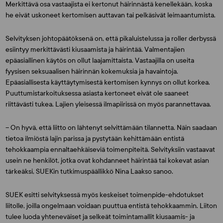
Merkittävä osa vastaajista ei kertonut häirinnästä kenellekään, koska
he eivät uskoneet kertomisen auttavan tai pelkäsivät leimaantumista.
Selvityksen johtopäätöksenä on, että pikaluistelussa ja roller derbyssä
esiintyy merkittävästi kiusaamista ja häirintää. Valmentajien
epäasiallinen käytös on ollut laajamittaista. Vastaajilla on useita
fyysisen seksuaalisen häirinnän kokemuksia ja havaintoja.
Epäasiallisesta käyttäytymisestä kertomisen kynnys on ollut korkea.
Puuttumistarkoituksessa asiasta kertoneet eivät ole saaneet
riittävästi tukea. Lajien yleisessä ilmapiirissä on myös parannettavaa.
– On hyvä, että liitto on lähtenyt selvittämään tilannetta. Näin saadaan
tietoa ilmiöstä lajin parissa ja pystytään kehittämään entistä
tehokkaampia ennaltaehkäiseviä toimenpiteitä. Selvityksiin vastaavat
usein ne henkilöt, jotka ovat kohdanneet häirintää tai kokevat asian
tärkeäksi, SUEKin tutkimuspäällikkö
Nina Laakso
sanoo.
SUEK esitti selvityksessä myös keskeiset toimenpide-ehdotukset
liitolle, joilla ongelmaan voidaan puuttua entistä tehokkaammin. Liiton
tulee luoda yhteneväiset ja selkeät toimintamallit kiusaamis- ja