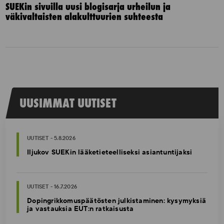
SUEKin sivuilla uusi blogisarja urheilun ja
väkivaltaisten alakulttuurien suhteesta
UUSIMMAT UUTISET
UUTISET - 5.8.2026
Iljukov SUEKin lääketieteelliseksi asiantuntijaksi
UUTISET - 16.7.2026
Dopingrikkomuspäätösten julkistaminen: kysymyksiä
ja vastauksia EUT:n ratkaisusta