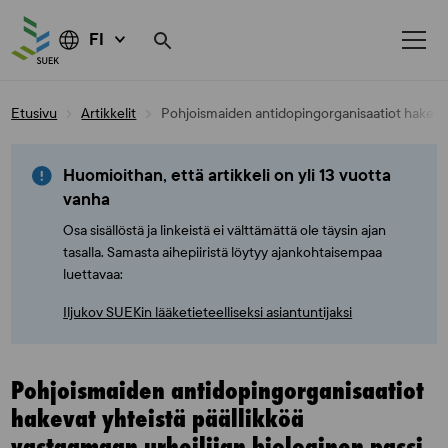
FI
Skip
Etusivu
Artikkelit
Pohjoismaiden antidopingorganisaatiot hakevat y
to
content
Huomioithan, että artikkeli on yli 13 vuotta
vanha
Osa sisällöstä ja linkeistä ei välttämättä ole täysin ajan
tasalla. Samasta aihepiiristä löytyy ajankohtaisempaa
luettavaa:
Iljukov SUEKin lääketieteelliseksi asiantuntijaksi
Pohjoismaiden antidopingorganisaatiot
hakevat yhteistä päällikköä
vastaamaan urheilijan biologinen passi