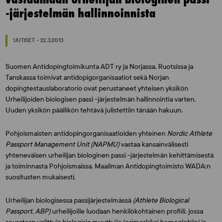
-järjestelmän hallinnoinnista
UUTISET - 22.3.2013
Suomen Antidopingtoimikunta ADT ry ja Norjassa, Ruotsissa ja
Tanskassa toimivat antidopigorganisaatiot sekä Norjan
dopingtestauslaboratorio ovat perustaneet yhteisen yksikön
Urheilijoiden biologisen passi -järjestelmän hallinnointia varten.
Uuden yksikön päällikön tehtävä julistettiin tänään hakuun.
Pohjoismaisten antidopingorganisaatioiden yhteinen
Nordic Athlete
Passport Management Unit (NAPMU)
vastaa kansainvälisesti
yhteneväisen urheilijan biologinen passi -järjestelmän kehittämisestä
ja toiminnasta Pohjoismaissa, Maailman Antidopingtoimisto WADA:n
suositusten mukaisesti.
Urheilijan biologisessa passijärjestelmässä
(Athlete Biological
Passport, ABP)
urheilijoille luodaan henkilökohtainen profiili, jossa