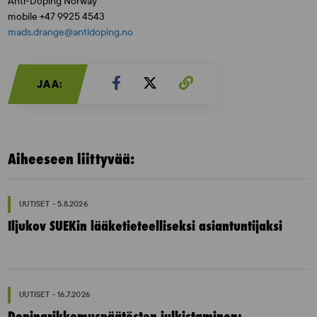
Anti-Doping Norway
mobile +47 9925 4543
mads.drange@antidoping.no
JAA:
Aiheeseen liittyvää:
UUTISET - 5.8.2026
Iljukov SUEKin lääketieteelliseksi asiantuntijaksi
UUTISET - 16.7.2026
Dopingrikkomuspäätösten julkistaminen: