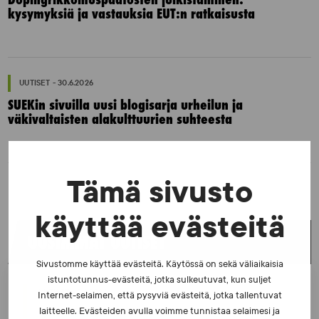
kysymyksiä ja vastauksia EUT:n ratkaisusta
UUTISET - 30.6.2026
SUEKin sivuilla uusi blogisarja urheilun ja
väkivaltaisten alakulttuurien suhteesta
Tämä sivusto
käyttää evästeitä
UUSIMMAT UUTISET
Sivustomme käyttää evästeitä. Käytössä on sekä väliaikaisia
istuntotunnus-evästeitä, jotka sulkeutuvat, kun suljet
UUTISET - 5.8.2026
Internet-selaimen, että pysyviä evästeitä, jotka tallentuvat
Iljukov SUEKin lääketieteelliseksi asiantuntijaksi
laitteelle. Evästeiden avulla voimme tunnistaa selaimesi ja