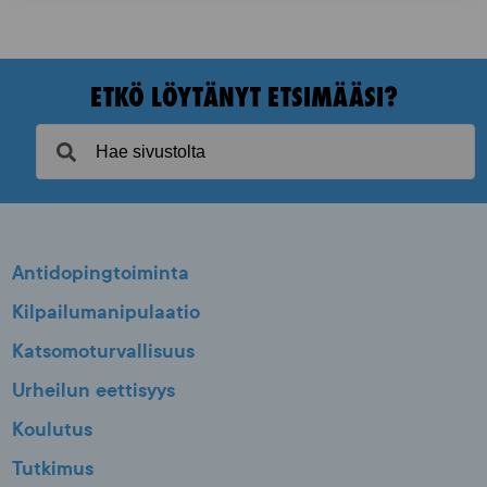
ETKÖ LÖYTÄNYT ETSIMÄÄSI?
Antidopingtoiminta
Kilpailumanipulaatio
Katsomoturvallisuus
Urheilun eettisyys
Koulutus
Tutkimus