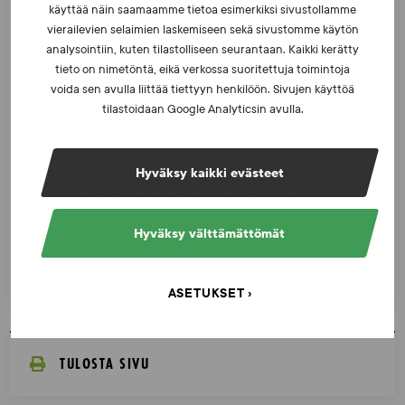
käyttää näin saamaamme tietoa esimerkiksi sivustollamme
vierailevien selaimien laskemiseen sekä sivustomme käytön
analysointiin, kuten tilastolliseen seurantaan. Kaikki kerätty
UUTISET - 16.7.2026
tieto on nimetöntä, eikä verkossa suoritettuja toimintoja
Dopingrikkomuspäätösten julkistaminen: kysymyksiä
voida sen avulla liittää tiettyyn henkilöön. Sivujen käyttöä
ja vastauksia EUT:n ratkaisusta
tilastoidaan Google Analyticsin avulla.
UUTISET - 30.6.2026
Hyväksy kaikki evästeet
SUEKin sivuilla uusi blogisarja urheilun ja
väkivaltaisten alakulttuurien suhteesta
Hyväksy välttämättömät
KATSO AJANKOHTAISET
ASETUKSET
TULOSTA SIVU