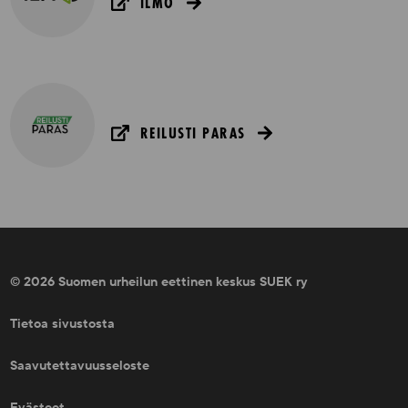
ILMO
REILUSTI PARAS
© 2026 Suomen urheilun eettinen keskus SUEK ry
Tietoa sivustosta
Saavutettavuusseloste
Evästeet