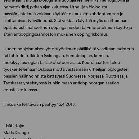
seurataan valittuja biologisia muuttujia (esimerkiksi hemoglobiini ja
hematokriitti) pitkän ajan kuluessa. Urheilijan biologista
passijärjestelmää voidaan käyttää testauksen kohdentamisen ja
ajoittamisen työvälineenä. Sitä voidaan käyttää myös osoittamaan
epäsuorasti mahdollinen dopingaineiden tai -menetelmien käyttö ja
siten antidopingsäännöstön mukainen dopingrikkomus.
Uuden pohjoismaisen yhteistyöelimen päälliköltä vaaditaan maisterin
tai tohtorin tutkintoa fysiologian, hematologian, kemian,
molekyylibiologian tai lääketieteen alalta. Koordinaattori tulee
työskentelemään Oslossa mutta vastaamaan urheilijan biologisten
passien hallinnoinnista kattavasti Suomessa, Norjassa, Ruotsissa ja
Tanskassa yhteistyössä kunkin maan antidopingorganisaation
edustajien kanssa.
Hakuaika tehtävään päättyy 15.4.2013.
Lisätietoja:
Mads Drange