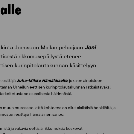
alle
tkinta Joensuun Mailan pelaajaan
Joni
ttisestä rikkomusepäilystä etenee
ttisen kurinpitolautakunnan käsittelyyn.
n esittäjä
Juha-Mikko Hämäläiselle
, joka on aineistoon
ämän Urheilun eettisen kurinpitolautakunnan ratkaistavaksi.
rkoitetusta seksuaalisesta häirinnästä.
muun muassa se, että kohteena on ollut alaikäisiä henkilöitä ja
timusten esittäjä Hämäläinen sanoo.
ymistä ja vakavia eettisiä rikkomuksia koskevat