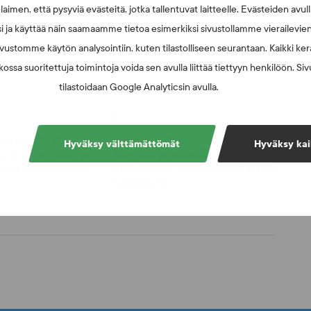
laimen, että pysyviä evästeitä, jotka tallentuvat laitteelle. Evästeiden avu
i ja käyttää näin saamaamme tietoa esimerkiksi sivustollamme vierailevie
vustomme käytön analysointiin, kuten tilastolliseen seurantaan. Kaikki kerä
ossa suoritettuja toimintoja voida sen avulla liittää tiettyyn henkilöön. Si
tilastoidaan Google Analyticsin avulla.
026
UUTISET - 30.6.2026
muspäätösten
SUEKin sivuilla uusi
Hyväksy välttämättömät
Hyväksy kai
n: kysymyksiä ja
blogisarja urheilun ja
UT:n ratkaisusta
väkivaltaisten alakulttuurien
suhteesta