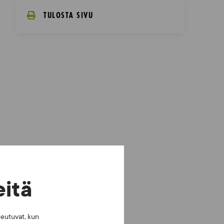
TULOSTA SIVU
eitä
keutuvat, kun