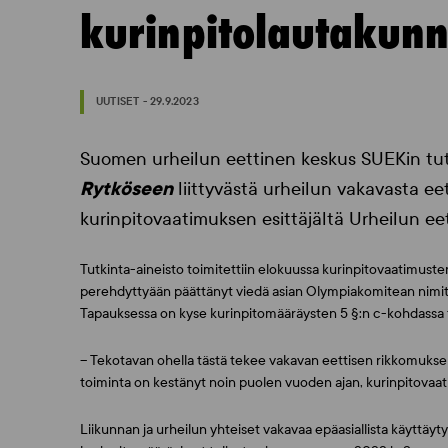
kurinpitolautakunn
UUTISET - 29.9.2023
Suomen urheilun eettinen keskus SUEKin tu
Rytköseen
liittyvästä urheilun vakavasta ee
kurinpitovaatimuksen esittäjältä Urheilun ee
Tutkinta-aineisto toimitettiin elokuussa kurinpitovaatimuste
perehdyttyään päättänyt viedä asian Olympiakomitean nimitt
Tapauksessa on kyse kurinpitomääräysten 5 §:n c-kohdassa ta
– Tekotavan ohella tästä tekee vakavan eettisen rikkomuksen 
toiminta on kestänyt noin puolen vuoden ajan, kurinpitovaa
Liikunnan ja urheilun yhteiset vakavaa epäasiallista käyttäyt