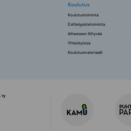
Koulutus
Koulutustoiminta
Esittelypistetoiminta
Aiheeseen liittyvää
Yhteistyössä
Koulutusmateriaalit
 ry