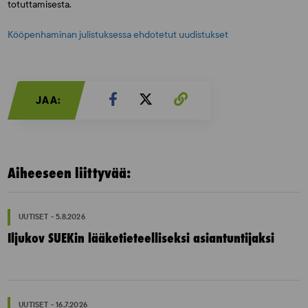
totuttamisesta.
Kööpenhaminan julistuksessa ehdotetut uudistukset
JAA:
Aiheeseen liittyvää:
UUTISET - 5.8.2026
Iljukov SUEKin lääketieteelliseksi asiantuntijaksi
UUTISET - 16.7.2026