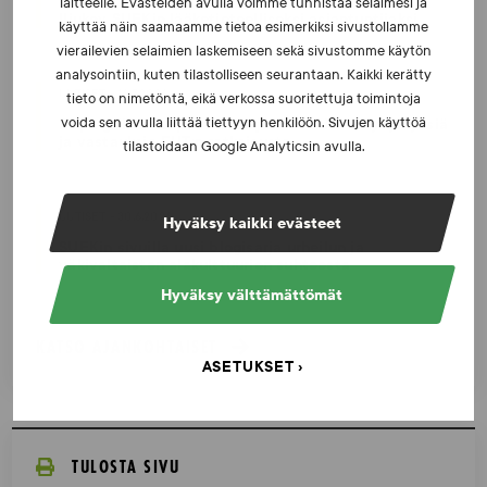
laitteelle. Evästeiden avulla voimme tunnistaa selaimesi ja
Iljukov SUEKin lääketieteelliseksi asiantuntijaksi
käyttää näin saamaamme tietoa esimerkiksi sivustollamme
vierailevien selaimien laskemiseen sekä sivustomme käytön
analysointiin, kuten tilastolliseen seurantaan. Kaikki kerätty
UUTISET - 16.7.2026
tieto on nimetöntä, eikä verkossa suoritettuja toimintoja
voida sen avulla liittää tiettyyn henkilöön. Sivujen käyttöä
Dopingrikkomuspäätösten julkistaminen: kysymyksiä
ja vastauksia EUT:n ratkaisusta
tilastoidaan Google Analyticsin avulla.
UUTISET - 30.6.2026
Hyväksy kaikki evästeet
SUEKin sivuilla uusi blogisarja urheilun ja
väkivaltaisten alakulttuurien suhteesta
Hyväksy välttämättömät
KATSO AJANKOHTAISET
ASETUKSET
TULOSTA SIVU