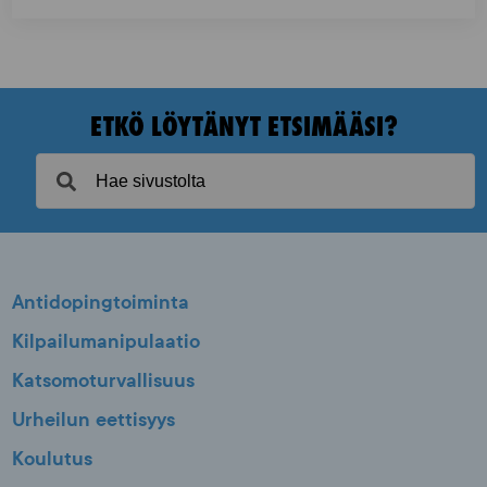
ETKÖ LÖYTÄNYT ETSIMÄÄSI?
Antidopingtoiminta
Kilpailumanipulaatio
Katsomoturvallisuus
Urheilun eettisyys
Koulutus