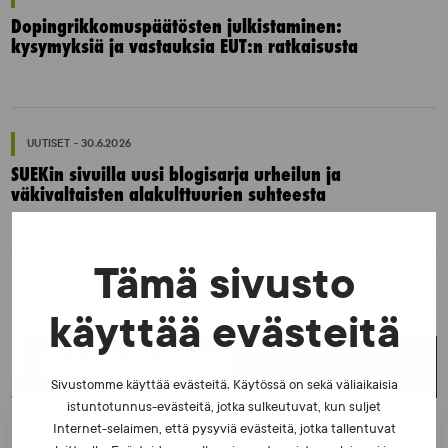
Dopingrikkomuspäätösten julkistaminen:
kysymyksiä ja vastauksia EUT:n ratkaisusta
UUTISET - 30.6.2026
SUEKin sivuilla uusi blogisarja urheilun ja
väkivaltaisten alakulttuurien suhteesta
Tämä sivusto
käyttää evästeitä
UUSIMMAT UUTISET
Sivustomme käyttää evästeitä. Käytössä on sekä väliaikaisia
istuntotunnus-evästeitä, jotka sulkeutuvat, kun suljet
Internet-selaimen, että pysyviä evästeitä, jotka tallentuvat
UUTISET - 5.8.2026