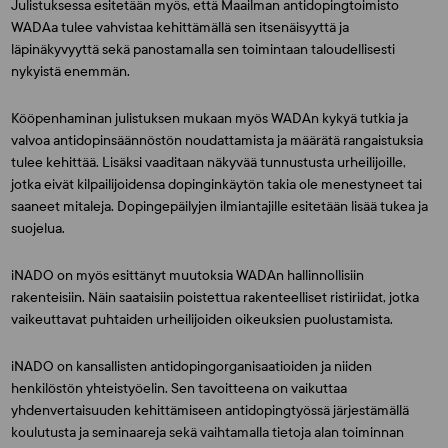
Julistuksessa esitetään myös, että Maailman antidopingtoimisto
WADAa tulee vahvistaa kehittämällä sen itsenäisyyttä ja
läpinäkyvyyttä sekä panostamalla sen toimintaan taloudellisesti
nykyistä enemmän.
Kööpenhaminan julistuksen mukaan myös WADAn kykyä tutkia ja
valvoa antidopinsäännöstön noudattamista ja määrätä rangaistuksia
tulee kehittää. Lisäksi vaaditaan näkyvää tunnustusta urheilijoille,
jotka eivät kilpailijoidensa dopinginkäytön takia ole menestyneet tai
saaneet mitaleja. Dopingepäilyjen ilmiantajille esitetään lisää tukea ja
suojelua.
iNADO on myös esittänyt muutoksia WADAn hallinnollisiin
rakenteisiin. Näin saataisiin poistettua rakenteelliset ristiriidat, jotka
vaikeuttavat puhtaiden urheilijoiden oikeuksien puolustamista.
iNADO on kansallisten antidopingorganisaatioiden ja niiden
henkilöstön yhteistyöelin. Sen tavoitteena on vaikuttaa
yhdenvertaisuuden kehittämiseen antidopingtyössä järjestämällä
koulutusta ja seminaareja sekä vaihtamalla tietoja alan toiminnan