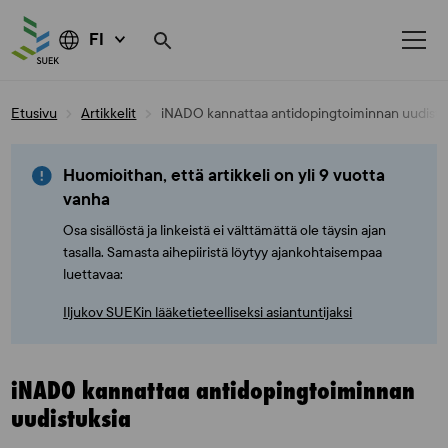
FI
Skip
Etusivu
Artikkelit
iNADO kannattaa antidopingtoiminnan uudistu
to
content
Huomioithan, että artikkeli on yli 9 vuotta
vanha
Osa sisällöstä ja linkeistä ei välttämättä ole täysin ajan
tasalla. Samasta aihepiiristä löytyy ajankohtaisempaa
luettavaa:
Iljukov SUEKin lääketieteelliseksi asiantuntijaksi
iNADO kannattaa antidopingtoiminnan
uudistuksia