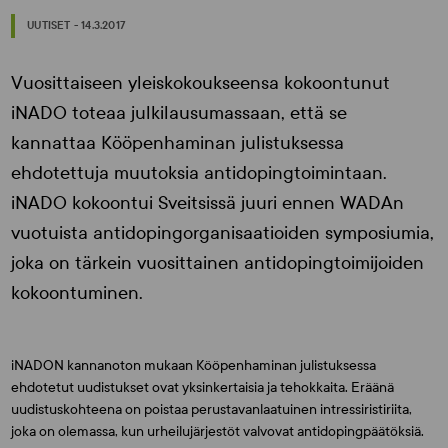
UUTISET - 14.3.2017
Vuosittaiseen yleiskokoukseensa kokoontunut
iNADO toteaa julkilausumassaan, että se
kannattaa Kööpenhaminan julistuksessa
ehdotettuja muutoksia antidopingtoimintaan.
iNADO kokoontui Sveitsissä juuri ennen WADAn
vuotuista antidopingorganisaatioiden symposiumia,
joka on tärkein vuosittainen antidopingtoimijoiden
kokoontuminen.
iNADON kannanoton mukaan Kööpenhaminan julistuksessa
ehdotetut uudistukset ovat yksinkertaisia ja tehokkaita. Eräänä
uudistuskohteena on poistaa perustavanlaatuinen intressiristiriita,
joka on olemassa, kun urheilujärjestöt valvovat antidopingpäätöksiä.