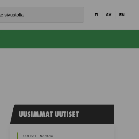
FI
SV
EN
UUSIMMAT UUTISET
UUTISET - 5.8.2026