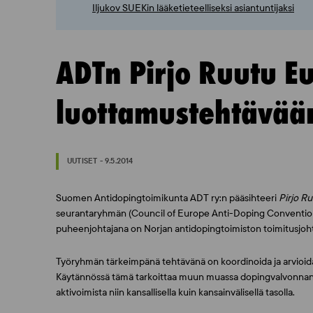
Iljukov SUEKin lääketieteelliseksi asiantuntijaksi
ADTn Pirjo Ruutu E
luottamustehtävää
UUTISET - 9.5.2014
Suomen Antidopingtoimikunta ADT ry:n pääsihteeri
Pirjo R
seurantaryhmän (Council of Europe Anti-Doping Convention) 
puheenjohtajana on Norjan antidopingtoimiston toimitusjoh
Työryhmän tärkeimpänä tehtävänä on koordinoida ja arvioid
Käytännössä tämä tarkoittaa muun muassa dopingvalvonnan, 
aktivoimista niin kansallisella kuin kansainvälisellä tasolla.