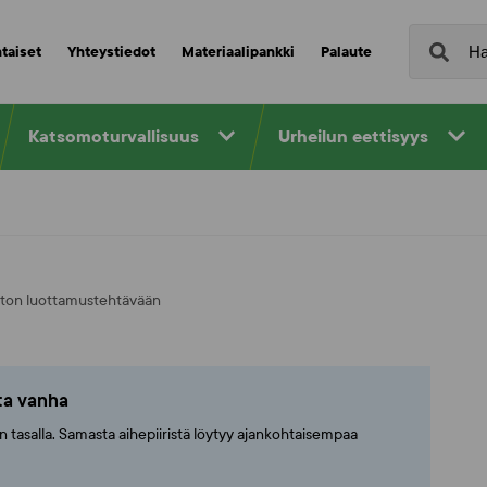
taiset
Yhteystiedot
Materiaalipankki
Palaute
Katsomoturvallisuus
Urheilun eettisyys
ton luottamustehtävään
tta vanha
ajan tasalla. Samasta aihepiiristä löytyy ajankohtaisempaa