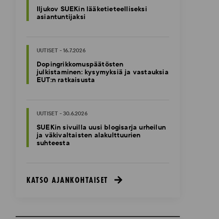
Iljukov SUEKin lääketieteelliseksi
asiantuntijaksi
UUTISET - 16.7.2026
Dopingrikkomuspäätösten
julkistaminen: kysymyksiä ja vastauksia
EUT:n ratkaisusta
UUTISET - 30.6.2026
SUEKin sivuilla uusi blogisarja urheilun
ja väkivaltaisten alakulttuurien
suhteesta
KATSO AJANKOHTAISET