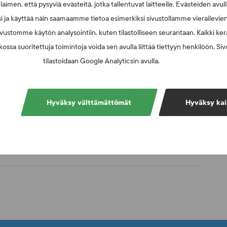
laimen, että pysyviä evästeitä, jotka tallentuvat laitteelle. Evästeiden avu
i ja käyttää näin saamaamme tietoa esimerkiksi sivustollamme vierailevie
vustomme käytön analysointiin, kuten tilastolliseen seurantaan. Kaikki kerä
ossa suoritettuja toimintoja voida sen avulla liittää tiettyyn henkilöön. Si
tilastoidaan Google Analyticsin avulla.
026
UUTISET - 30.6.2026
muspäätösten
SUEKin sivuilla uusi
Hyväksy välttämättömät
Hyväksy kai
n: kysymyksiä ja
blogisarja urheilun ja
UT:n ratkaisusta
väkivaltaisten alakulttuurien
suhteesta