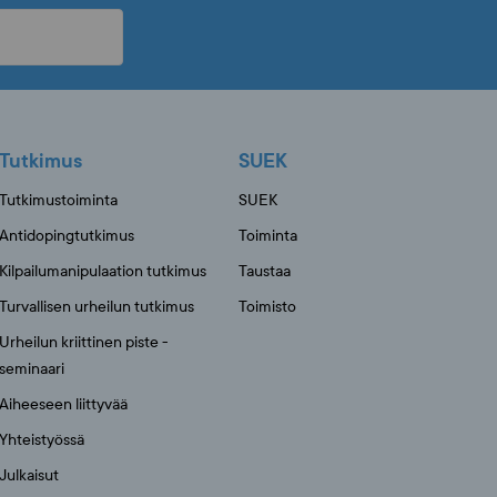
Tutkimus
SUEK
Tutkimustoiminta
SUEK
Antidopingtutkimus
Toiminta
Kilpailumanipulaation tutkimus
Taustaa
Turvallisen urheilun tutkimus
Toimisto
Urheilun kriittinen piste -
seminaari
Aiheeseen liittyvää
Yhteistyössä
Julkaisut