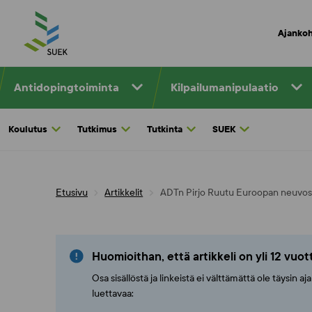
Skip
to
Ajankoh
content
Antidopingtoiminta
Kilpailumanipulaatio
Koulutus
Tutkimus
Tutkinta
SUEK
Etusivu
Artikkelit
ADTn Pirjo Ruutu Euroopan neuvos
Huomioithan, että artikkeli on yli 12 vuo
Osa sisällöstä ja linkeistä ei välttämättä ole täysin 
luettavaa: