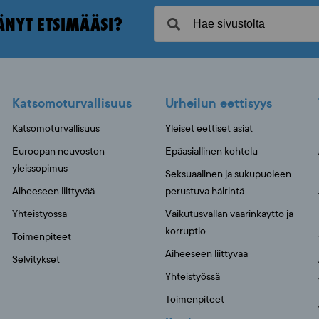
ÄNYT ETSIMÄÄSI?
Katsomoturvallisuus
Urheilun eettisyys
Katsomoturvallisuus
Yleiset eettiset asiat
Euroopan neuvoston
Epäasiallinen kohtelu
yleissopimus
Seksuaalinen ja sukupuoleen
Aiheeseen liittyvää
perustuva häirintä
Yhteistyössä
Vaikutusvallan väärinkäyttö ja
korruptio
Toimenpiteet
Aiheeseen liittyvää
Selvitykset
Yhteistyössä
Toimenpiteet