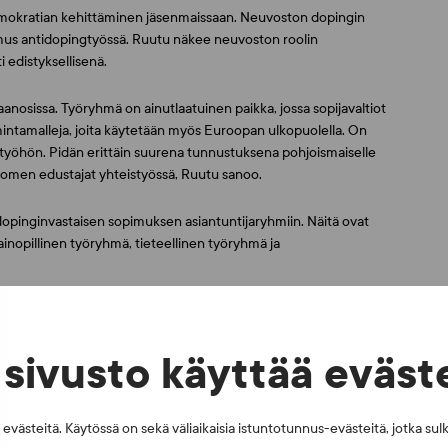
mokratian kehittäminen jäsenmaissaan. Neuvoston dopingin
imus antidopingtyössä. Ruutu näkee neuvoston roolin
 edistyksellisenä.
nosissa. Työryhmä on ainutlaatuinen paikka, jossa sopijavaltiot
imintamalleja, joita käytetään myös Euroopan ulkopuolella. On
 työhön. Pidän erittäin suurena tunnustuksena pohjoismaiselle
Suomen edustajat yhteistyössä, Ruutu sanoo.
opinginvastaisen sopimuksen asiantuntijaryhmiin. Näitä ovat
opillinen työryhmä, tieteellinen työryhmä ja
sivusto käyttää eväst
västeitä. Käytössä on sekä väliaikaisia istuntotunnus-evästeitä, jotka sul