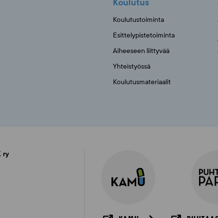
Koulutus
Koulutustoiminta
Esittelypistetoiminta
Aiheeseen liittyvää
Yhteistyössä
Koulutusmateriaalit
 ry