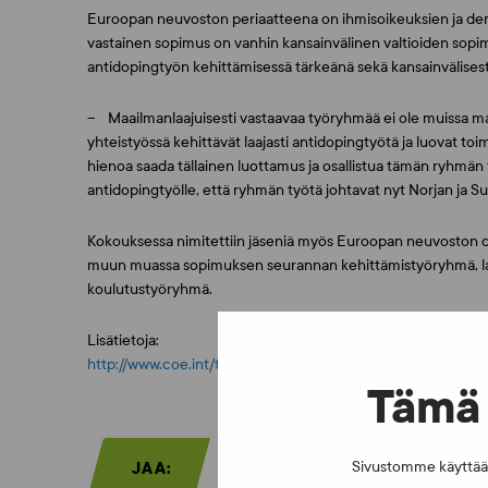
Euroopan neuvoston periaatteena on ihmisoikeuksien ja de
vastainen sopimus on vanhin kansainvälinen valtioiden sop
antidopingtyön kehittämisessä tärkeänä sekä kansainvälisesti
– Maailmanlaajuisesti vastaavaa työryhmää ei ole muissa maa
yhteistyössä kehittävät laajasti antidopingtyötä ja luovat to
hienoa saada tällainen luottamus ja osallistua tämän ryhmän
antidopingtyölle, että ryhmän työtä johtavat nyt Norjan ja 
Kokouksessa nimitettiin jäseniä myös Euroopan neuvoston d
muun muassa sopimuksen seurannan kehittämistyöryhmä, lain
koulutustyöryhmä.
Lisätietoja:
http://www.coe.int/t/dg4/sport/doping/convention_en.asp
Tämä 
Sivustomme käyttää e
JAA: