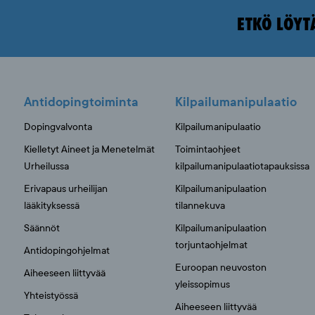
ETKÖ LÖYT
Antidopingtoiminta
Kilpailumanipulaatio
Dopingvalvonta
Kilpailumanipulaatio
Kielletyt Aineet ja Menetelmät
Toimintaohjeet
Urheilussa
kilpailumanipulaatiotapauksissa
Erivapaus urheilijan
Kilpailumanipulaation
lääkityksessä
tilannekuva
Säännöt
Kilpailumanipulaation
torjuntaohjelmat
Antidopingohjelmat
Euroopan neuvoston
Aiheeseen liittyvää
yleissopimus
Yhteistyössä
Aiheeseen liittyvää