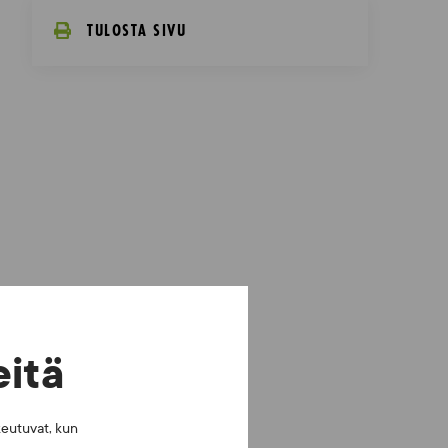
TULOSTA SIVU
eitä
keutuvat, kun