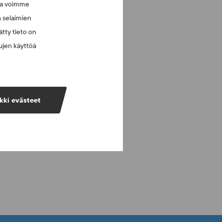
lla voimme
n selaimien
tty tieto on
vujen käyttöä
kki evästeet