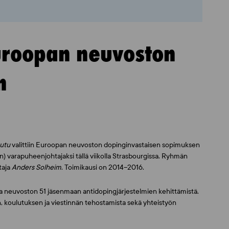
uroopan neuvoston
n
uutu
valittiin Euroopan neuvoston dopinginvastaisen sopimuksen
varapuheenjohtajaksi tällä viikolla Strasbourgissa. Ryhmän
taja
Anders Solheim
. Toimikausi on 2014–2016.
a neuvoston 51 jäsenmaan antidopingjärjestelmien kehittämistä.
koulutuksen ja viestinnän tehostamista sekä yhteistyön