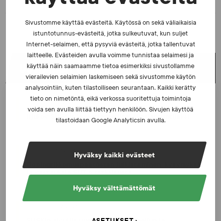
Sivustomme käyttää evästeitä. Käytössä on sekä väliaikaisia
istuntotunnus-evästeitä, jotka sulkeutuvat, kun suljet
Internet-selaimen, että pysyviä evästeitä, jotka tallentuvat
laitteelle. Evästeiden avulla voimme tunnistaa selaimesi ja
UUSIMMAT UUTISET
käyttää näin saamaamme tietoa esimerkiksi sivustollamme
vierailevien selaimien laskemiseen sekä sivustomme käytön
analysointiin, kuten tilastolliseen seurantaan. Kaikki kerätty
tieto on nimetöntä, eikä verkossa suoritettuja toimintoja
UUTISET - 5.8.2026
voida sen avulla liittää tiettyyn henkilöön. Sivujen käyttöä
Iljukov SUEKin lääketieteelliseksi asiantuntijaksi
tilastoidaan Google Analyticsin avulla.
UUTISET - 16.7.2026
Hyväksy kaikki evästeet
Dopingrikkomuspäätösten julkistaminen: kysymyksiä
ja vastauksia EUT:n ratkaisusta
Hyväksy välttämättömät
UUTISET - 30.6.2026
SUEKin sivuilla uusi blogisarja urheilun ja
ASETUKSET