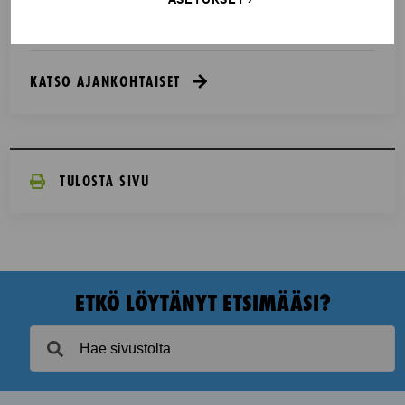
väkivaltaisten alakulttuurien suhteesta
KATSO AJANKOHTAISET
TULOSTA SIVU
ETKÖ LÖYTÄNYT ETSIMÄÄSI?