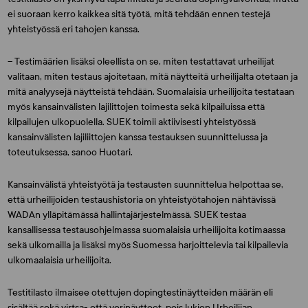
ei suoraan kerro kaikkea sitä työtä, mitä tehdään ennen testejä
yhteistyössä eri tahojen kanssa.
– Testimäärien lisäksi oleellista on se, miten testattavat urheilijat
valitaan, miten testaus ajoitetaan, mitä näytteitä urheilijalta otetaan ja
mitä analyysejä näytteistä tehdään. Suomalaisia urheilijoita testataan
myös kansainvälisten lajilittojen toimesta sekä kilpailuissa että
kilpailujen ulkopuolella. SUEK toimii aktiivisesti yhteistyössä
kansainvälisten lajiliittojen kanssa testauksen suunnittelussa ja
toteutuksessa, sanoo Huotari.
Kansainvälistä yhteistyötä ja testausten suunnittelua helpottaa se,
että urheilijoiden testaushistoria on yhteistyötahojen nähtävissä
WADAn ylläpitämässä hallintajärjestelmässä. SUEK testaa
kansallisessa testausohjelmassa suomalaisia urheilijoita kotimaassa
sekä ulkomailla ja lisäksi myös Suomessa harjoittelevia tai kilpailevia
ulkomaalaisia urheilijoita.
Testitilasto ilmaisee otettujen dopingtestinäytteiden määrän eli
sisältää sekä virtsa- että verinäytteet, pois lukien Urheilijan