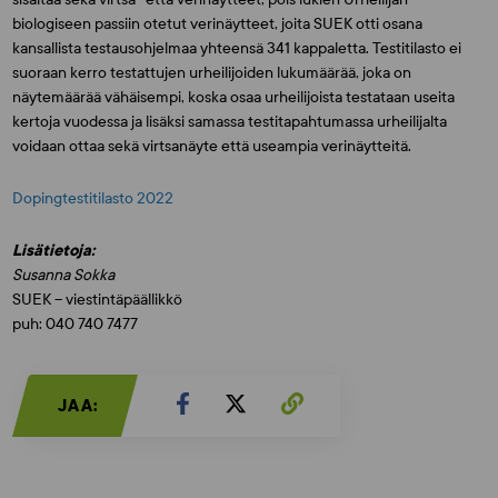
biologiseen passiin otetut verinäytteet, joita SUEK otti osana
kansallista testausohjelmaa yhteensä 341 kappaletta. Testitilasto ei
suoraan kerro testattujen urheilijoiden lukumäärää, joka on
näytemäärää vähäisempi, koska osaa urheilijoista testataan useita
kertoja vuodessa ja lisäksi samassa testitapahtumassa urheilijalta
voidaan ottaa sekä virtsanäyte että useampia verinäytteitä.
Dopingtestitilasto 2022
Lisätietoja:
Susanna Sokka
SUEK – viestintäpäällikkö
puh: 040 740 7477
JAA: