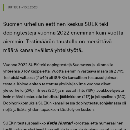
UUTISET - 10.3.2023
Suomen urheilun eettinen keskus SUEK teki
dopingtestejä vuonna 2022 enemmän kuin vuotta
aiemmin. Testimäärän taustalla on merkittävä
määrä kansainvälistä yhteistyötä
.
Vuonna 2022 SUEK teki dopingtestejä Suomessa ja ulkomailla
yhteensä 3 169 kappaletta. Vuotta aiemmin vastaava määrä oli 2 745.
Testeistä valtaosa (2 646) oli SUEKin kansallisen testausohjelman
testejä. Kolme eniten testattua yksilölajia viime vuonna olivat
yleisurheilu (298), fitness (207) ja maastohiihto (189). Joukkuelajeista
isoin määrä testauksia kohdistui jääkiekkoon (217) ja jalkapalloon (160).
Dopingrikkomuksia SUEKin kansallisessa dopingtestausohjelmassa oli
neljä, ja lisäksi yhden tapauksen käsittely on kesken.
SUEKin testauspäällikkö
Katja Huotari
korostaa, että numeraalinen
testitilasto on yksi hyvä tapa mitata ja seurata dopingvalvontaa, mutta