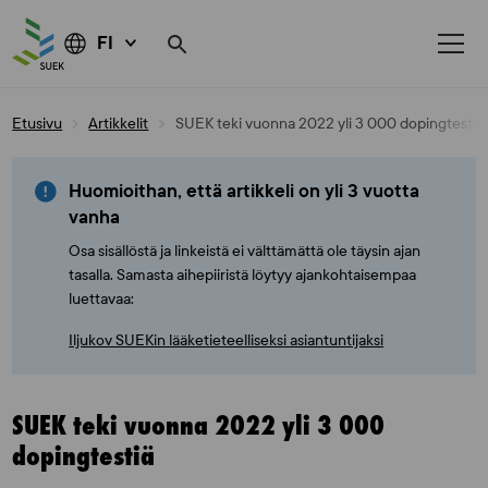
FI
Skip
Etusivu
Artikkelit
SUEK teki vuonna 2022 yli 3 000 dopingtestiä
to
content
Huomioithan, että artikkeli on yli 3 vuotta
vanha
Osa sisällöstä ja linkeistä ei välttämättä ole täysin ajan
tasalla. Samasta aihepiiristä löytyy ajankohtaisempaa
luettavaa:
Iljukov SUEKin lääketieteelliseksi asiantuntijaksi
SUEK teki vuonna 2022 yli 3 000
dopingtestiä