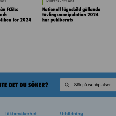
.2025
NYHETER - 2.12.2024
ån FCEI:s
Nationell lägesbild gällande
 och
tävlingsmanipulation 2024
istiken för 2024
har publicerats
NTE DET DU SÖKER?
Läktarsäkerhet
Utbildning