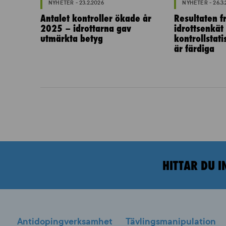
NYHETER - 23.2.2026
NYHETER - 26.3
Antalet kontroller ökade år
Resultaten fr
2025 – idrottarna gav
idrottsenkät
utmärkta betyg
kontrollstat
är färdiga
HITTAR DU I
Antidopingverksamhet
Tävlingsmanipulation