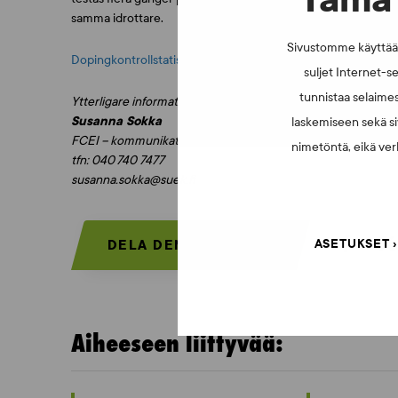
samma idrottare.
Sivustomme käyttää e
Dopingkontrollstatistik 2022
suljet Internet-se
tunnistaa selaimes
Ytterligare information:
Susanna Sokka
laskemiseen sekä si
FCEI – kommunikationschef
nimetöntä, eikä verk
tfn: 040 740 7477
susanna.sokka@suek.fi
ASETUKSET
DELA DEN HÄR SIDAN:
Aiheeseen liittyvää: