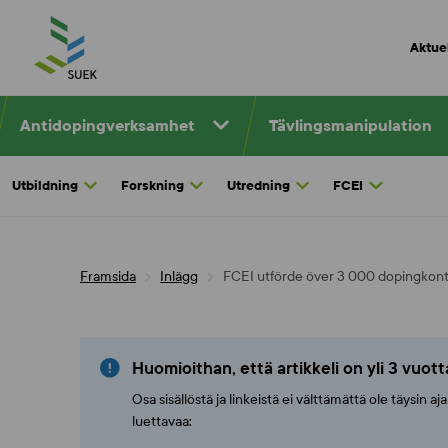
Skip
to
Aktuel
content
Antidopingverksamhet
Tävlingsmanipulation
Utbildning
Forskning
Utredning
FCEI
Framsida
Inlägg
FCEI utförde över 3 000 dopingkont
Huomioithan, että artikkeli on yli 3 vuot
Osa sisällöstä ja linkeistä ei välttämättä ole täysin 
luettavaa: