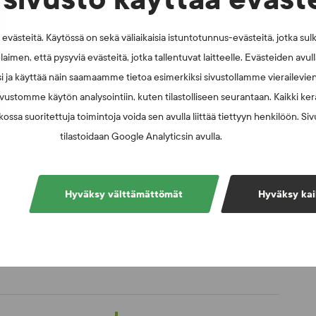
västeitä. Käytössä on sekä väliaikaisia istuntotunnus-evästeitä, jotka sul
laimen, että pysyviä evästeitä, jotka tallentuvat laitteelle. Evästeiden avu
i ja käyttää näin saamaamme tietoa esimerkiksi sivustollamme vierailevie
vustomme käytön analysointiin, kuten tilastolliseen seurantaan. Kaikki kerä
ossa suoritettuja toimintoja voida sen avulla liittää tiettyyn henkilöön. Si
tilastoidaan Google Analyticsin avulla.
Hyväksy välttämättömät
Hyväksy kai