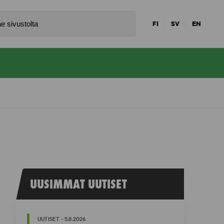
FI
SV
EN
UUSIMMAT UUTISET
UUTISET - 5.8.2026