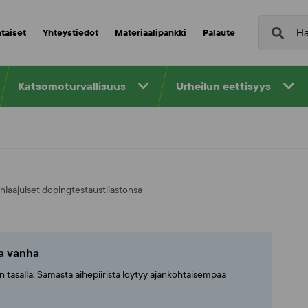
taiset
Yhteystiedot
Materiaalipankki
Palaute
Katsomoturvallisuus
Urheilun eettisyys
laajuiset dopingtestaustilastonsa
ta vanha
ajan tasalla. Samasta aihepiiristä löytyy ajankohtaisempaa