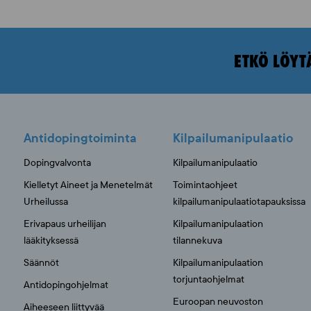
ETKÖ LÖYT
Antidopingtoiminta
Kilpailumanipulaatio
Dopingvalvonta
Kilpailumanipulaatio
Kielletyt Aineet ja Menetelmät
Toimintaohjeet
Urheilussa
kilpailumanipulaatiotapauksissa
Erivapaus urheilijan
Kilpailumanipulaation
lääkityksessä
tilannekuva
Säännöt
Kilpailumanipulaation
torjuntaohjelmat
Antidopingohjelmat
Euroopan neuvoston
Aiheeseen liittyvää