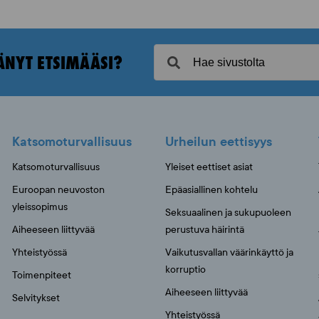
ÄNYT ETSIMÄÄSI?
Katsomoturvallisuus
Urheilun eettisyys
Katsomoturvallisuus
Yleiset eettiset asiat
Euroopan neuvoston
Epäasiallinen kohtelu
yleissopimus
Seksuaalinen ja sukupuoleen
Aiheeseen liittyvää
perustuva häirintä
Yhteistyössä
Vaikutusvallan väärinkäyttö ja
korruptio
Toimenpiteet
Aiheeseen liittyvää
Selvitykset
Yhteistyössä