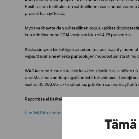
Positiivisten testitulosten suhteellinen osuus nousi: vuonna 2
prosenttia näytteistä.
Myös verinäytteiden suhteellinen osuus kaikista dopingtestin
kun edellisvuonna 2014 vastaava luku oli 4,78 prosenttia.
Keskeisimpien kiellettyjen aineiden testaus lisääntyi huoma
vapauttavat aineet sekä punasolujen muodostumista stimulo
WADAn raportissa esitellään kaikkien kilpailuissa ja niiden ul
uusi Maailman antidopingsäännöstö tuli voimaan. Testejä suori
vastasi 35 WADAn akkreditoimaa ja kolme sen verinäytteitä va
Raportissa ei käsitellä dopingrikkomuksia, joista WADA laatii e
Lue WADAn tiedote
Tämä 