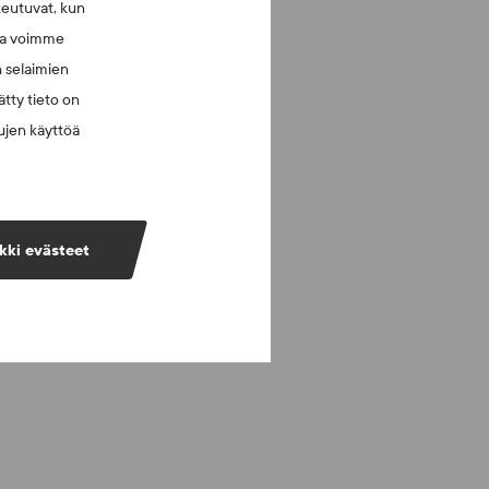
keutuvat, kun
lla voimme
n selaimien
tty tieto on
vujen käyttöä
kki evästeet