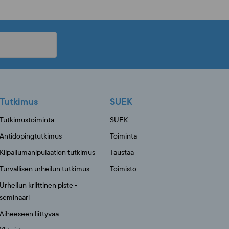
Tutkimus
SUEK
Tutkimustoiminta
SUEK
Antidopingtutkimus
Toiminta
Kilpailumanipulaation tutkimus
Taustaa
Turvallisen urheilun tutkimus
Toimisto
Urheilun kriittinen piste -
seminaari
Aiheeseen liittyvää