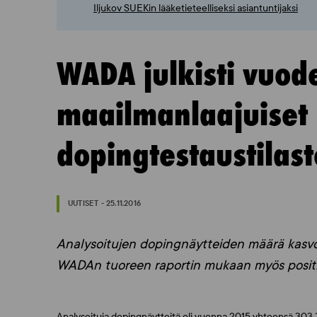
Iljukov SUEKin lääketieteelliseksi asiantuntijaksi
WADA julkisti vuod
maailmanlaajuiset
dopingtestaustilas
UUTISET - 25.11.2016
Analysoitujen dopingnäytteiden määrä kasv
WADAn tuoreen raportin mukaan myös positiiv
Analysoituja dopingnäytteitä oli vuonna 2015 yhteensä 303 