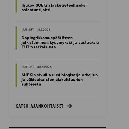
Iljukov SUEKin lääketieteelliseksi
asiantuntijaksi
UUTISET - 16.7.2026
Dopingrikkomuspäätösten
julkistaminen: kysymyksiä ja vastauksia
EUT:n ratkaisusta
UUTISET - 30.6.2026
SUEKin sivuilla uusi blogisarja urheilun
ja väkivaltaisten alakulttuurien
suhteesta
KATSO AJANKOHTAISET