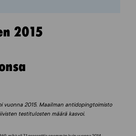
en 2015
tonsa
oi vuonna 2015. Maailman antidopingtoimisto
isten testitulosten määrä kasvoi.
369, mikä oli 7,1 prosenttia enemmän kuin vuonna 2014.