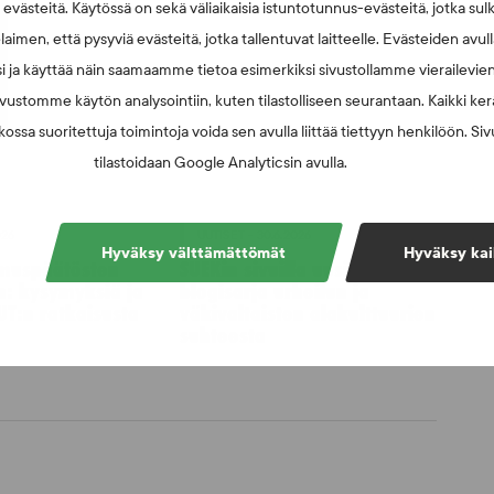
västeitä. Käytössä on sekä väliaikaisia istuntotunnus-evästeitä, jotka sul
laimen, että pysyviä evästeitä, jotka tallentuvat laitteelle. Evästeiden avu
i ja käyttää näin saamaamme tietoa esimerkiksi sivustollamme vierailevie
vustomme käytön analysointiin, kuten tilastolliseen seurantaan. Kaikki kerä
ossa suoritettuja toimintoja voida sen avulla liittää tiettyyn henkilöön. Si
tilastoidaan Google Analyticsin avulla.
026
UUTISET - 30.6.2026
Hyväksy välttämättömät
Hyväksy kai
muspäätösten
SUEKin sivuilla uusi
n: kysymyksiä ja
blogisarja urheilun ja
UT:n ratkaisusta
väkivaltaisten alakulttuurien
suhteesta