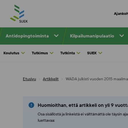
Skip
to
Ajankoh
content
Antidopingtoiminta
Kilpailumanipulaatio
Koulutus
Tutkimus
Tutkinta
SUEK
Etusivu
Artikkelit
WADA julkisti vuoden 2015 maailman
Huomioithan, että artikkeli on yli 9 vuot
Osa sisällöstä ja linkeistä ei välttämättä ole täysin 
luettavaa: