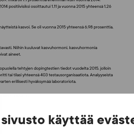
014 positiivisiksi osoittautui 1,11 ja vuonna 2015 yhteensä 1,26
äytteistä kasvoi. Se oli vuonna 2015 yhteensä 6,98 prosenttia,
ttavasti. Niihin kuuluvat kasvuhormoni, kasvuhormonia
ivat aineet.
kopuolella tehtyjen dopingtestien tiedot vuodelta 2015, jolloin
tti tai tilasi yhteensä 403 testausorganisaatiota. Analyyseista
rten erillisesti hyväksymää laboratoriota.
rillisen raportin.
sivusto käyttää eväst