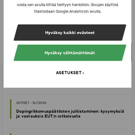
väkivaltaisten alakulttuurien suhteesta
voida sen avulla liittää tiettyyn henkilöön. Sivujen käyttöä
tilastoidaan Google Analyticsin avulla.
Hyväksy kaikki evästeet
UUSIMMAT UUTISET
Hyväksy välttämättömät
ASETUKSET
UUTISET - 5.8.2026
Iljukov SUEKin lääketieteelliseksi asiantuntijaksi
UUTISET - 16.7.2026
Dopingrikkomuspäätösten julkistaminen: kysymyksiä
ja vastauksia EUT:n ratkaisusta