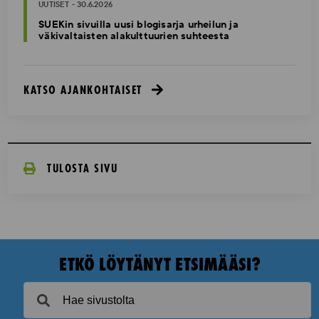
UUTISET - 30.6.2026
SUEKin sivuilla uusi blogisarja urheilun ja
väkivaltaisten alakulttuurien suhteesta
KATSO AJANKOHTAISET
TULOSTA SIVU
ETKÖ LÖYTÄNYT ETSIMÄÄSI?