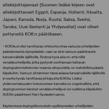
allekirjoittajamaat (Suomen lisäksi kirjeen ovat
allekirjoittaneet Egypti, Espanja, Hollanti, Itävalta,
Japani, Kanada, Norja, Ruotsi, Saksa, Sveitsi,
Tanska, Uusi-Seelanti ja Yhdysvallat) ovat olleet
pettyneitä KOK:n päätökseen.
– KOK:lla ei ollut tarvittavaa rohkeutta ottaa vastuuta urheilijoiden
päästämisestä olympialaisiin, vaan se siirsi vastuun päätöksestä
kansainvälisille lajiliitoille. Sinänsä hyvä asia on, että niillä
venäläisurheilijoilla, jotka pystyvät osoittamaan kattavan
dopingvalvontahistorian maansa ulkopuolella, on mahdollista päästä
kilpailuihin. Vastuun siirtäminen tässä asiassa kansainvälisille lajiliitoille
ei osoita hyvää, tarvittavaa johtajuutta KOK:lta. Lisäksi
yhdenvertaisuuden toteutumisen kannalta on ongelmallista, että
dopingtuomion kärsinyt venäläisurheilija ei voi osallistua kilpailuihin,
SUEKin pääsihteeri
Harri Syväsalmi
sanoo.
Käytännössä dopingrikkomuksiin syyllistyneiden urheilijoiden