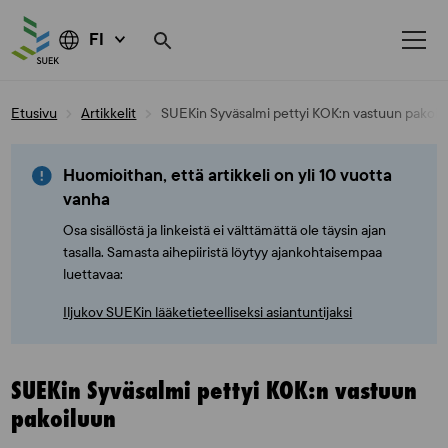
FI
Skip
Etusivu
Artikkelit
SUEKin Syväsalmi pettyi KOK:n vastuun pakoil
to
content
Huomioithan, että artikkeli on yli 10 vuotta
vanha
Osa sisällöstä ja linkeistä ei välttämättä ole täysin ajan
tasalla. Samasta aihepiiristä löytyy ajankohtaisempaa
luettavaa:
Iljukov SUEKin lääketieteelliseksi asiantuntijaksi
SUEKin Syväsalmi pettyi KOK:n vastuun
pakoiluun