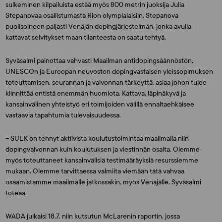
sulkeminen kilpailuista estää myös 800 metrin juoksija Julia
Stepanovaa osallistumasta Rion olympialaisiin. Stepanova
puolisoineen paljasti Venäjän dopingjärjestelmän, jonka avulla
kattavat selvitykset maan tilanteesta on saatu tehtyä.
Syväsalmi painottaa vahvasti Maailman antidopingsäännöstön,
UNESCOn ja Euroopan neuvoston dopingvastaisen yleissopimuksen
toteuttamisen, seurannan ja valvonnan tärkeyttä, asiaa johon tulee
kiinnittää entistä enemmän huomiota. Kattava, läpinäkyvä ja
kansainvälinen yhteistyö eri toimijoiden välillä ennaltaehkäisee
vastaavia tapahtumia tulevaisuudessa.
– SUEK on tehnyt aktiivista koulutustoimintaa maailmalla niin
dopingvalvonnan kuin koulutuksen ja viestinnän osalta. Olemme
myös toteuttaneet kansainvälisiä testimääräyksiä resurssiemme
mukaan. Olemme tarvittaessa valmiita viemään tätä vahvaa
osaamistamme maailmalle jatkossakin, myös Venäjälle, Syväsalmi
toteaa.
WADA julkaisi 18.7. niin kutsutun McLarenin raportin, jossa