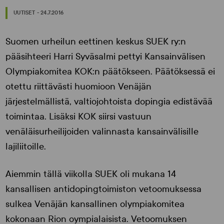
UUTISET - 24.7.2016
Suomen urheilun eettinen keskus SUEK ry:n
pääsihteeri Harri Syväsalmi pettyi Kansainvälisen
Olympiakomitea KOK:n päätökseen. Päätöksessä ei
otettu riittävästi huomioon Venäjän
järjestelmällistä, valtiojohtoista dopingia edistävää
toimintaa. Lisäksi KOK siirsi vastuun
venäläisurheilijoiden valinnasta kansainvälisille
lajiliitoille.
Aiemmin tällä viikolla SUEK oli mukana 14
kansallisen antidopingtoimiston vetoomuksessa
sulkea Venäjän kansallinen olympiakomitea
kokonaan Rion oympialaisista. Vetoomuksen