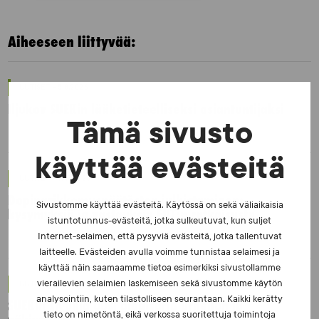
Aiheeseen liittyvää:
UUTISET - 5.8.2026
Iljukov SUEKin lääketieteelliseksi asiantuntijaksi
Tämä sivusto
käyttää evästeitä
UUTISET - 16.7.2026
Dopingrikkomuspäätösten julkistaminen:
Sivustomme käyttää evästeitä. Käytössä on sekä väliaikaisia
kysymyksiä ja vastauksia EUT:n ratkaisusta
istuntotunnus-evästeitä, jotka sulkeutuvat, kun suljet
Internet-selaimen, että pysyviä evästeitä, jotka tallentuvat
laitteelle. Evästeiden avulla voimme tunnistaa selaimesi ja
käyttää näin saamaamme tietoa esimerkiksi sivustollamme
vierailevien selaimien laskemiseen sekä sivustomme käytön
UUTISET - 30.6.2026
analysointiin, kuten tilastolliseen seurantaan. Kaikki kerätty
SUEKin sivuilla uusi blogisarja urheilun ja
tieto on nimetöntä, eikä verkossa suoritettuja toimintoja