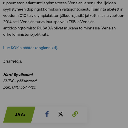
riippumaton asiantuntijaryhmä totesi Venäjän ja sen urheilijoiden
syyllistyneen dopingrikkomuksiin valtiojohtoisesti. Toiminta aloitettiin
vuoden 2010 talviolympialaisten jälkeen, ja sitä jatkettiin aina vuoteen
2014 asti. Venäjän turvallisuuspalvelu FSB ja Venäjän
antidopingtoimisto RUSADA olivat mukana toiminnassa. Venäjän
urheiluministeriö johti sitä.
Lue KOK:n päätös (englanniksi).
Lisätietoja:
Harri Syväsalmi
SUEK – pääsihteeri
puh. 040 557 7725
JAA: