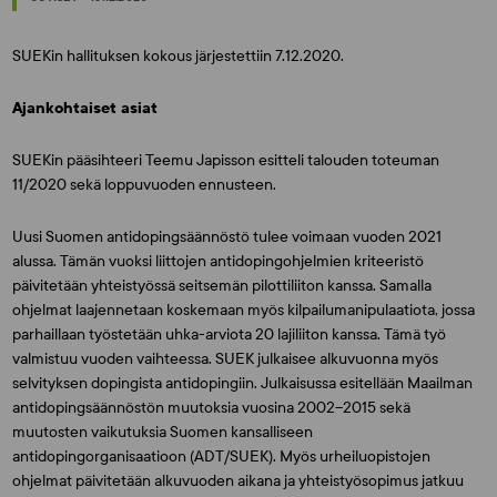
SUEKin hallituksen kokous järjestettiin 7.12.2020.
Ajankohtaiset asiat
SUEKin pääsihteeri Teemu Japisson esitteli talouden toteuman
11/2020 sekä loppuvuoden ennusteen.
Uusi Suomen antidopingsäännöstö tulee voimaan vuoden 2021
alussa. Tämän vuoksi liittojen antidopingohjelmien kriteeristö
päivitetään yhteistyössä seitsemän pilottiliiton kanssa. Samalla
ohjelmat laajennetaan koskemaan myös kilpailumanipulaatiota, jossa
parhaillaan työstetään uhka-arviota 20 lajiliiton kanssa. Tämä työ
valmistuu vuoden vaihteessa. SUEK julkaisee alkuvuonna myös
selvityksen dopingista antidopingiin. Julkaisussa esitellään Maailman
antidopingsäännöstön muutoksia vuosina 2002–2015 sekä
muutosten vaikutuksia Suomen kansalliseen
antidopingorganisaatioon (ADT/SUEK). Myös urheiluopistojen
ohjelmat päivitetään alkuvuoden aikana ja yhteistyösopimus jatkuu