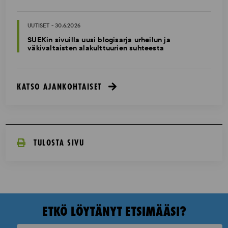
UUTISET - 30.6.2026
SUEKin sivuilla uusi blogisarja urheilun ja
väkivaltaisten alakulttuurien suhteesta
KATSO AJANKOHTAISET
TULOSTA SIVU
ETKÖ LÖYTÄNYT ETSIMÄÄSI?