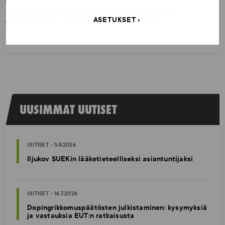
SUEKin sivuilla uusi blogisarja urheilun ja
ASETUKSET
väkivaltaisten alakulttuurien suhteesta
UUSIMMAT UUTISET
UUTISET - 5.8.2026
Iljukov SUEKin lääketieteelliseksi asiantuntijaksi
UUTISET - 16.7.2026
Dopingrikkomuspäätösten julkistaminen: kysymyksiä
ja vastauksia EUT:n ratkaisusta