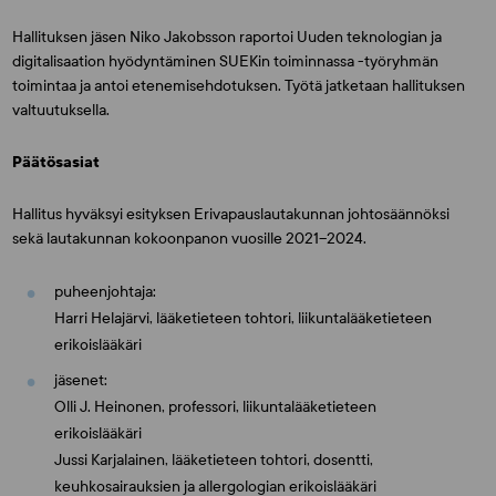
Hallituksen jäsen Niko Jakobsson raportoi Uuden teknologian ja
digitalisaation hyödyntäminen SUEKin toiminnassa -työryhmän
toimintaa ja antoi etenemisehdotuksen. Työtä jatketaan hallituksen
valtuutuksella.
Päätösasiat
Hallitus hyväksyi esityksen Erivapauslautakunnan johtosäännöksi
sekä lautakunnan kokoonpanon vuosille 2021–2024.
puheenjohtaja:
Harri Helajärvi, lääketieteen tohtori, liikuntalääketieteen
erikoislääkäri
jäsenet:
Olli J. Heinonen, professori, liikuntalääketieteen
erikoislääkäri
Jussi Karjalainen, lääketieteen tohtori, dosentti,
keuhkosairauksien ja allergologian erikoislääkäri