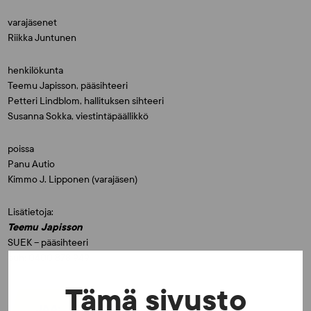
varajäsenet
Riikka Juntunen
henkilökunta
Teemu Japisson, pääsihteeri
Petteri Lindblom, hallituksen sihteeri
Susanna Sokka, viestintäpäällikkö
poissa
Panu Autio
Kimmo J. Lipponen (varajäsen)
Lisätietoja:
Teemu Japisson
SUEK – pääsihteeri
puh: 0400 878 949
Tämä sivusto
JAA: