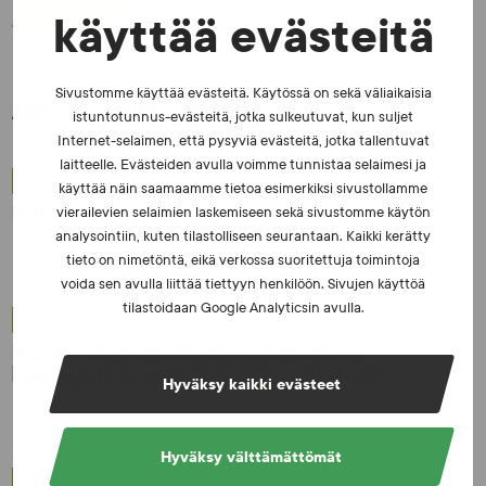
käyttää evästeitä
Sivustomme käyttää evästeitä. Käytössä on sekä väliaikaisia
Aiheeseen liittyvää:
istuntotunnus-evästeitä, jotka sulkeutuvat, kun suljet
Internet-selaimen, että pysyviä evästeitä, jotka tallentuvat
laitteelle. Evästeiden avulla voimme tunnistaa selaimesi ja
UUTISET - 5.8.2026
käyttää näin saamaamme tietoa esimerkiksi sivustollamme
Iljukov SUEKin lääketieteelliseksi asiantuntijaksi
vierailevien selaimien laskemiseen sekä sivustomme käytön
analysointiin, kuten tilastolliseen seurantaan. Kaikki kerätty
tieto on nimetöntä, eikä verkossa suoritettuja toimintoja
voida sen avulla liittää tiettyyn henkilöön. Sivujen käyttöä
tilastoidaan Google Analyticsin avulla.
UUTISET - 16.7.2026
Dopingrikkomuspäätösten julkistaminen:
kysymyksiä ja vastauksia EUT:n ratkaisusta
Hyväksy kaikki evästeet
Hyväksy välttämättömät
UUTISET - 30.6.2026