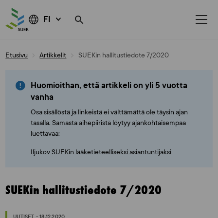
FI
Skip
Etusivu
Artikkelit
SUEKin hallitustiedote 7/2020
to
content
Huomioithan, että artikkeli on yli 5 vuotta
vanha
Osa sisällöstä ja linkeistä ei välttämättä ole täysin ajan
tasalla. Samasta aihepiiristä löytyy ajankohtaisempaa
luettavaa:
Iljukov SUEKin lääketieteelliseksi asiantuntijaksi
SUEKin hallitustiedote 7/2020
UUTISET - 18.12.2020