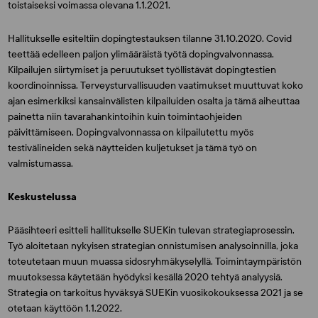
toistaiseksi voimassa olevana 1.1.2021.
Hallitukselle esiteltiin dopingtestauksen tilanne 31.10.2020. Covid
teettää edelleen paljon ylimääräistä työtä dopingvalvonnassa.
Kilpailujen siirtymiset ja peruutukset työllistävät dopingtestien
koordinoinnissa. Terveysturvallisuuden vaatimukset muuttuvat koko
ajan esimerkiksi kansainvälisten kilpailuiden osalta ja tämä aiheuttaa
painetta niin tavarahankintoihin kuin toimintaohjeiden
päivittämiseen. Dopingvalvonnassa on kilpailutettu myös
testivälineiden sekä näytteiden kuljetukset ja tämä työ on
valmistumassa.
Keskustelussa
Pääsihteeri esitteli hallitukselle SUEKin tulevan strategiaprosessin.
Työ aloitetaan nykyisen strategian onnistumisen analysoinnilla, joka
toteutetaan muun muassa sidosryhmäkyselyllä. Toimintaympäristön
muutoksessa käytetään hyödyksi kesällä 2020 tehtyä analyysiä.
Strategia on tarkoitus hyväksyä SUEKin vuosikokouksessa 2021 ja se
otetaan käyttöön 1.1.2022.