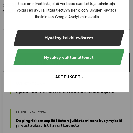
tieto on nimetöntä, eikä verkossa suoritettuja toimintoja
SUEKin sivuilla uusi blogisarja urheilun ja
väkivaltaisten alakulttuurien suhteesta
voida sen avulla liittää tiettyyn henkilöön. Sivujen käyttöä
tilastoidaan Google Analyticsin avulla.
Hyväksy kaikki evästeet
Hyväksy välttämättömät
UUSIMMAT UUTISET
ASETUKSET
UUTISET - 5.8.2026
Iljukov SUEKin lääketieteelliseksi asiantuntijaksi
UUTISET - 16.7.2026
Dopingrikkomuspäätösten julkistaminen: kysymyksiä
ja vastauksia EUT:n ratkaisusta