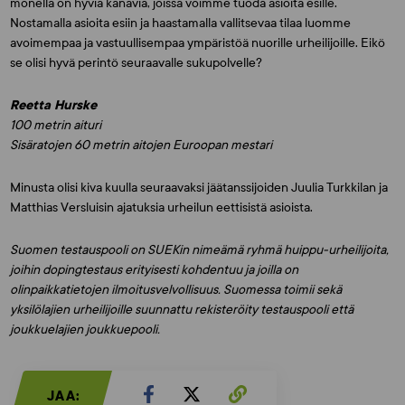
monella on hyviä kanavia, joissa voimme tuoda asioita esille.
Nostamalla asioita esiin ja haastamalla vallitsevaa tilaa luomme
avoimempaa ja vastuullisempaa ympäristöä nuorille urheilijoille. Eikö
se olisi hyvä perintö seuraavalle sukupolvelle?
Reetta Hurske
100 metrin aituri
Sisäratojen 60 metrin aitojen Euroopan mestari
Minusta olisi kiva kuulla seuraavaksi jäätanssijoiden Juulia Turkkilan ja
Matthias Versluisin ajatuksia urheilun eettisistä asioista.
Suomen testauspooli on SUEKin nimeämä ryhmä huippu-urheilijoita,
joihin dopingtestaus erityisesti kohdentuu ja joilla on
olinpaikkatietojen ilmoitusvelvollisuus. Suomessa toimii sekä
yksilölajien urheilijoille suunnattu rekisteröity testauspooli että
joukkuelajien joukkuepooli.
JAA: