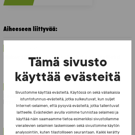
Aiheeseen liittyvää:
UUTISET - 5.8.2026
Iljukov SUEKin lääketieteelliseksi asiantuntijaksi
Tämä sivusto
käyttää evästeitä
UUTISET - 16.7.2026
Sivustomme käyttää evästeitä. Käytössä on sekä väliaikaisia
Dopingrikkomuspäätösten julkistaminen:
istuntotunnus-evästeitä, jotka sulkeutuvat, kun suljet
kysymyksiä ja vastauksia EUT:n ratkaisusta
Internet-selaimen, että pysyviä evästeitä, jotka tallentuvat
laitteelle. Evästeiden avulla voimme tunnistaa selaimesi ja
käyttää näin saamaamme tietoa esimerkiksi sivustollamme
vierailevien selaimien laskemiseen sekä sivustomme käytön
UUTISET - 30.6.2026
analysointiin, kuten tilastolliseen seurantaan. Kaikki kerätty