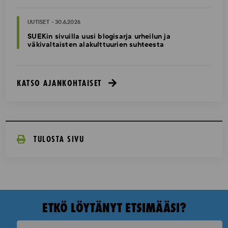
UUTISET - 30.6.2026
SUEKin sivuilla uusi blogisarja urheilun ja
väkivaltaisten alakulttuurien suhteesta
KATSO AJANKOHTAISET
TULOSTA SIVU
ETKÖ LÖYTÄNYT ETSIMÄÄSI?