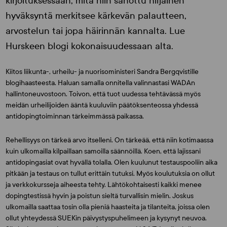
kirjoituksessaan, mitä niin sanottu hiljainen
hyväksyntä merkitsee kärkevän palautteen,
arvostelun tai jopa häirinnän kannalta. Lue
Hurskeen blogi kokonaisuudessaan alta.
Kiitos liikunta-, urheilu- ja nuorisoministeri Sandra Bergqvistille
blogihaasteesta. Haluan samalla onnitella valinnastasi WADAn
hallintoneuvostoon. Toivon, että tuot uudessa tehtävässä myös
meidän urheilijoiden ääntä kuuluviin päätöksenteossa yhdessä
antidopingtoiminnan tärkeimmässä paikassa.
Rehellisyys on tärkeä arvo itselleni. On tärkeää, että niin kotimaassa
kuin ulkomailla kilpaillaan samoilla säännöillä. Koen, että lajissani
antidopingasiat ovat hyvällä tolalla. Olen kuulunut testauspooliin aika
pitkään ja testaus on tullut erittäin tutuksi. Myös koulutuksia on ollut
ja verkkokursseja aiheesta tehty. Lähtökohtaisesti kaikki menee
dopingtestissä hyvin ja poistun sieltä turvallisin mielin. Joskus
ulkomailla saattaa tosin olla pieniä haasteita ja tilanteita, joissa olen
ollut yhteydessä SUEKin päivystyspuhelimeen ja kysynyt neuvoa.