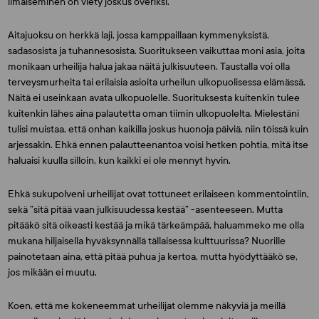
ilmaiseminen on viety joskus överiksi.
Aitajuoksu on herkkä laji, jossa kamppaillaan kymmenyksistä,
sadasosista ja tuhannesosista. Suoritukseen vaikuttaa moni asia, joita
monikaan urheilija halua jakaa näitä julkisuuteen. Taustalla voi olla
terveysmurheita tai erilaisia asioita urheilun ulkopuolisessa elämässä.
Näitä ei useinkaan avata ulkopuolelle. Suorituksesta kuitenkin tulee
kuitenkin lähes aina palautetta oman tiimin ulkopuolelta. Mielestäni
tulisi muistaa, että onhan kaikilla joskus huonoja päiviä, niin töissä kuin
arjessakin. Ehkä ennen palautteenantoa voisi hetken pohtia, mitä itse
haluaisi kuulla silloin, kun kaikki ei ole mennyt hyvin.
Ehkä sukupolveni urheilijat ovat tottuneet erilaiseen kommentointiin,
sekä ”sitä pitää vaan julkisuudessa kestää” -asenteeseen. Mutta
pitääkö sitä oikeasti kestää ja mikä tärkeämpää, haluammeko me olla
mukana hiljaisella hyväksynnällä tällaisessa kulttuurissa? Nuorille
painotetaan aina, että pitää puhua ja kertoa, mutta hyödyttääkö se,
jos mikään ei muutu.
Koen, että me kokeneemmat urheilijat olemme näkyviä ja meillä