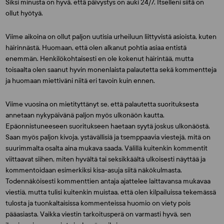
Siksi minusta on hyvä, että päivystys on auki 24/7. Itselleni siitä on
ollut hyötyä.
Viime aikoina on ollut paljon uutisia urheiluun liittyvistä asioista, kuten
häirinnästä. Huomaan, että olen alkanut pohtia asiaa entistä
enemmän. Henkilökohtaisesti en ole kokenut häirintää, mutta
toisaalta olen saanut hyvin monenlaista palautetta sekä kommentteja
ja huomaan miettiväni niitä eri tavoin kuin ennen.
Viime vuosina on mietityttänyt se, että palautetta suorituksesta
annetaan nykypäivänä paljon myös ulkonäön kautta.
Epäonnistuneeseen suoritukseen haetaan syytä joskus ulkonäöstä.
Saan myös paljon kivoja, ystävällisiä ja tsemppaavia viestejä, mitä on
suurimmalta osalta aina mukava saada. Välillä kuitenkin kommentit
viittaavat siihen, miten hyvältä tai seksikkäältä ulkoisesti näyttää ja
kommentoidaan esimerkiksi kisa-asuja siitä näkökulmasta.
Todennäköisesti kommenttien antaja ajattelee laittavansa mukavaa
viestiä, mutta tulisi kuitenkin muistaa, että olen kilpailuissa tekemässä
tulosta ja tuonkaltaisissa kommenteissa huomio on viety pois
pääasiasta. Vaikka viestin tarkoitusperä on varmasti hyvä, sen