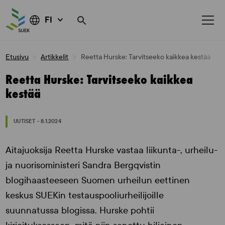
FI
Skip
Etusivu
Artikkelit
Reetta Hurske: Tarvitseeko kaikkea kestää
to
content
Reetta Hurske: Tarvitseeko kaikkea
kestää
UUTISET - 8.1.2024
Aitajuoksija Reetta Hurske vastaa liikunta-, urheilu-
ja nuorisoministeri Sandra Bergqvistin
blogihaasteeseen Suomen urheilun eettinen
keskus SUEKin testauspooliurheilijoille
suunnatussa blogissa. Hurske pohtii