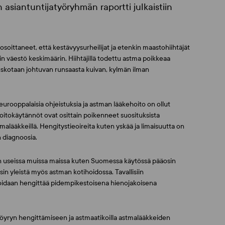
asiantuntijatyöryhmän raportti julkaistiin
soittaneet, että kestävyysurheilijat ja etenkin maastohiihtäjät
in väestö keskimäärin. Hiihtäjillä todettu astma poikkeaa
 uskotaan johtuvan runsaasta kuivan, kylmän ilman
rooppalaisia ohjeistuksia ja astman lääkehoito on ollut
Hoitokäytännöt ovat osittain poikenneet suosituksista
stmalääkkeillä. Hengitystieoireita kuten yskää ja limaisuutta on
an diagnoosia.
on useissa muissa maissa kuten Suomessa käytössä pääosin
rsin yleistä myös astman kotihoidossa. Tavallisiin
 voidaan hengittää pidempikestoisena hienojakoisena
höyryn hengittämiseen ja astmaatikoilla astmalääkkeiden