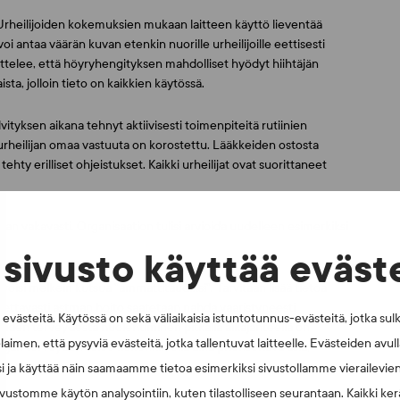
Urheilijoiden kokemuksien mukaan laitteen käyttö lieventää
voi antaa väärän kuvan etenkin nuorille urheilijoille eettisesti
ttelee, että höyryhengityksen mahdolliset hyödyt hiihtäjän
ista, jolloin tieto on kaikkien käytössä.
vityksen aikana tehnyt aktiivisesti toimenpiteitä rutiinien
urheilijan omaa vastuuta on korostettu. Lääkkeiden ostosta
ehty erilliset ohjeistukset. Kaikki urheilijat ovat suorittaneet
vakavasti. Organisaation tulisi arvioida uudelleen esimerkiksi
sivusto käyttää eväst
voisi melkein kutsua ”ammattitaudiksi”. Tarvitaan lisää tietoa
itettavasti astman hoito saatetaan nähdä vääristyneesti
västeitä. Käytössä on sekä väliaikaisia istuntotunnus-evästeitä, jotka sul
ijoiden terveydestä huolehtiminen pitkällä aikajänteellä on
laimen, että pysyviä evästeitä, jotka tallentuvat laitteelle. Evästeiden avu
lijan terveyden tulee kuitenkin olla aina priorisoitava asia,
i ja käyttää näin saamaamme tietoa esimerkiksi sivustollamme vierailevie
vustomme käytön analysointiin, kuten tilastolliseen seurantaan. Kaikki kerä