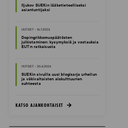
Iljukov SUEKin lääketieteelliseksi
asiantuntijaksi
UUTISET - 16.7.2026
Dopingrikkomuspäätösten
julkistaminen: kysymyksiä ja vastauksia
EUT:n ratkaisusta
UUTISET - 30.6.2026
SUEKin sivuilla uusi blogisarja urheilun
ja väkivaltaisten alakulttuurien
suhteesta
KATSO AJANKOHTAISET