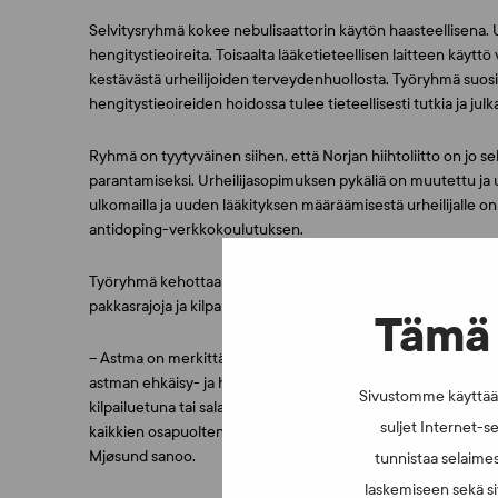
Selvitysryhmä kokee nebulisaattorin käytön haasteellisena. 
hengitystieoireita. Toisaalta lääketieteellisen laitteen käyttö 
kestävästä urheilijoiden terveydenhuollosta. Työryhmä suosi
hengitystieoireiden hoidossa tulee tieteellisesti tutkia ja julka
Ryhmä on tyytyväinen siihen, että Norjan hiihtoliitto on jo sel
parantamiseksi. Urheilijasopimuksen pykäliä on muutettu ja 
ulkomailla ja uuden lääkityksen määräämisestä urheilijalle on t
antidoping-verkkokoulutuksen.
Työryhmä kehottaa myös FIS:ä suhtautumaan astmaongelmaan 
pakkasrajoja ja kilpailumuotoja.
Tämä 
– Astma on merkittävä ongelma monilla huippuhiihtäjillä, sitä 
astman ehkäisy- ja hoitokeinoista kylmässä urheiltaessa. Val
Sivustomme käyttää e
kilpailuetuna tai salailtavana asiana, unohdetaan, että urheil
suljet Internet-se
kaikkien osapuolten etu ja mahdollistaa reilun kilpailun. Urhei
Mjøsund sanoo.
tunnistaa selaimes
laskemiseen sekä si