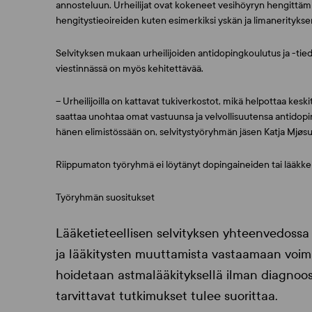
annosteluun. Urheilijat ovat kokeneet vesihöyryn hengittäm
hengitystieoireiden kuten esimerkiksi yskän ja limanerityksen
Selvityksen mukaan urheilijoiden antidopingkoulutus ja -tiedot
viestinnässä on myös kehitettävää.
– Urheilijoilla on kattavat tukiverkostot, mikä helpottaa kesk
saattaa unohtaa omat vastuunsa ja velvollisuutensa antidopinga
hänen elimistössään on, selvitystyöryhmän jäsen
Katja Mjøs
Riippumaton työryhmä ei löytänyt dopingaineiden tai lääkkeid
Työryhmän suositukset
Lääketieteellisen selvityksen yhteenvedossa
ja lääkitysten muuttamista vastaamaan voimas
hoidetaan astmalääkityksellä ilman diagnoosia,
tarvittavat tutkimukset tulee suorittaa.