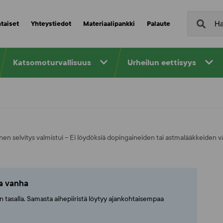
taiset
Yhteystiedot
Materiaalipankki
Palaute
Katsomoturvallisuus
Urheilun eettisyys
nen selvitys valmistui – Ei löydöksiä dopingaineiden tai astmalääkkeiden v
ta vanha
ajan tasalla. Samasta aihepiiristä löytyy ajankohtaisempaa