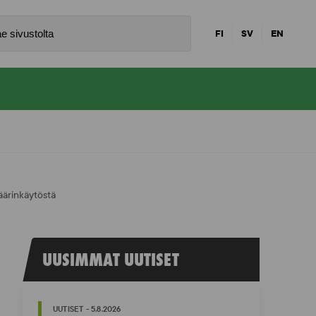
FI
SV
EN
äärinkäytöstä
UUSIMMAT UUTISET
UUTISET - 5.8.2026