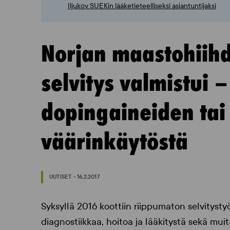
Iljukov SUEKin lääketieteelliseksi asiantuntijaksi
Norjan maastohiihd
selvitys valmistui –
dopingaineiden ta
väärinkäytöstä
UUTISET - 16.2.2017
Syksyllä 2016 koottiin riippumaton selvityst
diagnostiikkaa, hoitoa ja lääkitystä sekä muit