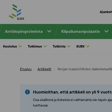
Skip
to
Ajankoh
content
Antidopingtoiminta
Kilpailumanipulaatio
Koulutus
Tutkimus
Tutkinta
SUEK
Etusivu
Artikkelit
Norjan maastohiihdon lääketieteelli
Huomioithan, että artikkeli on yli 9 vuot
Osa sisällöstä ja linkeistä ei välttämättä ole täysin 
luettavaa: