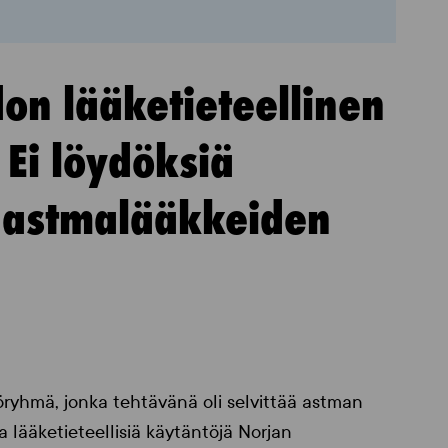
on lääketieteellinen
 Ei löydöksiä
i astmalääkkeiden
yöryhmä, jonka tehtävänä oli selvittää astman
a lääketieteellisiä käytäntöjä Norjan