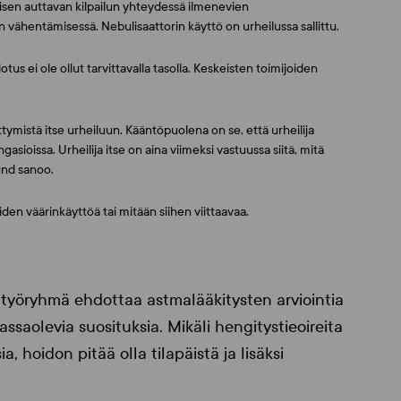
isen auttavan kilpailun yhteydessä ilmenevien
 vähentämisessä. Nebulisaattorin käyttö on urheilussa sallittu.
us ei ole ollut tarvittavalla tasolla. Keskeisten toimijoiden
ittymistä itse urheiluun. Kääntöpuolena on se, että urheilija
sioissa. Urheilija itse on aina viimeksi vastuussa siitä, mitä
und
sanoo.
en väärinkäyttöä tai mitään siihen viittaavaa.
 työryhmä ehdottaa astmalääkitysten arviointia
saolevia suosituksia. Mikäli hengitystieoireita
 hoidon pitää olla tilapäistä ja lisäksi