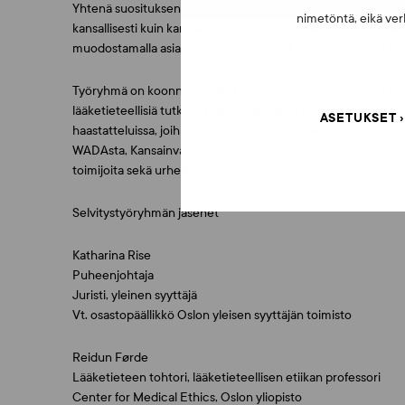
Yhtenä suosituksena on avoimen ja aktiivisen kommunikoinnin
nimetöntä, eikä verk
kansallisesti kuin kansainvälisesti. Pohjoismaat voisivat yhd
muodostamalla asiantuntijaryhmän, jonka tavoitteena on kehi
Työryhmä on koonnut selvityksessä käytetyn aineistonsa toimi
lääketieteellisiä tutkimuksia ja keskeisten tahojen materiaale
ASETUKSET
haastatteluissa, joihin on osallistunut niin lääketieteen kui
WADAsta, Kansainvälinen hiihtoliitto FISstä, Olympiatoppen
toimijoita sekä urheilijoita on haastateltu.
Selvitystyöryhmän jäsenet
Katharina Rise
Puheenjohtaja
Juristi, yleinen syyttäjä
Vt. osastopäällikkö Oslon yleisen syyttäjän toimisto
Reidun Førde
Lääketieteen tohtori, lääketieteellisen etiikan professori
Center for Medical Ethics, Oslon yliopisto