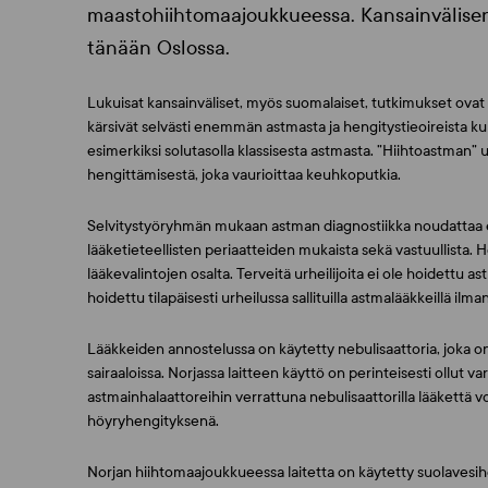
maastohiihtomaajoukkueessa. Kansainvälisen 
tänään Oslossa.
Lukuisat kansainväliset, myös suomalaiset, tutkimukset ovat o
kärsivät selvästi enemmän astmasta ja hengitystieoireista ku
esimerkiksi solutasolla klassisesta astmasta. ”Hiihtoastman”
hengittämisestä, joka vaurioittaa keuhkoputkia.
Selvitystyöryhmän mukaan astman diagnostiikka noudattaa eu
lääketieteellisten periaatteiden mukaista sekä vastuullista. 
lääkevalintojen osalta. Terveitä urheilijoita ei ole hoidettu a
hoidettu tilapäisesti urheilussa sallituilla astmalääkkeillä ilm
Lääkkeiden annostelussa on käytetty nebulisaattoria, joka 
sairaaloissa. Norjassa laitteen käyttö on perinteisesti ollut va
astmainhalaattoreihin verrattuna nebulisaattorilla lääkettä
höyryhengityksenä.
Norjan hiihtomaajoukkueessa laitetta on käytetty suolavesi