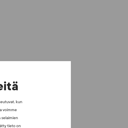
eitä
keutuvat, kun
lla voimme
n selaimien
tty tieto on