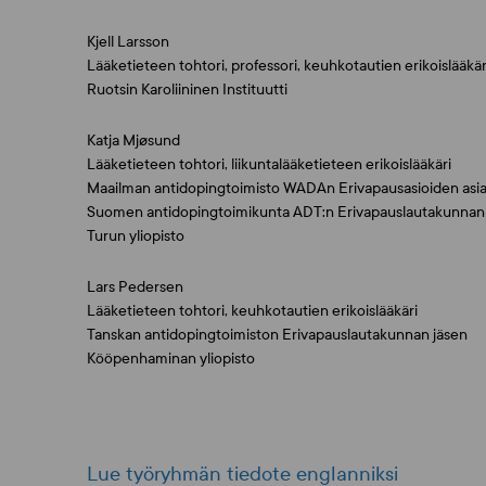
Kjell Larsson
Lääketieteen tohtori, professori, keuhkotautien erikoislääkär
Ruotsin Karoliininen Instituutti
Katja Mjøsund
Lääketieteen tohtori, liikuntalääketieteen erikoislääkäri
Maailman antidopingtoimisto WADAn Erivapausasioiden asia
Suomen antidopingtoimikunta ADT:n Erivapauslautakunnan
Turun yliopisto
Lars Pedersen
Lääketieteen tohtori, keuhkotautien erikoislääkäri
Tanskan antidopingtoimiston Erivapauslautakunnan jäsen
Kööpenhaminan yliopisto
Lue työryhmän tiedote englanniksi