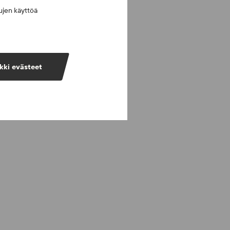
vujen käyttöä
kki evästeet