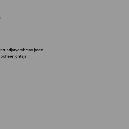
i
ntuntijatyöryhmän jäsen
 puheenjohtaja