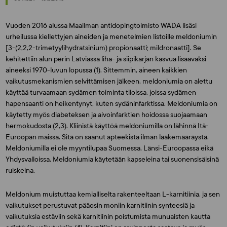
Vuoden 2016 alussa Maailman antidopingtoimisto WADA lisäsi
urheilussa kiellettyjen aineiden ja menetelmien listoille meldoniumin
[3-(2,2,2-trimetyylihydratsinium) propionaatti; mildronaatti]. Se
kehitettiin alun perin Latviassa liha- ja siipikarjan kasvua lisääväksi
aineeksi 1970-luvun lopussa (1). Sittemmin, aineen kaikkien
vaikutusmekanismien selvittämisen jälkeen, meldoniumia on alettu
käyttää turvaamaan sydämen toiminta tiloissa, joissa sydämen
hapensaanti on heikentynyt, kuten sydäninfarktissa. Meldoniumia on
käytetty myös diabeteksen ja aivoinfarktien hoidossa suojaamaan
hermokudosta (2,3). Kliinistä käyttöä meldoniumilla on lähinnä Itä-
Euroopan maissa. Sitä on saanut apteekista ilman lääkemääräystä.
Meldoniumilla ei ole myyntilupaa Suomessa, Länsi-Euroopassa eikä
Yhdysvalloissa. Meldoniumia käytetään kapseleina tai suonensisäisinä
ruiskeina.
Meldonium muistuttaa kemialliselta rakenteeltaan L-karnitiinia, ja sen
vaikutukset perustuvat pääosin moniin karnitiinin synteesiä ja
vaikutuksia estäviin sekä karnitiinin poistumista munuaisten kautta