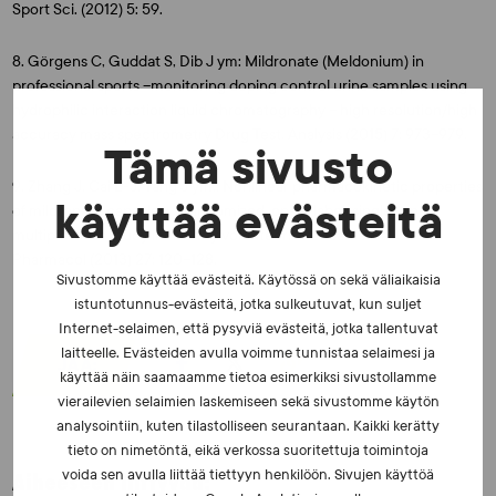
Sport Sci. (2012) 5: 59.
8. Görgens C, Guddat S, Dib J ym: Mildronate (Meldonium) in
professional sports –monitoring doping control urine samples using
hydrophilic interaction liquid chromatography – high resolution/high
accuracy mass spectrometry Drug Test. Analysis (2015) 7: 973–979.
Tämä sivusto
9. Zhang J, Cai L-J, Yang J ym.: Nonlinear pharmacokinetic properties
käyttää evästeitä
of mildronate capsules: a randomized, open-label, single- and
multiple-dose study in healthy volunteers. Fundamental Clin
Pharmacol (2013) 27: 120–128.
Sivustomme käyttää evästeitä. Käytössä on sekä väliaikaisia
istuntotunnus-evästeitä, jotka sulkeutuvat, kun suljet
Internet-selaimen, että pysyviä evästeitä, jotka tallentuvat
laitteelle. Evästeiden avulla voimme tunnistaa selaimesi ja
JAA:
käyttää näin saamaamme tietoa esimerkiksi sivustollamme
vierailevien selaimien laskemiseen sekä sivustomme käytön
analysointiin, kuten tilastolliseen seurantaan. Kaikki kerätty
tieto on nimetöntä, eikä verkossa suoritettuja toimintoja
voida sen avulla liittää tiettyyn henkilöön. Sivujen käyttöä
Aiheeseen liittyvää: