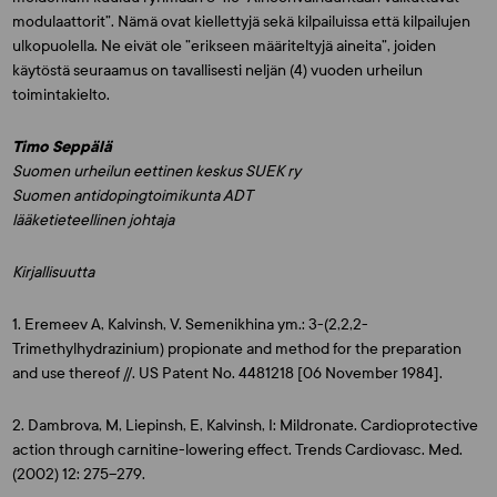
modulaattorit”. Nämä ovat kiellettyjä sekä kilpailuissa että kilpailujen
ulkopuolella. Ne eivät ole ”erikseen määriteltyjä aineita”, joiden
käytöstä seuraamus on tavallisesti neljän (4) vuoden urheilun
toimintakielto.
Timo Seppälä
Suomen urheilun eettinen keskus SUEK ry
Suomen antidopingtoimikunta ADT
lääketieteellinen johtaja
Kirjallisuutta
1. Eremeev A, Kalvinsh, V. Semenikhina ym.: 3-(2,2,2-
Trimethylhydrazinium) propionate and method for the preparation
and use thereof //. US Patent No. 4481218 [06 November 1984].
2. Dambrova, M, Liepinsh, E, Kalvinsh, I: Mildronate. Cardioprotective
action through carnitine-lowering effect. Trends Cardiovasc. Med.
(2002) 12: 275–279.