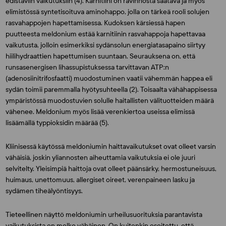
edistäviin vaikutuksiin (4). Karnitiini on ravinnosta saatava ja myös
elimistössä syntetisoituva aminohappo, jolla on tärkeä rooli solujen
rasvahappojen hapettamisessa. Kudoksen kärsiessä hapen
puutteesta meldonium estää karnitiinin rasvahappoja hapettavaa
vaikutusta, jolloin esimerkiksi sydänsolun energiatasapaino siirtyy
hiilihydraattien hapettumisen suuntaan. Seurauksena on, että
runsasenergisen lihassupistuksessa tarvittavan ATP:n
(adenosiinitrifosfaatti) muodostuminen vaatii vähemmän happea eli
sydän toimii paremmalla hyötysuhteella (2). Toisaalta vähähappisessa
ympäristössä muodostuvien solulle haitallisten välituotteiden määrä
vähenee. Meldonium myös lisää verenkiertoa useissa elimissä
lisäämällä typpioksidin määrää (5).
Kliinisessä käytössä meldoniumin haittavaikutukset ovat olleet varsin
vähäisiä, joskin yliannosten aiheuttamia vaikutuksia ei ole juuri
selvitelty. Yleisimpiä haittoja ovat olleet päänsärky, hermostuneisuus,
huimaus, unettomuus, allergiset oireet, verenpaineen lasku ja
sydämen tiheälyöntisyys.
Tieteellinen näyttö meldoniumin urheilusuorituksia parantavista
vaikutuksista on melko vähäinen. On kuitenkin osoitettu, että