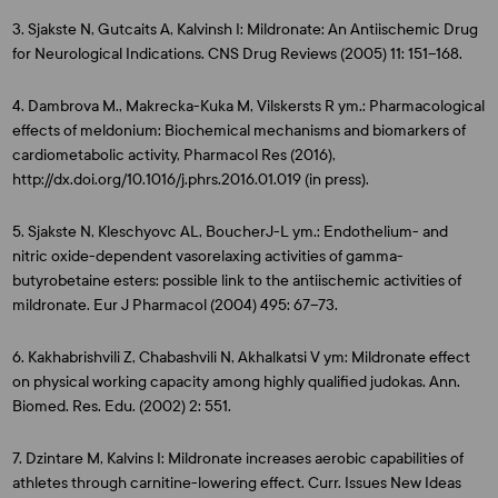
3. Sjakste N, Gutcaits A, Kalvinsh I: Mildronate: An Antiischemic Drug
for Neurological Indications. CNS Drug Reviews (2005) 11: 151–168.
4. Dambrova M., Makrecka-Kuka M, Vilskersts R ym.: Pharmacological
effects of meldonium: Biochemical mechanisms and biomarkers of
cardiometabolic activity, Pharmacol Res (2016),
http://dx.doi.org/10.1016/j.phrs.2016.01.019 (in press).
5. Sjakste N, Kleschyovc AL, BoucherJ-L ym.: Endothelium- and
nitric oxide-dependent vasorelaxing activities of gamma-
butyrobetaine esters: possible link to the antiischemic activities of
mildronate. Eur J Pharmacol (2004) 495: 67–73.
6. Kakhabrishvili Z, Chabashvili N, Akhalkatsi V ym: Mildronate effect
on physical working capacity among highly qualified judokas. Ann.
Biomed. Res. Edu. (2002) 2: 551.
7. Dzintare M, Kalvins I: Mildronate increases aerobic capabilities of
athletes through carnitine-lowering effect. Curr. Issues New Ideas