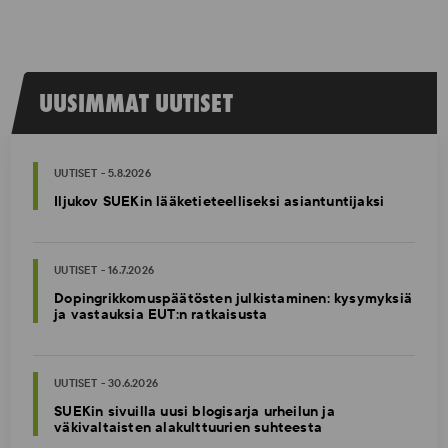
UUSIMMAT UUTISET
UUTISET - 5.8.2026
Iljukov SUEKin lääketieteelliseksi asiantuntijaksi
UUTISET - 16.7.2026
Dopingrikkomuspäätösten julkistaminen: kysymyksiä
ja vastauksia EUT:n ratkaisusta
UUTISET - 30.6.2026
SUEKin sivuilla uusi blogisarja urheilun ja
väkivaltaisten alakulttuurien suhteesta