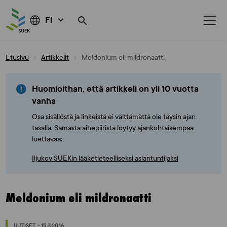
FI
Skip
Etusivu
Artikkelit
Meldonium eli mildronaatti
to
content
Huomioithan, että artikkeli on yli 10 vuotta
vanha
Osa sisällöstä ja linkeistä ei välttämättä ole täysin ajan
tasalla. Samasta aihepiiristä löytyy ajankohtaisempaa
luettavaa:
Iljukov SUEKin lääketieteelliseksi asiantuntijaksi
Meldonium eli mildronaatti
UUTISET - 15.3.2016