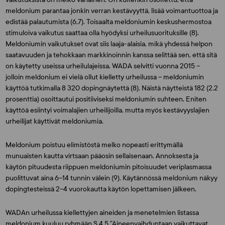
meldonium parantaa jonkin verran kestävyyttä, lisää voimantuottoa ja
edistää palautumista (6,7). Toisaalta meldoniumin keskushermostoa
stimuloiva vaikutus saattaa olla hyödyksi urheilusuorituksille (8).
Meldoniumin vaikutukset ovat siis laaja-alaisia, mikä yhdessä helpon
saatavuuden ja tehokkaan markkinoinnin kanssa selittää sen, että sitä
on käytetty useissa urheilulajeissa. WADA selvitti vuonna 2015 –
jolloin meldonium ei vielä ollut kielletty urheilussa – meldoniumin
käyttöä tutkimalla 8 320 dopingnäytettä (8). Näistä näytteistä 182 (2,2
prosenttia) osoittautui positiiviseksi meldoniumin suhteen. Eniten
käyttöä esiintyi voimalajien urheilijoilla, mutta myös kestävyyslajien
urheilijat käyttivät meldoniumia.
Meldonium poistuu elimistöstä melko nopeasti erittymällä
munuaisten kautta virtsaan pääosin sellaisenaan. Annoksesta ja
käytön pituudesta riippuen meldoniumin pitoisuudet veriplasmassa
puolittuvat aina 6–14 tunnin välein (9). Käytännössä meldonium näkyy
dopingtesteissä 2–4 vuorokautta käytön lopettamisen jälkeen.
WADAn urheilussa kiellettyjen aineiden ja menetelmien listassa
meldonium kuuluu ryhmään S 4.5 ”Aineenvaihduntaan vaikuttavat