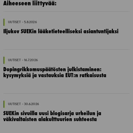
Aiheeseen liittyvää:
UUTISET - 5.8.2026
Iljukov SUEKin lääketieteelliseksi asiantuntijaksi
UUTISET - 16.7.2026
Dopingrikkomuspäätösten julkistaminen:
kysymyksiä ja vastauksia EUT:n ratkaisusta
UUTISET - 30.6.2026
SUEKin sivuilla uusi blogisarja urheilun ja
väkivaltaisten alakulttuurien suhteesta