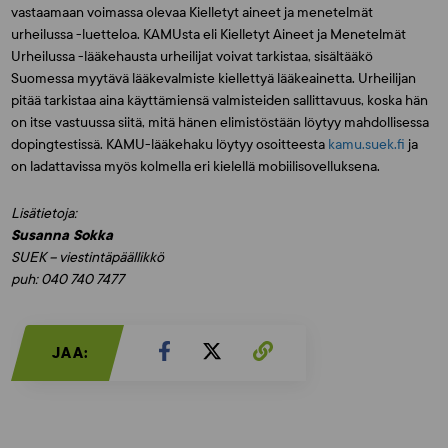
vastaamaan voimassa olevaa Kielletyt aineet ja menetelmät
urheilussa -luetteloa. KAMUsta eli Kielletyt Aineet ja Menetelmät
Urheilussa -lääkehausta urheilijat voivat tarkistaa, sisältääkö
Suomessa myytävä lääkevalmiste kiellettyä lääkeainetta. Urheilijan
pitää tarkistaa aina käyttämiensä valmisteiden sallittavuus, koska hän
on itse vastuussa siitä, mitä hänen elimistöstään löytyy mahdollisessa
dopingtestissä. KAMU-lääkehaku löytyy osoitteesta
kamu.suek.fi
ja
on ladattavissa myös kolmella eri kielellä mobiilisovelluksena.
Lisätietoja:
Susanna Sokka
SUEK – viestintäpäällikkö
puh: 040 740 7477
JAA: