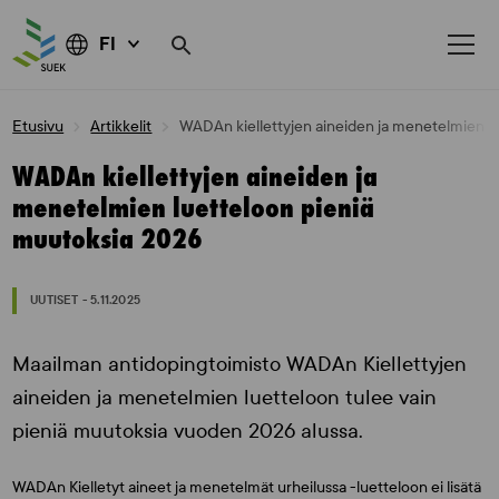
FI
Skip
Etusivu
Artikkelit
WADAn kiellettyjen aineiden ja menetelmien l
to
content
WADAn kiellettyjen aineiden ja
menetelmien luetteloon pieniä
muutoksia 2026
UUTISET - 5.11.2025
Maailman antidopingtoimisto WADAn Kiellettyjen
aineiden ja menetelmien luetteloon tulee vain
pieniä muutoksia vuoden 2026 alussa.
WADAn Kielletyt aineet ja menetelmät urheilussa -luetteloon ei lisätä