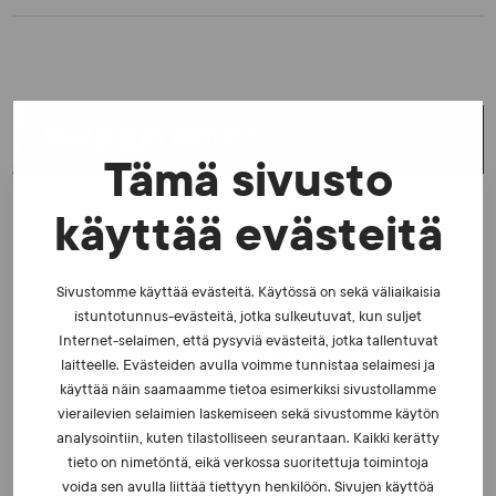
UUSIMMAT UUTISET
Tämä sivusto
käyttää evästeitä
UUTISET - 5.8.2026
Iljukov SUEKin lääketieteelliseksi asiantuntijaksi
Sivustomme käyttää evästeitä. Käytössä on sekä väliaikaisia
istuntotunnus-evästeitä, jotka sulkeutuvat, kun suljet
UUTISET - 16.7.2026
Internet-selaimen, että pysyviä evästeitä, jotka tallentuvat
Dopingrikkomuspäätösten julkistaminen: kysymyksiä
laitteelle. Evästeiden avulla voimme tunnistaa selaimesi ja
ja vastauksia EUT:n ratkaisusta
käyttää näin saamaamme tietoa esimerkiksi sivustollamme
vierailevien selaimien laskemiseen sekä sivustomme käytön
analysointiin, kuten tilastolliseen seurantaan. Kaikki kerätty
UUTISET - 30.6.2026
tieto on nimetöntä, eikä verkossa suoritettuja toimintoja
SUEKin sivuilla uusi blogisarja urheilun ja
voida sen avulla liittää tiettyyn henkilöön. Sivujen käyttöä