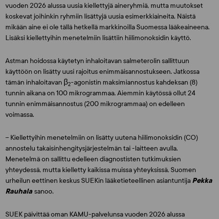
vuoden 2026 alussa uusia kiellettyjä aineryhmiä, mutta muutokset
koskevat joihinkin ryhmiin lisättyjä uusia esimerkkiaineita. Näistä
mikään aine ei ole tällä hetkellä markkinoilla Suomessa lääkeaineena.
Lisäksi kiellettyihin menetelmiin lisättiin hiilimonoksidin käyttö.
Astman hoidossa käytetyn inhaloitavan salmeterolin sallittuun
käyttöön on lisätty uusi rajoitus enimmäisannostukseen. Jatkossa
tämän inhaloitavan β
-agonistin maksimiannostus kahdeksan (8)
2
tunnin aikana on 100 mikrogrammaa. Aiemmin käytössä ollut 24
tunnin enimmäisannostus (200 mikrogrammaa) on edelleen
voimassa.
– Kiellettyihin menetelmiin on lisätty uutena hiilimonoksidin (CO)
annostelu takaisinhengitysjärjestelmän tai -laitteen avulla.
Menetelmä on sallittu edelleen diagnostisten tutkimuksien
yhteydessä, mutta kielletty kaikissa muissa yhteyksissä, Suomen
urheilun eettinen keskus SUEKin lääketieteellinen asiantuntija
Pekka
Rauhala
sanoo.
SUEK päivittää oman KAMU-palvelunsa vuoden 2026 alussa