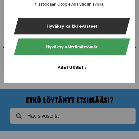
väkivaltaisten alakulttuurien suhteesta
tilastoidaan Google Analyticsin avulla.
KATSO AJANKOHTAISET
Hyväksy kaikki evästeet
Hyväksy välttämättömät
TULOSTA SIVU
ASETUKSET
ETKÖ LÖYTÄNYT ETSIMÄÄSI?