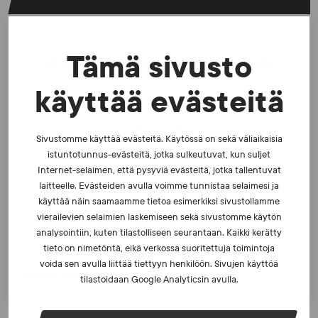
UUTISET - 5.8.2026
Tämä sivusto
Iljukov SUEKin lääketieteelliseksi asiantuntijaksi
käyttää evästeitä
UUTISET - 16.7.2026
Dopingrikkomuspäätösten julkistaminen: kysymyksiä
Sivustomme käyttää evästeitä. Käytössä on sekä väliaikaisia
ja vastauksia EUT:n ratkaisusta
istuntotunnus-evästeitä, jotka sulkeutuvat, kun suljet
Internet-selaimen, että pysyviä evästeitä, jotka tallentuvat
laitteelle. Evästeiden avulla voimme tunnistaa selaimesi ja
UUTISET - 30.6.2026
käyttää näin saamaamme tietoa esimerkiksi sivustollamme
SUEKin sivuilla uusi blogisarja urheilun ja
vierailevien selaimien laskemiseen sekä sivustomme käytön
väkivaltaisten alakulttuurien suhteesta
analysointiin, kuten tilastolliseen seurantaan. Kaikki kerätty
tieto on nimetöntä, eikä verkossa suoritettuja toimintoja
voida sen avulla liittää tiettyyn henkilöön. Sivujen käyttöä
KATSO AJANKOHTAISET
tilastoidaan Google Analyticsin avulla.