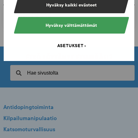
Hyväksy kaikki evästeet
TULOSTA SIVU
Hyväksy välttämättömät
ASETUKSET
ETKÖ LÖYTÄNYT ETSIMÄÄSI?
Antidopingtoiminta
Kilpailumanipulaatio
Katsomoturvallisuus