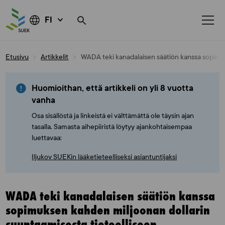
FI
Skip
Etusivu
Artikkelit
WADA teki kanadalaisen säätiön kanssa sopimu
to
content
Huomioithan, että artikkeli on yli 8 vuotta
vanha
Osa sisällöstä ja linkeistä ei välttämättä ole täysin ajan
tasalla. Samasta aihepiiristä löytyy ajankohtaisempaa
luettavaa:
Iljukov SUEKin lääketieteelliseksi asiantuntijaksi
WADA teki kanadalaisen säätiön kanssa
sopimuksen kahden miljoonan dollarin
suuntaamisesta tieteelliseen