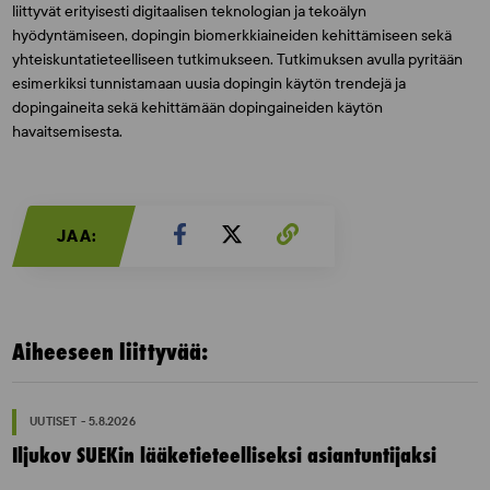
liittyvät erityisesti digitaalisen teknologian ja tekoälyn
hyödyntämiseen, dopingin biomerkkiaineiden kehittämiseen sekä
yhteiskuntatieteelliseen tutkimukseen. Tutkimuksen avulla pyritään
esimerkiksi tunnistamaan uusia dopingin käytön trendejä ja
dopingaineita sekä kehittämään dopingaineiden käytön
havaitsemisesta.
JAA:
Aiheeseen liittyvää:
UUTISET - 5.8.2026
Iljukov SUEKin lääketieteelliseksi asiantuntijaksi