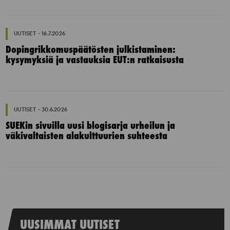
UUTISET - 16.7.2026
Dopingrikkomuspäätösten julkistaminen:
kysymyksiä ja vastauksia EUT:n ratkaisusta
UUTISET - 30.6.2026
SUEKin sivuilla uusi blogisarja urheilun ja
väkivaltaisten alakulttuurien suhteesta
UUSIMMAT UUTISET