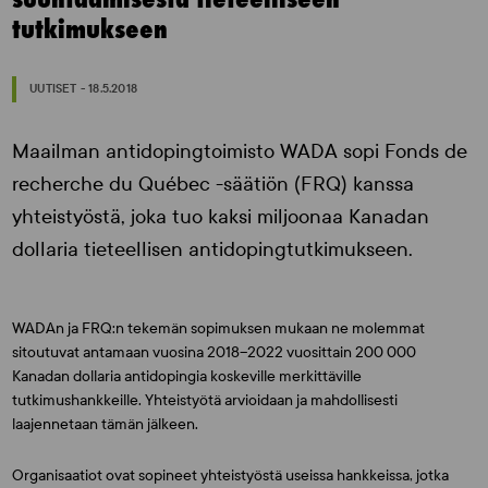
tutkimukseen
UUTISET - 18.5.2018
Maailman antidopingtoimisto WADA sopi Fonds de
recherche du Québec -säätiön (FRQ) kanssa
yhteistyöstä, joka tuo kaksi miljoonaa Kanadan
dollaria tieteellisen antidopingtutkimukseen.
WADAn ja FRQ:n tekemän sopimuksen mukaan ne molemmat
sitoutuvat antamaan vuosina 2018–2022 vuosittain 200 000
Kanadan dollaria antidopingia koskeville merkittäville
tutkimushankkeille. Yhteistyötä arvioidaan ja mahdollisesti
laajennetaan tämän jälkeen.
Organisaatiot ovat sopineet yhteistyöstä useissa hankkeissa, jotka