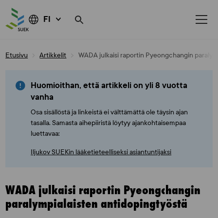
FI
Skip
Etusivu
Artikkelit
WADA julkaisi raportin Pyeongchangin paralymp
to
content
Huomioithan, että artikkeli on yli 8 vuotta
vanha
Osa sisällöstä ja linkeistä ei välttämättä ole täysin ajan
tasalla. Samasta aihepiiristä löytyy ajankohtaisempaa
luettavaa:
Iljukov SUEKin lääketieteelliseksi asiantuntijaksi
WADA julkaisi raportin Pyeongchangin
paralympialaisten antidopingtyöstä