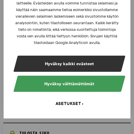
UUTISET - 5.8.2026
laitteelle. Evästeiden avulla voimme tunnistaa selaimesi ja
Iljukov SUEKin lääketieteelliseksi asiantuntijaksi
käyttää näin saamaamme tietoa esimerkiksi sivustollamme
vierailevien selaimien laskemiseen sekä sivustomme käytön
analysointiin, kuten tilastolliseen seurantaan. Kaikki kerätty
tieto on nimetöntä, eikä verkossa suoritettuja toimintoja
UUTISET - 16.7.2026
voida sen avulla liittää tiettyyn henkilöön. Sivujen käyttöä
Dopingrikkomuspäätösten julkistaminen: kysymyksiä
tilastoidaan Google Analyticsin avulla.
ja vastauksia EUT:n ratkaisusta
Hyväksy kaikki evästeet
UUTISET - 30.6.2026
SUEKin sivuilla uusi blogisarja urheilun ja
väkivaltaisten alakulttuurien suhteesta
Hyväksy välttämättömät
KATSO AJANKOHTAISET
ASETUKSET
TULOSTA SIVU