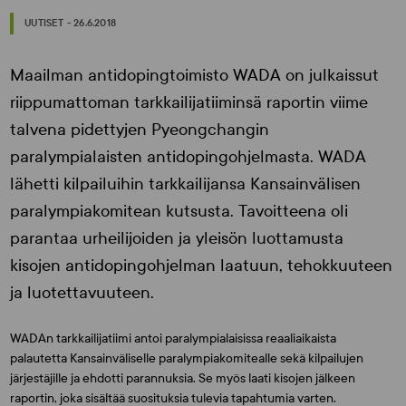
UUTISET - 26.6.2018
Maailman antidopingtoimisto WADA on julkaissut
riippumattoman tarkkailijatiiminsä raportin viime
talvena pidettyjen Pyeongchangin
paralympialaisten antidopingohjelmasta. WADA
lähetti kilpailuihin tarkkailijansa Kansainvälisen
paralympiakomitean kutsusta. Tavoitteena oli
parantaa urheilijoiden ja yleisön luottamusta
kisojen antidopingohjelman laatuun, tehokkuuteen
ja luotettavuuteen.
WADAn tarkkailijatiimi antoi paralympialaisissa reaaliaikaista
palautetta Kansainväliselle paralympiakomitealle sekä kilpailujen
järjestäjille ja ehdotti parannuksia. Se myös laati kisojen jälkeen
raportin, joka sisältää suosituksia tulevia tapahtumia varten.