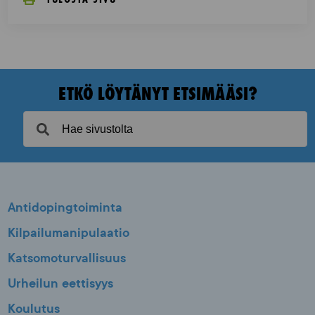
ETKÖ LÖYTÄNYT ETSIMÄÄSI?
Antidopingtoiminta
Kilpailumanipulaatio
Katsomoturvallisuus
Urheilun eettisyys
Koulutus