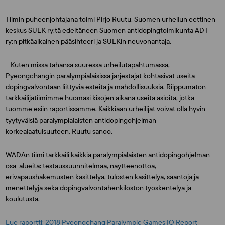
Tiimin puheenjohtajana toimi
Pirjo Ruutu
, Suomen urheilun eettinen
keskus SUEK ry:tä edeltäneen Suomen antidopingtoimikunta ADT
ry:n pitkäaikainen pääsihteeri ja SUEKin neuvonantaja.
– Kuten missä tahansa suuressa urheilutapahtumassa,
Pyeongchangin paralympialaisissa järjestäjät kohtasivat useita
dopingvalvontaan liittyviä esteitä ja mahdollisuuksia. Riippumaton
tarkkailijatiimimme huomasi kisojen aikana useita asioita, jotka
tuomme esiin raportissamme. Kaikkiaan urheilijat voivat olla hyvin
tyytyväisiä paralympialaisten antidopingohjelman
korkealaatuisuuteen, Ruutu sanoo.
WADAn tiimi tarkkaili kaikkia paralympialaisten antidopingohjelman
osa-alueita: testaussuunnitelmaa, näytteenottoa,
erivapaushakemusten käsittelyä, tulosten käsittelyä, sääntöjä ja
menettelyjä sekä dopingvalvontahenkilöstön työskentelyä ja
koulutusta.
Lue raportti: 2018 Pyeongchang Paralympic Games IO Report