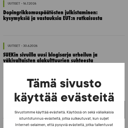
UUTISET - 16.7.2026
Dopingrikkomuspäätösten julkistaminen:
kysymyksiä ja vastauksia EUT:n ratkaisusta
UUTISET - 30.6.2026
SUEKin sivuilla uusi blogisarja urheilun ja
väkivaltaisten alakulttuurien suhteesta
Tämä sivusto
käyttää evästeitä
UUSIMMAT UUTISET
Sivustomme käyttää evästeitä. Käytössä on sekä väliaikaisia
istuntotunnus-evästeitä, jotka sulkeutuvat, kun suljet
Internet-selaimen, että pysyviä evästeitä, jotka tallentuvat