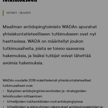
UUTISET - 28.4.2017
Maailman antidopingtoimisto WADAn apurahat
yhteiskuntatieteelliseen tutkimukseen ovat nyt
haettavissa. WADA on määritellyt joukon
tutkimusaiheita, joista se toivoo saavansa
hakemuksia, ja lisäksi tutkijat voivat lähettää
avoimia hakemuksia.
WADAn vuodelle 2018 määrittelemät yhteiskuntatieteelliset
tutkimusaiheet ovat:
• Nykyisten antidopinginterventioiden ja -strategioiden
tehokkuuden mittaaminen
• Urheilijoiden tukihenkilöiden rooli antidopingtyössä
• Urheilijoiden ja sidosryhmien näkemykset antidopingsääntöjen ja -