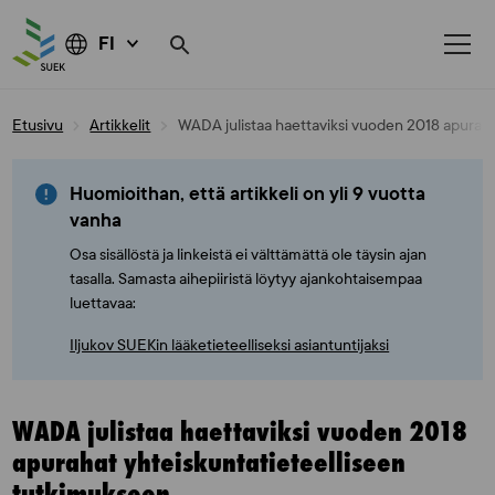
FI
Skip
Etusivu
Artikkelit
WADA julistaa haettaviksi vuoden 2018 apuraha
to
content
Huomioithan, että artikkeli on yli 9 vuotta
vanha
Osa sisällöstä ja linkeistä ei välttämättä ole täysin ajan
tasalla. Samasta aihepiiristä löytyy ajankohtaisempaa
luettavaa:
Iljukov SUEKin lääketieteelliseksi asiantuntijaksi
WADA julistaa haettaviksi vuoden 2018
apurahat yhteiskuntatieteelliseen
tutkimukseen