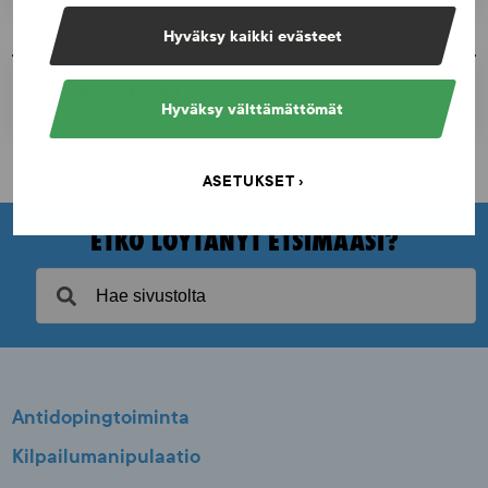
Hyväksy kaikki evästeet
TULOSTA SIVU
Hyväksy välttämättömät
ASETUKSET
ETKÖ LÖYTÄNYT ETSIMÄÄSI?
Antidopingtoiminta
Kilpailumanipulaatio