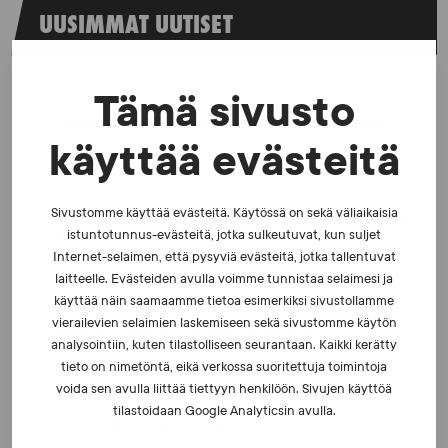
UUSIMMAT UUTISET
UUTISET - 5.8.2026
Tämä sivusto
Iljukov SUEKin lääketieteelliseksi asiantuntijaksi
käyttää evästeitä
UUTISET - 16.7.2026
Sivustomme käyttää evästeitä. Käytössä on sekä väliaikaisia
Dopingrikkomuspäätösten julkistaminen: kysymyksiä
ja vastauksia EUT:n ratkaisusta
istuntotunnus-evästeitä, jotka sulkeutuvat, kun suljet
Internet-selaimen, että pysyviä evästeitä, jotka tallentuvat
laitteelle. Evästeiden avulla voimme tunnistaa selaimesi ja
käyttää näin saamaamme tietoa esimerkiksi sivustollamme
UUTISET - 30.6.2026
vierailevien selaimien laskemiseen sekä sivustomme käytön
SUEKin sivuilla uusi blogisarja urheilun ja
analysointiin, kuten tilastolliseen seurantaan. Kaikki kerätty
väkivaltaisten alakulttuurien suhteesta
tieto on nimetöntä, eikä verkossa suoritettuja toimintoja
voida sen avulla liittää tiettyyn henkilöön. Sivujen käyttöä
tilastoidaan Google Analyticsin avulla.
KATSO AJANKOHTAISET