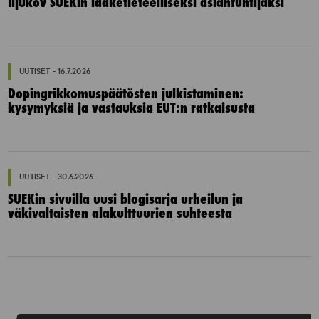
Iljukov SUEKin lääketieteelliseksi asiantuntijaksi
UUTISET - 16.7.2026
Dopingrikkomuspäätösten julkistaminen:
kysymyksiä ja vastauksia EUT:n ratkaisusta
UUTISET - 30.6.2026
SUEKin sivuilla uusi blogisarja urheilun ja
väkivaltaisten alakulttuurien suhteesta