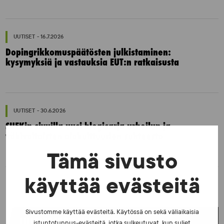
UUTISET - 16.7.2026
Dopingrikkomuspäätösten julkistaminen:
kysymyksiä ja vastauksia EUT:n ratkaisusta
UUTISET - 30.6.2026
SUEKin sivuilla uusi blogisarja urheilun ja
väkivaltaisten alakulttuurien suhteesta
Tämä sivusto
käyttää evästeitä
Sivustomme käyttää evästeitä. Käytössä on sekä väliaikaisia
UUSIMMAT UUTISET
istuntotunnus-evästeitä, jotka sulkeutuvat, kun suljet