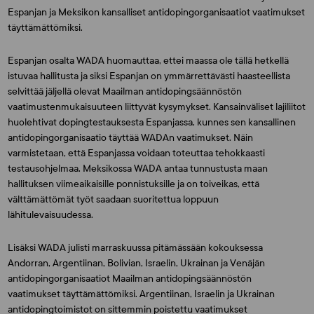
Espanjan ja Meksikon kansalliset antidopingorganisaatiot vaatimukset
täyttämättömiksi.
Espanjan osalta WADA huomauttaa, ettei maassa ole tällä hetkellä
istuvaa hallitusta ja siksi Espanjan on ymmärrettävästi haasteellista
selvittää jäljellä olevat Maailman antidopingsäännöstön
vaatimustenmukaisuuteen liittyvät kysymykset. Kansainväliset lajiliitot
huolehtivat dopingtestauksesta Espanjassa, kunnes sen kansallinen
antidopingorganisaatio täyttää WADAn vaatimukset. Näin
varmistetaan, että Espanjassa voidaan toteuttaa tehokkaasti
testausohjelmaa. Meksikossa WADA antaa tunnustusta maan
hallituksen viimeaikaisille ponnistuksille ja on toiveikas, että
välttämättömät työt saadaan suoritettua loppuun
lähitulevaisuudessa.
Lisäksi WADA julisti marraskuussa pitämässään kokouksessa
Andorran, Argentiinan, Bolivian, Israelin, Ukrainan ja Venäjän
antidopingorganisaatiot Maailman antidopingsäännöstön
vaatimukset täyttämättömiksi. Argentiinan, Israelin ja Ukrainan
antidopingtoimistot on sittemmin poistettu vaatimukset