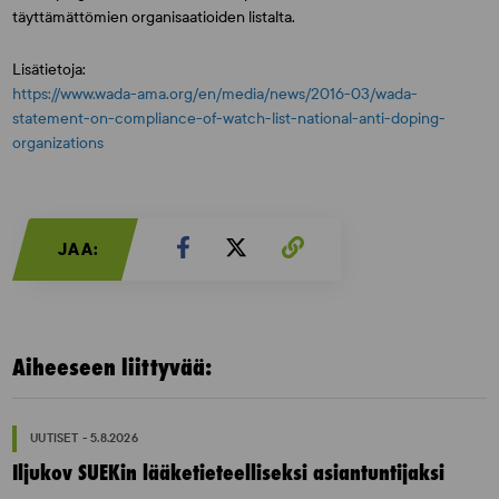
täyttämättömien organisaatioiden listalta.
Lisätietoja:
https://www.wada-ama.org/en/media/news/2016-03/wada-
statement-on-compliance-of-watch-list-national-anti-doping-
organizations
JAA:
Aiheeseen liittyvää:
UUTISET - 5.8.2026
Iljukov SUEKin lääketieteelliseksi asiantuntijaksi