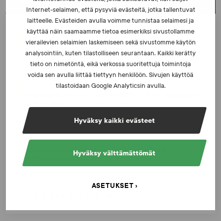
Internet-selaimen, että pysyviä evästeitä, jotka tallentuvat
laitteelle. Evästeiden avulla voimme tunnistaa selaimesi ja
käyttää näin saamaamme tietoa esimerkiksi sivustollamme
UUTISET - 5.8.2026
vierailevien selaimien laskemiseen sekä sivustomme käytön
Iljukov SUEKin lääketieteelliseksi asiantuntijaksi
analysointiin, kuten tilastolliseen seurantaan. Kaikki kerätty
tieto on nimetöntä, eikä verkossa suoritettuja toimintoja
voida sen avulla liittää tiettyyn henkilöön. Sivujen käyttöä
UUTISET - 16.7.2026
tilastoidaan Google Analyticsin avulla.
Dopingrikkomuspäätösten julkistaminen: kysymyksiä
ja vastauksia EUT:n ratkaisusta
Hyväksy kaikki evästeet
UUTISET - 30.6.2026
SUEKin sivuilla uusi blogisarja urheilun ja
Hyväksy välttämättömät
väkivaltaisten alakulttuurien suhteesta
ASETUKSET
KATSO AJANKOHTAISET