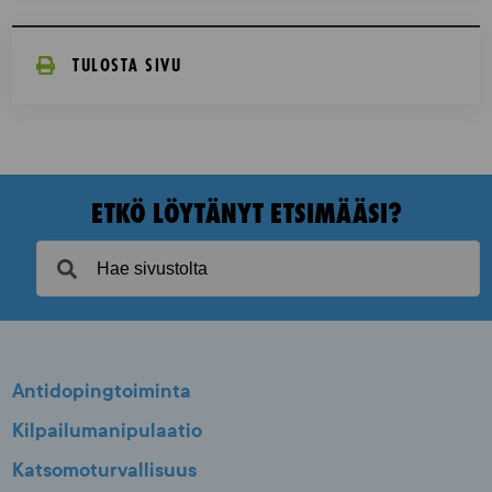
TULOSTA SIVU
ETKÖ LÖYTÄNYT ETSIMÄÄSI?
Antidopingtoiminta
Kilpailumanipulaatio
Katsomoturvallisuus