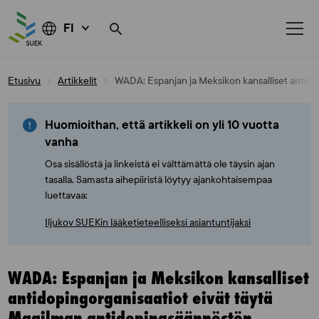
FI
Skip
Etusivu
Artikkelit
WADA: Espanjan ja Meksikon kansalliset antido
to
content
Huomioithan, että artikkeli on yli 10 vuotta
vanha
Osa sisällöstä ja linkeistä ei välttämättä ole täysin ajan
tasalla. Samasta aihepiiristä löytyy ajankohtaisempaa
luettavaa:
Iljukov SUEKin lääketieteelliseksi asiantuntijaksi
WADA: Espanjan ja Meksikon kansalliset
antidopingorganisaatiot eivät täytä
Maailman antidopingsäännöstön