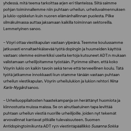
yhdessä, mitä teema tarkoittaa arjen eri tilanteissa. Siitä saimme
pohjan toiminnallemme niin puhtaan urheilun, urheiluvalmennuksen
ja lukio-opiskelun kuin nuoren elämänhallinnan puolesta. Pilke
silmäkulmassa auttaa jaksamaan kaikilla toiminnan sektoreilla,
Lemmetyinen sanoo.
– Vöyri ottaa viestikapulan vastaan ylpeänä. Teemme koulussamme
jatkuvasti ennaltaehkäisevää työtä dopingin ja huumeiden käyttöä
vastaan: olemme esimerkiksi useita kertoja kutsuneet ADT:n mukaan
valistamaan urheilijoitamme työstään. Pyrimme siihen, että koko
Vöyrin lukio on kaikin tavoin sekä terve että terveellinen koulu. Tätä
työtä jatkamme innokkaasti kun otamme tänään vastaan puhtaan
urheilun viestikapulan, Vöyrin urheilulukion ja lukion rehtori
Nina
Karls-Nygård
sanoo.
– Urheiluoppilaitosten haastekampanja on herättänyt huomiota ja
kiinnostusta muissa maissa. Se on ainutlaatuinen tapa levittää
puhtaan urheilun viestiä nuorille urheilijoille, joiden nyt tekemät
arvovalinnat kantavat pitkälle tulevaisuuteen, Suomen
Antidopingtoimikunta ADT ry:n viestintäpäällikkö
Susanna Sokka