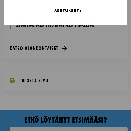
ASETUKSET
UUTISET - 30.6.2026
SUEKin sivuilla uusi blogisarja urheilun ja
väkivaltaisten alakulttuurien suhteesta
KATSO AJANKOHTAISET
TULOSTA SIVU
ETKÖ LÖYTÄNYT ETSIMÄÄSI?