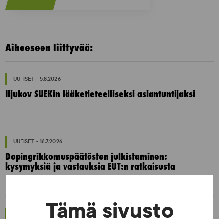
Aiheeseen liittyvää:
UUTISET - 5.8.2026
Iljukov SUEKin lääketieteelliseksi asiantuntijaksi
UUTISET - 16.7.2026
Dopingrikkomuspäätösten julkistaminen:
kysymyksiä ja vastauksia EUT:n ratkaisusta
Tämä sivusto
UUTISET - 30.6.2026