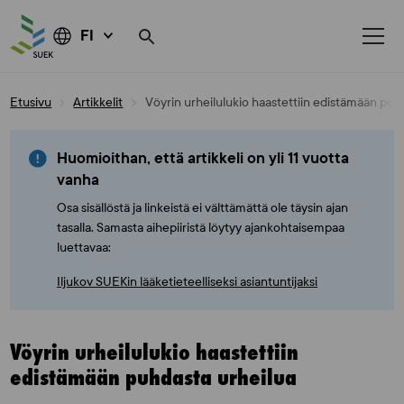
FI
Skip
Etusivu
Artikkelit
Vöyrin urheilulukio haastettiin edistämään puh
to
content
Huomioithan, että artikkeli on yli 11 vuotta
vanha
Osa sisällöstä ja linkeistä ei välttämättä ole täysin ajan
tasalla. Samasta aihepiiristä löytyy ajankohtaisempaa
luettavaa:
Iljukov SUEKin lääketieteelliseksi asiantuntijaksi
Vöyrin urheilulukio haastettiin
edistämään puhdasta urheilua