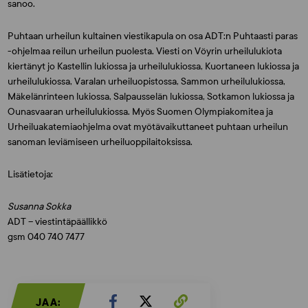
sanoo.
Puhtaan urheilun kultainen viestikapula on osa ADT:n Puhtaasti paras
-ohjelmaa reilun urheilun puolesta. Viesti on Vöyrin urheilulukiota
kiertänyt jo Kastellin lukiossa ja urheilulukiossa, Kuortaneen lukiossa ja
urheilulukiossa, Varalan urheiluopistossa, Sammon urheilulukiossa,
Mäkelänrinteen lukiossa, Salpausselän lukiossa, Sotkamon lukiossa ja
Ounasvaaran urheilulukiossa. Myös Suomen Olympiakomitea ja
Urheiluakatemiaohjelma ovat myötävaikuttaneet puhtaan urheilun
sanoman leviämiseen urheiluoppilaitoksissa.
Lisätietoja:
Susanna Sokka
ADT – viestintäpäällikkö
gsm 040 740 7477
JAA: