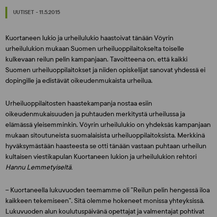
UUTISET - 11.5.2015
Kuortaneen lukio ja urheilulukio haastoivat tänään Vöyrin
urheilulukion mukaan Suomen urheiluoppilaitokselta toiselle
kulkevaan reilun pelin kampanjaan. Tavoitteena on, että kaikki
Suomen urheiluoppilaitokset ja niiden opiskelijat sanovat yhdessä ei
dopingille ja edistävät oikeudenmukaista urheilua.
Urheiluoppilaitosten haastekampanja nostaa esiin
oikeudenmukaisuuden ja puhtauden merkitystä urheilussa ja
elämässä yleisemminkin. Vöyrin urheilulukio on yhdeksäs kampanjaan
mukaan sitoutuneista suomalaisista urheiluoppilaitoksista. Merkkinä
hyväksymästään haasteesta se otti tänään vastaan puhtaan urheilun
kultaisen viestikapulan Kuortaneen lukion ja urheilulukion rehtori
Hannu Lemmetyiseltä.
– Kuortaneella lukuvuoden teemamme oli ”Reilun pelin hengessä iloa
kaikkeen tekemiseen”. Sitä olemme hokeneet monissa yhteyksissä.
Lukuvuoden alun koulutuspäivänä opettajat ja valmentajat pohtivat