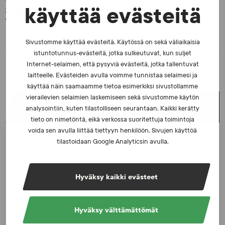
SUEKin sivuilla uusi blogisarja urheilun ja
käyttää evästeitä
väkivaltaisten alakulttuurien suhteesta
Sivustomme käyttää evästeitä. Käytössä on sekä väliaikaisia
istuntotunnus-evästeitä, jotka sulkeutuvat, kun suljet
Internet-selaimen, että pysyviä evästeitä, jotka tallentuvat
laitteelle. Evästeiden avulla voimme tunnistaa selaimesi ja
käyttää näin saamaamme tietoa esimerkiksi sivustollamme
vierailevien selaimien laskemiseen sekä sivustomme käytön
UUSIMMAT UUTISET
analysointiin, kuten tilastolliseen seurantaan. Kaikki kerätty
tieto on nimetöntä, eikä verkossa suoritettuja toimintoja
voida sen avulla liittää tiettyyn henkilöön. Sivujen käyttöä
tilastoidaan Google Analyticsin avulla.
UUTISET - 5.8.2026
Iljukov SUEKin lääketieteelliseksi asiantuntijaksi
Hyväksy kaikki evästeet
UUTISET - 16.7.2026
Dopingrikkomuspäätösten julkistaminen: kysymyksiä
Hyväksy välttämättömät
ja vastauksia EUT:n ratkaisusta