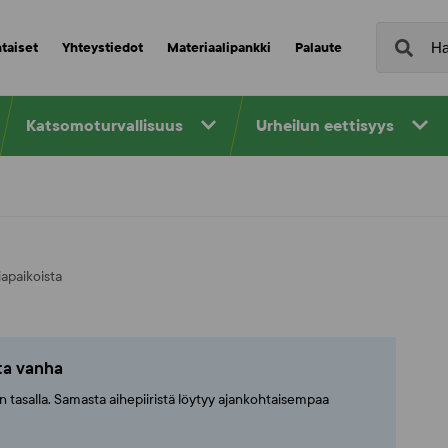
taiset
Yhteystiedot
Materiaalipankki
Palaute
Katsomoturvallisuus
Urheilun eettisyys
iapaikoista
tta vanha
ajan tasalla. Samasta aihepiiristä löytyy ajankohtaisempaa