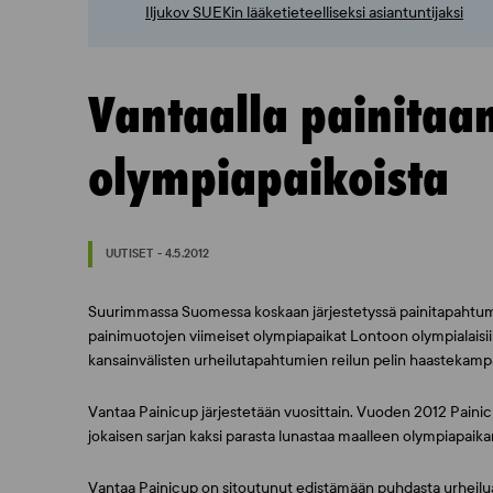
Iljukov SUEKin lääketieteelliseksi asiantuntijaksi
Vantaalla painitaa
olympiapaikoista
UUTISET - 4.5.2012
Suurimmassa Suomessa koskaan järjestetyssä painitapahtumas
painimuotojen viimeiset olympiapaikat Lontoon olympialais
kansainvälisten urheilutapahtumien reilun pelin haastekamp
Vantaa Painicup järjestetään vuosittain. Vuoden 2012 Painicup
jokaisen sarjan kaksi parasta lunastaa maalleen olympiapaika
Vantaa Painicup on sitoutunut edistämään puhdasta urheilua