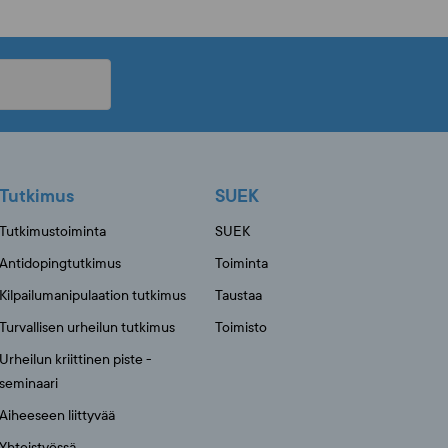
Tutkimus
SUEK
Tutkimustoiminta
SUEK
Antidopingtutkimus
Toiminta
Kilpailumanipulaation tutkimus
Taustaa
Turvallisen urheilun tutkimus
Toimisto
Urheilun kriittinen piste -
seminaari
Aiheeseen liittyvää
Yhteistyössä