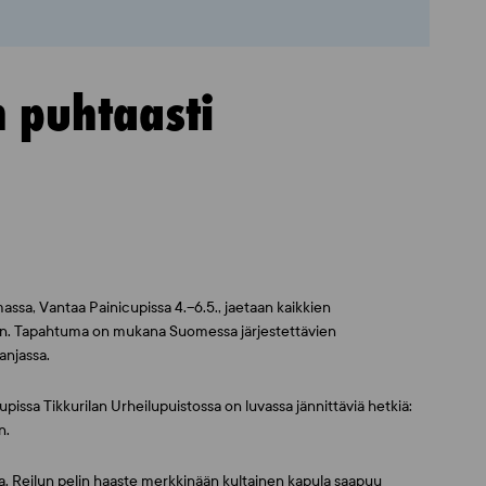
n puhtaasti
sa, Vantaa Painicupissa 4.–6.5., jaetaan kaikkien
iin. Tapahtuma on mukana Suomessa järjestettävien
anjassa.
issa Tikkurilan Urheilupuistossa on luvassa jännittäviä hetkiä:
n.
. Reilun pelin haaste merkkinään kultainen kapula saapuu