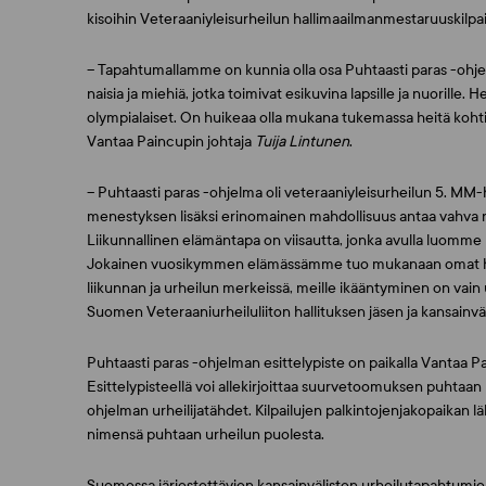
kisoihin Veteraaniyleisurheilun hallimaailmanmestaruuskilpailu
– Tapahtumallamme on kunnia olla osa Puhtaasti paras -ohjel
naisia ja miehiä, jotka toimivat esikuvina lapsille ja nuoril
olympialaiset. On huikeaa olla mukana tukemassa heitä kohti 
Vantaa Paincupin johtaja
Tuija Lintunen
.
– Puhtaasti paras -ohjelma oli veteraaniyleisurheilun 5. MM-ha
menestyksen lisäksi erinomainen mahdollisuus antaa vahva näy
Liikunnallinen elämäntapa on viisautta, jonka avulla luomme 
Jokainen vuosikymmen elämässämme tuo mukanaan omat h
liikunnan ja urheilun merkeissä, meille ikääntyminen on vain
Suomen Veteraaniurheiluliiton hallituksen jäsen ja kansain
Puhtaasti paras -ohjelman esittelypiste on paikalla Vantaa Pai
Esittelypisteellä voi allekirjoittaa suurvetoomuksen puhtaan 
ohjelman urheilijatähdet. Kilpailujen palkintojenjakopaikan lä
nimensä puhtaan urheilun puolesta.
Suomessa järjestettävien kansainvälisten urheilutapahtumie