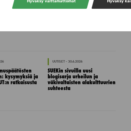
Hyväksy välttämättömät
Hyväksy kai
026
UUTISET - 30.6.2026
muspäätösten
SUEKin sivuilla uusi
n: kysymyksiä ja
blogisarja urheilun ja
UT:n ratkaisusta
väkivaltaisten alakulttuurien
suhteesta