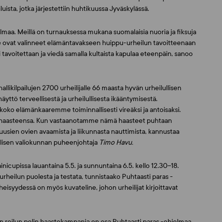
ista, jotka järjestettiin huhtikuussa Jyväskylässä.
maa. Meillä on turnauksessa mukana suomalaisia nuoria ja fiksuja
le. He ovat valinneet elämäntavakseen huippu-urheilun tavoitteenaan
tavoitettaan ja viedä samalla kultaista kapulaa eteenpäin, sanoo
llikilpailujen 2700 urheilijalle 66 maasta hyvän urheilullisen
ttö terveellisestä ja urheilullisesta ikääntymisestä.
koko elämänkaaremme toiminnallisesti vireäksi ja antoisaksi.
aasteensa. Kun vastaanotamme nämä haasteet puhtaan
 uusien ovien avaamista ja liikunnasta nauttimista, kannustaa
välisen valiokunnan puheenjohtaja
Timo Havu.
nicupissa lauantaina 5.5. ja sunnuntaina 6.5. kello 12.30–18.
urheilun puolesta ja testata, tunnistaako Puhtaasti paras -
heisyydessä on myös kuvateline, johon urheilijat kirjoittavat
n reilun pelin haastekampanja on osa Puhtaasti paras -ohjelmaa.