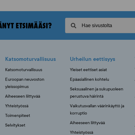
ÄNYT ETSIMÄÄSI?
Katsomoturvallisuus
Urheilun eettisyys
Katsomoturvallisuus
Yleiset eettiset asiat
Euroopan neuvoston
Epäasiallinen kohtelu
yleissopimus
Seksuaalinen ja sukupuoleen
Aiheeseen liittyvää
perustuva häirintä
Yhteistyössä
Vaikutusvallan väärinkäyttö ja
korruptio
Toimenpiteet
Aiheeseen liittyvää
Selvitykset
Yhteistyössä