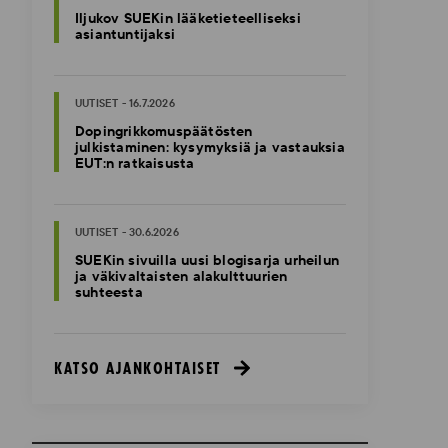
Iljukov SUEKin lääketieteelliseksi
asiantuntijaksi
UUTISET - 16.7.2026
Dopingrikkomuspäätösten
julkistaminen: kysymyksiä ja vastauksia
EUT:n ratkaisusta
UUTISET - 30.6.2026
SUEKin sivuilla uusi blogisarja urheilun
ja väkivaltaisten alakulttuurien
suhteesta
KATSO AJANKOHTAISET