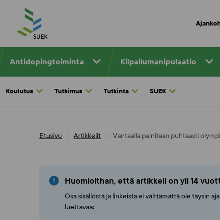
Skip
to
Ajankoh
content
Antidopingtoiminta
Kilpailumanipulaatio
Koulutus
Tutkimus
Tutkinta
SUEK
Etusivu
Artikkelit
Vantaalla painitaan puhtaasti olymp
Huomioithan, että artikkeli on yli 14 vuo
Osa sisällöstä ja linkeistä ei välttämättä ole täysin 
luettavaa: