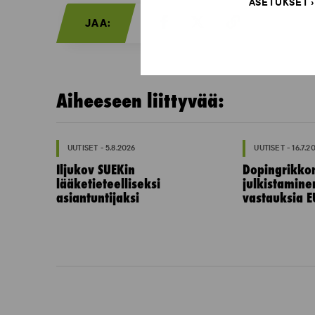
ASETUKSET
JAA:
Aiheeseen liittyvää:
UUTISET - 5.8.2026
UUTISET - 16.7.2
Iljukov SUEKin
Dopingrikko
lääketieteelliseksi
julkistamine
asiantuntijaksi
vastauksia E