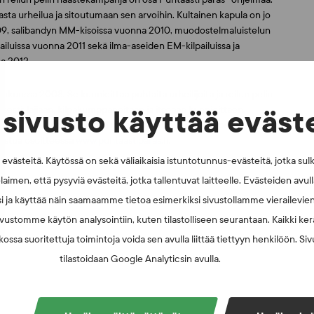
ta urheilua ja sitoutumaan sen arvoihin. Kultainen kapula on jo
09, salibandyn MM-kisoissa vuonna 2010, muodostelmaluistelun
luissa vuonna 2011 sekä ilma-aseiden EM-kilpailuissa ja
a 2012.
okuussa 2008. Se kunnioittaa puhtaita urheilijoita ja reilun pelin
tisesti: lajiaan, kilpakumppaneitaan ja itseään kunnioittaen.
sivusto käyttää eväst
t, urheilijan lähipiirin ja urheilijat mukaan reiluun peliin.
istua osoitteessa
www.puhtaastiparas.fi
.
västeitä. Käytössä on sekä väliaikaisia istuntotunnus-evästeitä, jotka sul
laimen, että pysyviä evästeitä, jotka tallentuvat laitteelle. Evästeiden avu
i ja käyttää näin saamaamme tietoa esimerkiksi sivustollamme vierailevie
vustomme käytön analysointiin, kuten tilastolliseen seurantaan. Kaikki kerä
ossa suoritettuja toimintoja voida sen avulla liittää tiettyyn henkilöön. Si
tilastoidaan Google Analyticsin avulla.