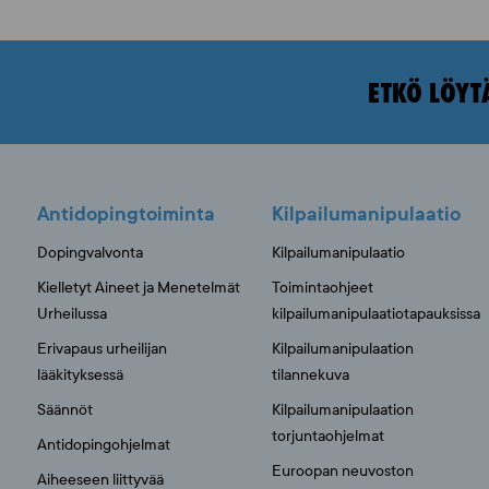
ETKÖ LÖYT
Antidopingtoiminta
Kilpailumanipulaatio
Dopingvalvonta
Kilpailumanipulaatio
Kielletyt Aineet ja Menetelmät
Toimintaohjeet
Urheilussa
kilpailumanipulaatiotapauksissa
Erivapaus urheilijan
Kilpailumanipulaation
lääkityksessä
tilannekuva
Säännöt
Kilpailumanipulaation
torjuntaohjelmat
Antidopingohjelmat
Euroopan neuvoston
Aiheeseen liittyvää