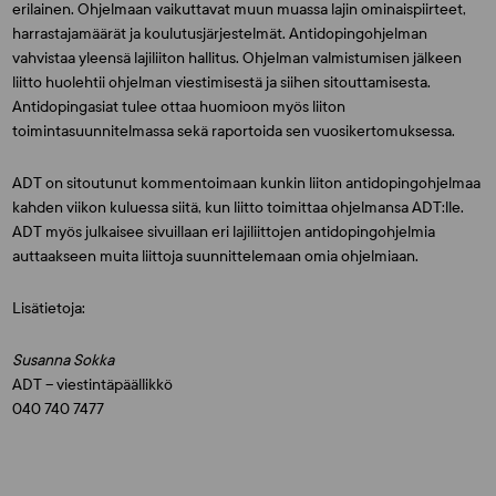
erilainen. Ohjelmaan vaikuttavat muun muassa lajin ominaispiirteet,
harrastajamäärät ja koulutusjärjestelmät. Antidopingohjelman
vahvistaa yleensä lajiliiton hallitus. Ohjelman valmistumisen jälkeen
liitto huolehtii ohjelman viestimisestä ja siihen sitouttamisesta.
Antidopingasiat tulee ottaa huomioon myös liiton
toimintasuunnitelmassa sekä raportoida sen vuosikertomuksessa.
ADT on sitoutunut kommentoimaan kunkin liiton antidopingohjelmaa
kahden viikon kuluessa siitä, kun liitto toimittaa ohjelmansa ADT:lle.
ADT myös julkaisee sivuillaan eri lajiliittojen antidopingohjelmia
auttaakseen muita liittoja suunnittelemaan omia ohjelmiaan.
Lisätietoja:
Susanna Sokka
ADT – viestintäpäällikkö
040 740 7477