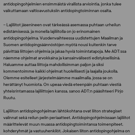
antidopingohjelmien ensimmäistä virallista arviointia, jonka tulee
vaikuttamaan valtioavustuksiin antidopingtoiminnan osalta.
– Lajiliitot jäsenineen ovat tärkeässä asemassa puhtaan urheilun
edistämisessä, ja monella lajiliitolla on jo erinomainen
antidopingohjelma. Vuodenvaihteessa uudistettujen Maailman ja
Suomen antidopingsäännöstöjen myötä nousi kuitenkin tarve
päivittää liittojen ohjelmia ja jakaa hyviä toimintatapoja. Me ADT:ssa
näemme ohjelmat arvokkaina ja kansainvälisesti edistyksellisinä.
Haluamme auttaa liittoja mahdollisimman paljon ja siksi
kommentoimme kaikki ohjelmat huolellisesti ja laajalla joukolla.
Olemme esitelleet järjestelmäämme maailmalla, jossa se on
herättänyt huomiota. On upeaa viedä eteenpäin puhtaan viestiä
yhteisrintamassa lajiliittojen kanssa, sanoo ADT:n pääsihteeri
Pirjo
Ruutu.
Lajiliiton antidopingohjelman lähtökohtana ovat liiton strategiset
valinnat sekä reilun pelin periaatteet. Antidopingohjelmissaan lajiliitot
määrittelevät muun muassa antidopingtoimintansa toimenpiteet,
kohderyhmät ja vastuuhenkilöt. Jokaisen liiton antidopingohjelma on