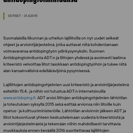
UUTISET - 21.4.2015
Suomalaisilla liikunnan ja urheilun lajiliitoilla on nyt uudet selkeät
ohjeet ja arviointijärjestelmä, jotka auttavat niitä kohdentamaan
voimavaransa antidopingtyön ydinkysymyksiin. Suomen
Antidopingtoimikunta ADT:n ja liittojen yhdessä ja avoimesti laatima
kriteeristö velvoittaa liitot tasokkaan antidopingtyöhön ja tukee niitä
alan kansainvälisinä edelläkävijöinä pysymisessä.
Lajiliittojen antidopingohjelmien uusi kriteeristö ja arviointijärjestelmä
esiteltiin 15.4., ja niihin voi tutustua ADT:n internetsivuilla
www.antidoping.fi.
ADT arvioi liittojen antidopingohjelmien lähtötilan
ja toteutuksen syksyllä 2015 sekä esittää arvionsa niin liitoille kuin
opetus- ja kulttuuriministeriölle. Lähtötilan arvioinnin jälkeen ADT ja
liitot kokoontuvat yhteen keskustelemaan uudesta kriteeristöstä ja
arviointijärjestelmästä ja tekemään niihin mahdollisesti tarvittavia
muokkauksia ennen keväällä 2016 suoritettavaa lajiliittojen