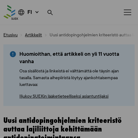
FI
Skip
Etusivu
Artikkelit
Uusi antidopingohjelmien kriteeristö auttaa laj
to
content
Huomioithan, että artikkeli on yli 11 vuotta
vanha
Osa sisällöstä ja linkeistä ei välttämättä ole täysin ajan
tasalla. Samasta aihepiiristä löytyy ajankohtaisempaa
luettavaa:
Iljukov SUEKin lääketieteelliseksi asiantuntijaksi
Uusi antidopingohjelmien kriteeristö
auttaa lajiliittoja kehittämään
antidopingtoimintaansa