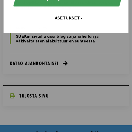
Dopingrikkomuspäätösten julkistaminen: kysymyksiä
ja vastauksia EUT:n ratkaisusta
ASETUKSET
UUTISET - 30.6.2026
SUEKin sivuilla uusi blogisarja urheilun ja
väkivaltaisten alakulttuurien suhteesta
KATSO AJANKOHTAISET
TULOSTA SIVU