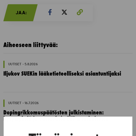
JAA:
Aiheeseen liittyvää:
UUTISET - 5.8.2026
Iljukov SUEKin lääketieteelliseksi asiantuntijaksi
UUTISET - 16.7.2026
Dopingrikkomuspäätösten julkistaminen:
kysymyksiä ja vastauksia EUT:n ratkaisusta