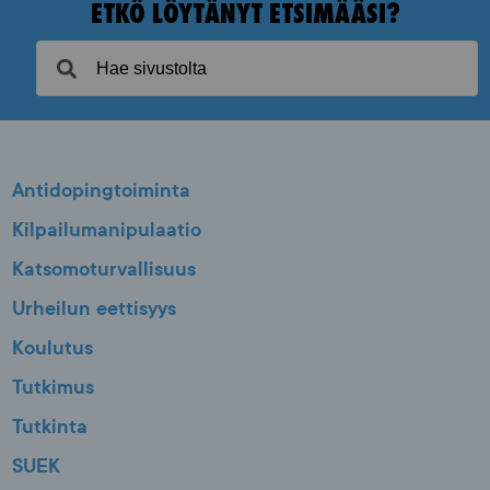
ETKÖ LÖYTÄNYT ETSIMÄÄSI?
Antidopingtoiminta
Kilpailumanipulaatio
Katsomoturvallisuus
Urheilun eettisyys
Koulutus
Tutkimus
Tutkinta
SUEK