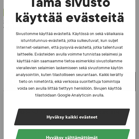
Tämä sivusto
UUTISET - 30.6.2026
käyttää evästeitä
SUEKin sivuilla uusi blogisarja urheilun ja
väkivaltaisten alakulttuurien suhteesta
Sivustomme käyttää evästeitä. Käytössä on sekä väliaikaisia
istuntotunnus-evästeitä, jotka sulkeutuvat, kun suljet
Internet-selaimen, että pysyviä evästeitä, jotka tallentuvat
laitteelle. Evästeiden avulla voimme tunnistaa selaimesi ja
käyttää näin saamaamme tietoa esimerkiksi sivustollamme
vierailevien selaimien laskemiseen sekä sivustomme käytön
analysointiin, kuten tilastolliseen seurantaan. Kaikki kerätty
UUSIMMAT UUTISET
tieto on nimetöntä, eikä verkossa suoritettuja toimintoja
voida sen avulla liittää tiettyyn henkilöön. Sivujen käyttöä
tilastoidaan Google Analyticsin avulla.
UUTISET - 5.8.2026
Iljukov SUEKin lääketieteelliseksi asiantuntijaksi
Hyväksy kaikki evästeet
UUTISET - 16.7.2026
Hyväksy välttämättömät