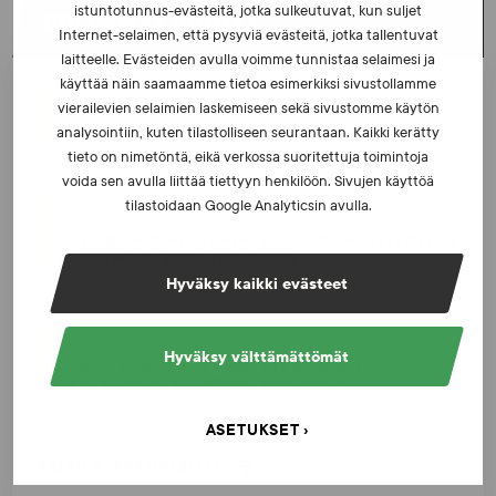
istuntotunnus-evästeitä, jotka sulkeutuvat, kun suljet
UUSIMMAT UUTISET
Internet-selaimen, että pysyviä evästeitä, jotka tallentuvat
laitteelle. Evästeiden avulla voimme tunnistaa selaimesi ja
käyttää näin saamaamme tietoa esimerkiksi sivustollamme
UUTISET - 5.8.2026
vierailevien selaimien laskemiseen sekä sivustomme käytön
Iljukov SUEKin lääketieteelliseksi asiantuntijaksi
analysointiin, kuten tilastolliseen seurantaan. Kaikki kerätty
tieto on nimetöntä, eikä verkossa suoritettuja toimintoja
voida sen avulla liittää tiettyyn henkilöön. Sivujen käyttöä
tilastoidaan Google Analyticsin avulla.
UUTISET - 16.7.2026
Dopingrikkomuspäätösten julkistaminen: kysymyksiä
ja vastauksia EUT:n ratkaisusta
Hyväksy kaikki evästeet
UUTISET - 30.6.2026
Hyväksy välttämättömät
SUEKin sivuilla uusi blogisarja urheilun ja
väkivaltaisten alakulttuurien suhteesta
ASETUKSET
KATSO AJANKOHTAISET