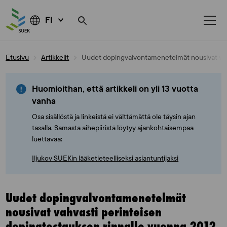
FI
Skip
Etusivu
Artikkelit
Uudet dopingvalvontamenetelmät nousivat vahv
to
content
Huomioithan, että artikkeli on yli 13 vuotta
vanha
Osa sisällöstä ja linkeistä ei välttämättä ole täysin ajan
tasalla. Samasta aihepiiristä löytyy ajankohtaisempaa
luettavaa:
Iljukov SUEKin lääketieteelliseksi asiantuntijaksi
Uudet dopingvalvontamenetelmät
nousivat vahvasti perinteisen
dopingtestauksen rinnalle vuonna 2012