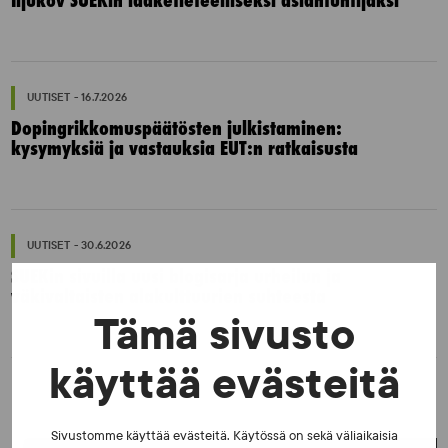
Iljukov SUEKin lääketieteelliseksi asiantuntijaksi
UUTISET - 16.7.2026
Dopingrikkomuspäätösten julkistaminen:
kysymyksiä ja vastauksia EUT:n ratkaisusta
UUTISET - 30.6.2026
SUEKin sivuilla uusi blogisarja urheilun ja
väkivaltaisten alakulttuurien suhteesta
Tämä sivusto
käyttää evästeitä
Sivustomme käyttää evästeitä. Käytössä on sekä väliaikaisia