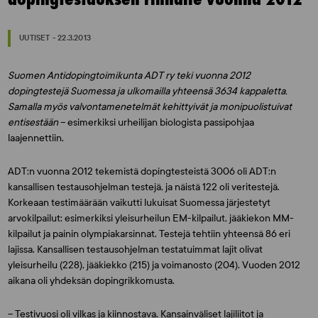
UUTISET - 22.3.2013
Suomen Antidopingtoimikunta ADT ry teki vuonna 2012
dopingtestejä Suomessa ja ulkomailla yhteensä 3634 kappaletta.
Samalla myös valvontamenetelmät kehittyivät ja monipuolistuivat
entisestään
– esimerkiksi urheilijan biologista passipohjaa
laajennettiin.
ADT:n vuonna 2012 tekemistä dopingtesteistä 3006 oli ADT:n
kansallisen testausohjelman testejä, ja näistä 122 oli veritestejä.
Korkeaan testimäärään vaikutti lukuisat Suomessa järjestetyt
arvokilpailut: esimerkiksi yleisurheilun EM-kilpailut, jääkiekon MM-
kilpailut ja painin olympiakarsinnat. Testejä tehtiin yhteensä 86 eri
lajissa. Kansallisen testausohjelman testatuimmat lajit olivat
yleisurheilu (228), jääkiekko (215) ja voimanosto (204). Vuoden 2012
aikana oli yhdeksän dopingrikkomusta.
– Testivuosi oli vilkas ja kiinnostava. Kansainväliset lajiliitot ja