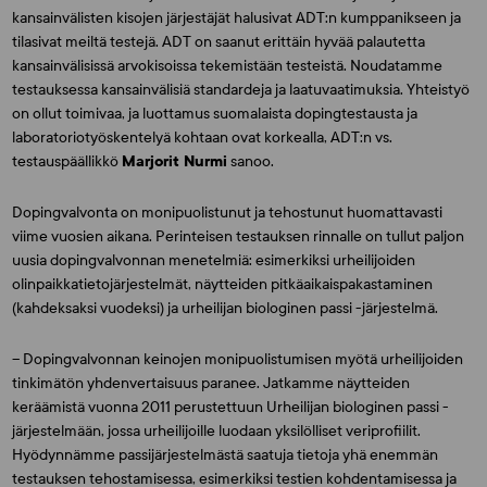
kansainvälisten kisojen järjestäjät halusivat ADT:n kumppanikseen ja
tilasivat meiltä testejä. ADT on saanut erittäin hyvää palautetta
kansainvälisissä arvokisoissa tekemistään testeistä. Noudatamme
testauksessa kansainvälisiä standardeja ja laatuvaatimuksia. Yhteistyö
on ollut toimivaa, ja luottamus suomalaista dopingtestausta ja
laboratoriotyöskentelyä kohtaan ovat korkealla, ADT:n vs.
testauspäällikkö
Marjorit Nurmi
sanoo.
Dopingvalvonta on monipuolistunut ja tehostunut huomattavasti
viime vuosien aikana. Perinteisen testauksen rinnalle on tullut paljon
uusia dopingvalvonnan menetelmiä: esimerkiksi urheilijoiden
olinpaikkatietojärjestelmät, näytteiden pitkäaikaispakastaminen
(kahdeksaksi vuodeksi) ja urheilijan biologinen passi -järjestelmä.
– Dopingvalvonnan keinojen monipuolistumisen myötä urheilijoiden
tinkimätön yhdenvertaisuus paranee. Jatkamme näytteiden
keräämistä vuonna 2011 perustettuun Urheilijan biologinen passi -
järjestelmään, jossa urheilijoille luodaan yksilölliset veriprofiilit.
Hyödynnämme passijärjestelmästä saatuja tietoja yhä enemmän
testauksen tehostamisessa, esimerkiksi testien kohdentamisessa ja