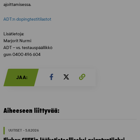
ajoittamisessa.
ADT:n dopingtestitilastot
Lisätietoja:
Marjorit Nurmi
ADT – vs. testauspäällikkö
gsm 0400 496 604
JAA:
Aiheeseen liittyvää:
UUTISET - 5.8.2026