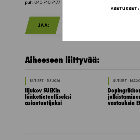
puh: 040 740 7477
ASETUKSET
JAA:
Aiheeseen liittyvää:
UUTISET - 5.8.2026
UUTISET - 16.7.2
Iljukov SUEKin
Dopingrikko
lääketieteelliseksi
julkistamine
asiantuntijaksi
vastauksia E