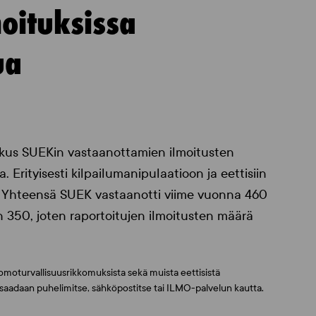
oituksissa
ua
us SUEKin vastaanottamien ilmoitusten
 Erityisesti kilpailumanipulaatioon ja eettisiin
vät. Yhteensä SUEK vastaanotti viime vuonna 460
n 350, joten raportoitujen ilmoitusten määrä
somoturvallisuusrikkomuksista sekä muista eettisistä
 saadaan puhelimitse, sähköpostitse tai ILMO-palvelun kautta.