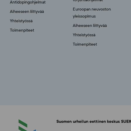
Antidopingohjelmat
Euroopan neuvoston
Aiheeseen liittyvää
yleissopimus
Yhteistyössä
Aiheeseen liittyvää
Toimenpiteet
Yhteistyössä
Toimenpiteet
Suomen urheilun eettinen keskus SUEK