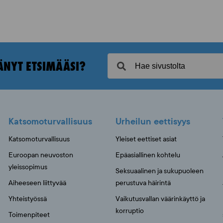
ÄNYT ETSIMÄÄSI?
Katsomoturvallisuus
Urheilun eettisyys
Katsomoturvallisuus
Yleiset eettiset asiat
Euroopan neuvoston
Epäasiallinen kohtelu
yleissopimus
Seksuaalinen ja sukupuoleen
Aiheeseen liittyvää
perustuva häirintä
Yhteistyössä
Vaikutusvallan väärinkäyttö ja
korruptio
Toimenpiteet