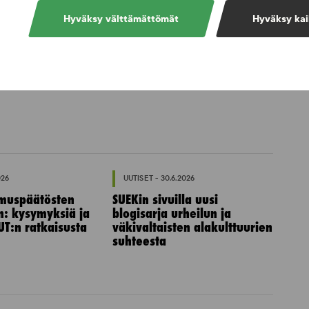
Hyväksy välttämättömät
Hyväksy kai
026
UUTISET - 30.6.2026
muspäätösten
SUEKin sivuilla uusi
n: kysymyksiä ja
blogisarja urheilun ja
UT:n ratkaisusta
väkivaltaisten alakulttuurien
suhteesta