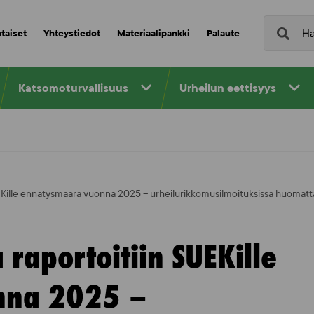
taiset
Yhteystiedot
Materiaalipankki
Palaute
Katsomoturvallisuus
Urheilun eettisyys
EKille ennätysmäärä vuonna 2025 – urheilurikkomusilmoituksissa huomat
raportoitiin SUEKille
nna 2025 –