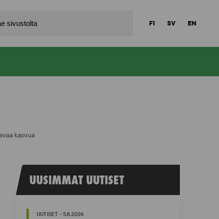
FI
SV
EN
tavaa kasvua
UUSIMMAT UUTISET
UUTISET - 5.8.2026