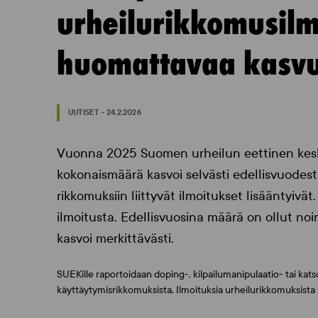
urheilurikkomusilm
huomattavaa kasv
UUTISET - 24.2.2026
Vuonna 2025 Suomen urheilun eettinen kesk
kokonaismäärä kasvoi selvästi edellisvuodesta.
rikkomuksiin liittyvät ilmoitukset lisääntyi
ilmoitusta. Edellisvuosina määrä on ollut noi
kasvoi merkittävästi.
SUEKille raportoidaan doping-, kilpailumanipulaatio- tai kat
käyttäytymisrikkomuksista. Ilmoituksia urheilurikkomuksista