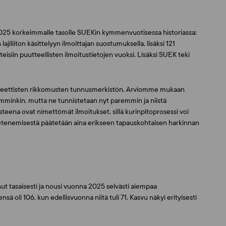
a 2025 korkeimmalle tasolle SUEKin kymmenvuotisessa historiassa:
 lajiliiton käsittelyyn ilmoittajan suostumuksella, lisäksi 121
iteisiin puutteellisten ilmoitustietojen vuoksi. Lisäksi SUEK teki
ien eettisten rikkomusten tunnusmerkistön. Arviomme mukaan
iemminkin, mutta ne tunnistetaan nyt paremmin ja niistä
eena ovat nimettömät ilmoitukset, sillä kurinpitoprosessi voi
a etenemisestä päätetään aina erikseen tapauskohtaisen harkinnan
nut tasaisesti ja nousi vuonna 2025 selvästi aiempaa
sä oli 106, kun edellisvuonna niitä tuli 71. Kasvu näkyi erityisesti