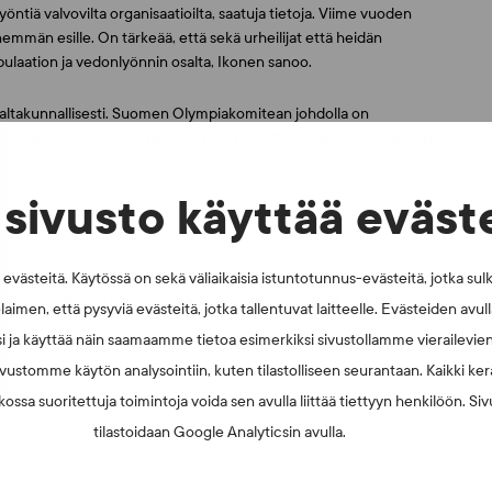
öntiä valvovilta organisaatioilta, saatuja tietoja. Viime vuoden
män esille. On tärkeää, että sekä urheilijat että heidän
pulaation ja vedonlyönnin osalta, Ikonen sanoo.
valtakunnallisesti. Suomen Olympiakomitean johdolla on
säännöstöt yhtenevät ja rikkomukset käsiteltäisiin yhdenmukaisesti
sivusto käyttää eväst
ukset
elu on ollut maltillista. Vuonna 2025 raportoitiin 77 epäilyä, kun
västeitä. Käytössä on sekä väliaikaisia istuntotunnus-evästeitä, jotka sul
uteen liittyviä ilmoituksia tehtiin 17, vuonna 2024 niitä oli
laimen, että pysyviä evästeitä, jotka tallentuvat laitteelle. Evästeiden avu
i ja käyttää näin saamaamme tietoa esimerkiksi sivustollamme vierailevie
vustomme käytön analysointiin, kuten tilastolliseen seurantaan. Kaikki kerä
ossa suoritettuja toimintoja voida sen avulla liittää tiettyyn henkilöön. Si
tilastoidaan Google Analyticsin avulla.