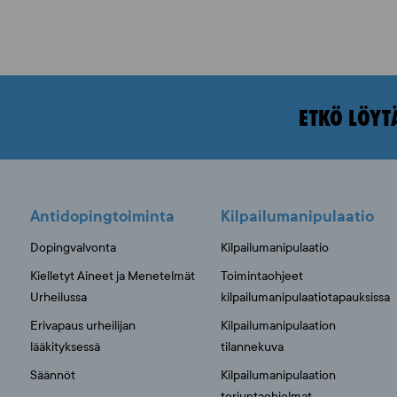
ETKÖ LÖYT
Antidopingtoiminta
Kilpailumanipulaatio
Dopingvalvonta
Kilpailumanipulaatio
Kielletyt Aineet ja Menetelmät
Toimintaohjeet
Urheilussa
kilpailumanipulaatiotapauksissa
Erivapaus urheilijan
Kilpailumanipulaation
lääkityksessä
tilannekuva
Säännöt
Kilpailumanipulaation
torjuntaohjelmat