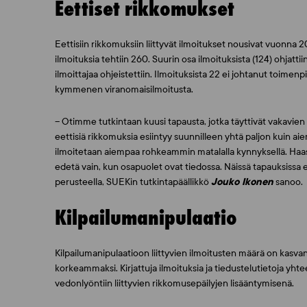
Eettiset rikkomukset
Eettisiin rikkomuksiin liittyvät ilmoitukset nousivat vuonn
ilmoituksia tehtiin 260. Suurin osa ilmoituksista (124) ohjattiin
ilmoittajaa ohjeistettiin. Ilmoituksista 22 ei johtanut toimenp
kymmenen viranomaisilmoitusta.
– Otimme tutkintaan kuusi tapausta, jotka täyttivät vakav
eettisiä rikkomuksia esiintyy suunnilleen yhtä paljon kuin a
ilmoitetaan aiempaa rohkeammin matalalla kynnyksellä. Haast
edetä vain, kun osapuolet ovat tiedossa. Näissä tapauksiss
perusteella, SUEKin tutkintapäällikkö
Jouko Ikonen
sanoo.
Kilpailumanipulaatio
Kilpailumanipulaatioon liittyvien ilmoitusten määrä on kasva
korkeammaksi. Kirjattuja ilmoituksia ja tiedustelutietoja yhteen
vedonlyöntiin liittyvien rikkomusepäilyjen lisääntymisenä.