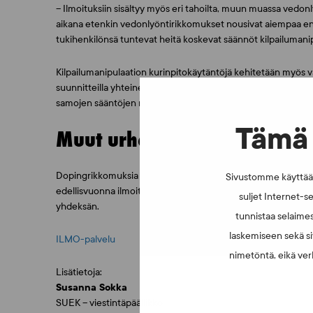
– Ilmoituksiin sisältyy myös eri tahoilta, muun muassa vedonly
aikana etenkin vedonlyöntirikkomukset nousivat aiempaa enem
tukihenkilönsä tuntevat heitä koskevat säännöt kilpailumani
Kilpailumanipulaation kurinpitokäytäntöjä kehitetään myös 
suunnitteilla yhteinen kurinpitoelin, jonka myötä eri lajien 
samojen sääntöjen mukaan.
Tämä 
Muut urheilurikkomusilmoit
Dopingrikkomuksia koskevissa ilmoituksissa vuosittainen vaiht
Sivustomme käyttää e
edellisvuonna ilmoituksia vastaanotettiin 69. Katsomoturvallisu
suljet Internet-se
yhdeksän.
tunnistaa selaimes
laskemiseen sekä si
ILMO-palvelu
nimetöntä, eikä verk
Lisätietoja:
Susanna Sokka
SUEK – viestintäpäällikkö