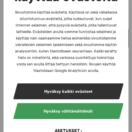
Sivustomme käyttää evästeitä. Käytössä on sekä väliaikaisia
istuntotunnus-evästeitä, jotka sulkeutuvat, kun suljet
Internet-selaimen, että pysyviä evästeitä, jotka tallentuvat
laitteelle. Evästeiden avulla voimme tunnistaa selaimesi ja
UUSIMMAT UUTISET
käyttää näin saamaamme tietoa esimerkiksi sivustollamme
vierailevien selaimien laskemiseen sekä sivustomme käytön
analysointiin, kuten tilastolliseen seurantaan. Kaikki kerätty
tieto on nimetöntä, eikä verkossa suoritettuja toimintoja
UUTISET - 5.8.2026
voida sen avulla liittää tiettyyn henkilöön. Sivujen käyttöä
Iljukov SUEKin lääketieteelliseksi asiantuntijaksi
tilastoidaan Google Analyticsin avulla.
UUTISET - 16.7.2026
Hyväksy kaikki evästeet
Dopingrikkomuspäätösten julkistaminen: kysymyksiä
ja vastauksia EUT:n ratkaisusta
Hyväksy välttämättömät
UUTISET - 30.6.2026
SUEKin sivuilla uusi blogisarja urheilun ja
ASETUKSET