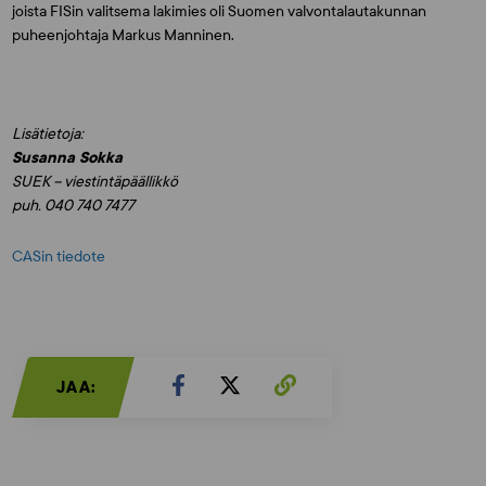
joista FISin valitsema lakimies oli Suomen valvontalautakunnan
puheenjohtaja
Markus Manninen
.
Lisätietoja:
Susanna Sokka
SUEK – viestintäpäällikkö
puh. 040 740 7477
CASin tiedote
JAA: