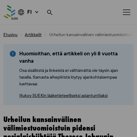
FI
Skip
Etusivu
Artikkelit
Urheilun kansainvälinen välimiestuomioistuin pi
to
content
Huomioithan, että artikkeli on yli 8 vuotta
vanha
Osa sisällöstä ja linkeistä ei välttämättä ole täysin ajan
tasalla. Samasta aihepiiristä löytyy ajankohtaisempaa
luettavaa:
Iljukov SUEKin lääketieteelliseksi asiantuntijaksi
Urheilun kansainvälinen
välimiestuomioistuin pidensi
norjalaishiihtäjä Therese Johaugin