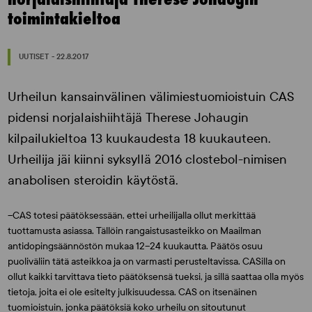
toimintakieltoa
UUTISET - 22.8.2017
Urheilun kansainvälinen välimiestuomioistuin CAS
pidensi norjalaishiihtäjä Therese Johaugin
kilpailukieltoa 13 kuukaudesta 18 kuukauteen.
Urheilija jäi kiinni syksyllä 2016 clostebol-nimisen
anabolisen steroidin käytöstä.
–CAS totesi päätöksessään, ettei urheilijalla ollut merkittää
tuottamusta asiassa. Tällöin rangaistusasteikko on Maailman
antidopingsäännöstön mukaa 12–24 kuukautta. Päätös osuu
puoliväliin tätä asteikkoa ja on varmasti perusteltavissa. CASilla on
ollut kaikki tarvittava tieto päätöksensä tueksi, ja sillä saattaa olla myös
tietoja, joita ei ole esitelty julkisuudessa. CAS on itsenäinen
tuomioistuin, jonka päätöksiä koko urheilu on sitoutunut