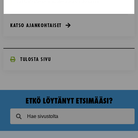
väkivaltaisten alakulttuurien suhteesta
KATSO AJANKOHTAISET
TULOSTA SIVU
ETKÖ LÖYTÄNYT ETSIMÄÄSI?