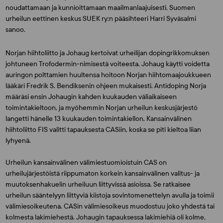
noudattamaan ja kunnioittamaan maailmanlaajuisesti, Suomen
urheilun eettinen keskus SUEK ry:n pääsihteeri
Harri Syväsalmi
sanoo.
Norjan hiihtoliitto ja Johaug kertoivat urheilijan dopingrikkomuksen
johtuneen Trofodermin-nimisestä voiteesta. Johaug käytti voidetta
auringon polttamien huultensa hoitoon Norjan hiihtomaajoukkueen
lääkäri
Fredrik S. Bendiksenin
ohjeen mukaisesti. Antidoping Norja
määräsi ensin Johaugin kahden kuukauden väliaikaiseen
toimintakieltoon, ja myöhemmin Norjan urheilun keskusjärjestö
langetti hänelle 13 kuukauden toimintakiellon. Kansainvälinen
hiihtoliitto FIS valitti tapauksesta CASiin, koska se piti kieltoa liian
lyhyenä.
Urheilun kansainvälinen välimiestuomioistuin CAS on
urheilujärjestöistä riippumaton korkein kansainvälinen valitus- ja
muutoksenhakuelin urheiluun liittyvissä asioissa. Se ratkaisee
urheilun sääntelyyn liittyviä kiistoja sovintomenettelyn avulla ja toimii
välimiesoikeutena. CASin välimiesoikeus muodostuu joko yhdestä tai
kolmesta lakimiehestä. Johaugin tapauksessa lakimiehiä oli kolme,