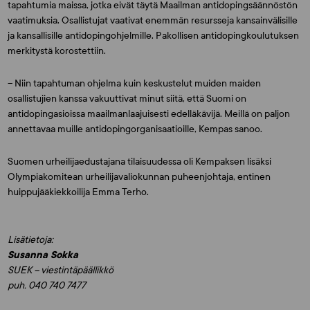
tapahtumia maissa, jotka eivät täytä Maailman antidopingsäännöstön
vaatimuksia. Osallistujat vaativat enemmän resursseja kansainvälisille
ja kansallisille antidopingohjelmille. Pakollisen antidopingkoulutuksen
merkitystä korostettiin.
– Niin tapahtuman ohjelma kuin keskustelut muiden maiden
osallistujien kanssa vakuuttivat minut siitä, että Suomi on
antidopingasioissa maailmanlaajuisesti edelläkävijä. Meillä on paljon
annettavaa muille antidopingorganisaatioille, Kempas sanoo.
Suomen urheilijaedustajana tilaisuudessa oli Kempaksen lisäksi
Olympiakomitean urheilijavaliokunnan puheenjohtaja, entinen
huippujääkiekkoilija
Emma Terho
.
Lisätietoja:
Susanna Sokka
SUEK – viestintäpäällikkö
puh. 040 740 7477