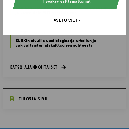
UUTISET - 16.7.2026
Hyväksy välttämättömät
Dopingrikkomuspäätösten julkistaminen: kysymyksiä
ja vastauksia EUT:n ratkaisusta
ASETUKSET
UUTISET - 30.6.2026
SUEKin sivuilla uusi blogisarja urheilun ja
väkivaltaisten alakulttuurien suhteesta
KATSO AJANKOHTAISET
TULOSTA SIVU