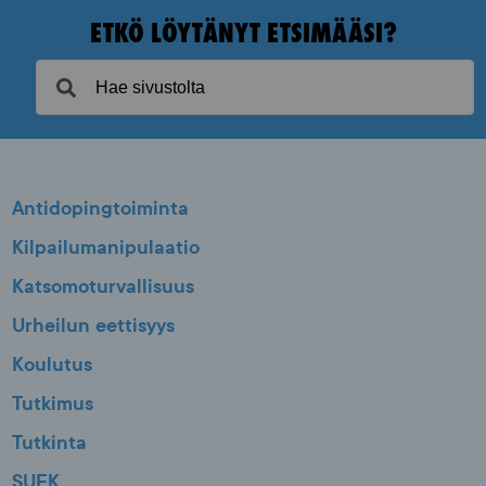
ETKÖ LÖYTÄNYT ETSIMÄÄSI?
Antidopingtoiminta
Kilpailumanipulaatio
Katsomoturvallisuus
Urheilun eettisyys
Koulutus
Tutkimus
Tutkinta
SUEK