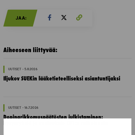
JAA:
Aiheeseen liittyvää:
UUTISET - 5.8.2026
Iljukov SUEKin lääketieteelliseksi asiantuntijaksi
UUTISET - 16.7.2026
Dopingrikkomuspäätösten julkistaminen:
kysymyksiä ja vastauksia EUT:n ratkaisusta