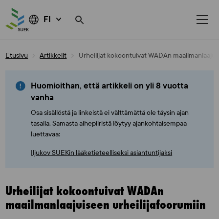
FI
Skip
Etusivu
Artikkelit
Urheilijat kokoontuivat WADAn maailmanlaajuis
to
content
Huomioithan, että artikkeli on yli 8 vuotta
vanha
Osa sisällöstä ja linkeistä ei välttämättä ole täysin ajan
tasalla. Samasta aihepiiristä löytyy ajankohtaisempaa
luettavaa:
Iljukov SUEKin lääketieteelliseksi asiantuntijaksi
Urheilijat kokoontuivat WADAn
maailmanlaajuiseen urheilijafoorumiin