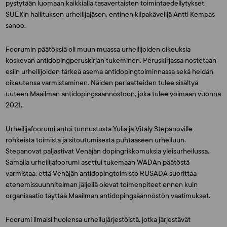
pystytään luomaan kaikkialla tasavertaisten toimintaedellytykset,
SUEKin hallituksen urheilijajäsen, entinen kilpakävelijä
Antti Kempas
sanoo.
Foorumin päätöksiä oli muun muassa urheilijoiden oikeuksia
koskevan antidopingperuskirjan tukeminen. Peruskirjassa nostetaan
esiin urheilijoiden tärkeä asema antidopingtoiminnassa sekä heidän
oikeutensa varmistaminen. Näiden periaatteiden tulee sisältyä
uuteen Maailman antidopingsäännöstöön, joka tulee voimaan vuonna
2021.
Urheilijafoorumi antoi tunnustusta
Yulia
ja
Vitaly Stepanoville
rohkeista toimista ja sitoutumisesta puhtaaseen urheiluun.
Stepanovat paljastivat Venäjän dopingrikkomuksia yleisurheilussa.
Samalla urheilijafoorumi asettui tukemaan WADAn päätöstä
varmistaa, että Venäjän antidopingtoimisto RUSADA suorittaa
etenemissuunnitelman jäljellä olevat toimenpiteet ennen kuin
organisaatio täyttää Maailman antidopingsäännöstön vaatimukset.
Foorumi ilmaisi huolensa urheilujärjestöistä, jotka järjestävät