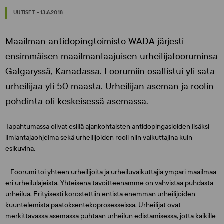
UUTISET - 13.6.2018
Maailman antidopingtoimisto WADA järjesti
ensimmäisen maailmanlaajuisen urheilijafooruminsa
Galgaryssä, Kanadassa. Foorumiin osallistui yli sata
urheilijaa yli 50 maasta. Urheilijan aseman ja roolin
pohdinta oli keskeisessä asemassa.
Tapahtumassa olivat esillä ajankohtaisten antidopingasioiden lisäksi
ilmiantajaohjelma sekä urheilijoiden rooli niin vaikuttajina kuin
esikuvina.
– Foorumi toi yhteen urheilijoita ja urheiluvaikuttajia ympäri maailmaa
eri urheilulajeista. Yhteisenä tavoitteenamme on vahvistaa puhdasta
urheilua. Erityisesti korostettiin entistä enemmän urheilijoiden
kuuntelemista päätöksentekoprosesseissa. Urheilijat ovat
merkittävässä asemassa puhtaan urheilun edistämisessä, jotta kaikille