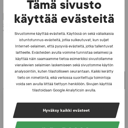
Tämä sivusto
käyttää evästeitä
UUTISET - 30.6.2026
SUEKin sivuilla uusi blogisarja urheilun ja
väkivaltaisten alakulttuurien suhteesta
Sivustomme käyttää evästeitä. Käytössä on sekä väliaikaisia
istuntotunnus-evästeitä, jotka sulkeutuvat, kun suljet
Internet-selaimen, että pysyviä evästeitä, jotka tallentuvat
laitteelle. Evästeiden avulla voimme tunnistaa selaimesi ja
käyttää näin saamaamme tietoa esimerkiksi sivustollamme
vierailevien selaimien laskemiseen sekä sivustomme käytön
analysointiin, kuten tilastolliseen seurantaan. Kaikki kerätty
tieto on nimetöntä, eikä verkossa suoritettuja toimintoja
UUSIMMAT UUTISET
voida sen avulla liittää tiettyyn henkilöön. Sivujen käyttöä
tilastoidaan Google Analyticsin avulla.
UUTISET - 5.8.2026
Iljukov SUEKin lääketieteelliseksi asiantuntijaksi
Hyväksy kaikki evästeet