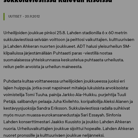
UUTISET - 20.9.2012
Urheilijoiden joukkue pinkoi 25.8. Lahden stadionilla 6 x 60 metrin
sukkulaviestissä selvään voittoon ja peittosi vaikuttajien, kulttuuriväen
ja Lahden Ahkeran nuorten joukkueet. ADT halusi yleisurheilun SM-
kilpailuissa järjestämällään Puhtaasti paras -viestillä nostaa
suomalaisessa yhteiskunnassa keskustelua puhtaasta urheilusta,
reilun pelin arvoista ja urheilun maineesta.
Puhdasta kultaa voittaneessa urheilijoiden joukkueessa juoksi eri
lajien huippuja, jotka ovat napsineet mitaleja lukuisista arvokisoista:
voimistelija Tomi Tuuha, painija Jarkko Ala-Huikku, purjehtija Tuuli
Petäjä, salibandyn pelaaja Juha Kivilehto, koripalloilija Aleksi Alanen ja
kestävyysjuoksija Sandra Eriksson. Sukkulaviestissä radalla suihkivat
myös muun muassa eurokansanedustaja Sari Essayah, Sinfonia
Lahden konserttimestari Jaakko Kuusisto ja joukko Lahden Ahkeran
nuoria. Urheiluvaikuttajien joukkue sijoittui hopealle, Lahden Ahkeran
nuoret pronssille ja kulttuuriväen joukkue neljänneksi.