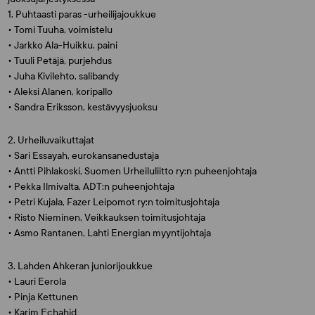
1. Puhtaasti paras -urheilijajoukkue
• Tomi Tuuha, voimistelu
• Jarkko Ala-Huikku, paini
• Tuuli Petäjä, purjehdus
• Juha Kivilehto, salibandy
• Aleksi Alanen, koripallo
• Sandra Eriksson, kestävyysjuoksu
2. Urheiluvaikuttajat
• Sari Essayah, eurokansanedustaja
• Antti Pihlakoski, Suomen Urheiluliitto ry:n puheenjohtaja
• Pekka Ilmivalta, ADT:n puheenjohtaja
• Petri Kujala, Fazer Leipomot ry:n toimitusjohtaja
• Risto Nieminen, Veikkauksen toimitusjohtaja
• Asmo Rantanen, Lahti Energian myyntijohtaja
3. Lahden Ahkeran juniorijoukkue
• Lauri Eerola
• Pinja Kettunen
• Karim Echahid