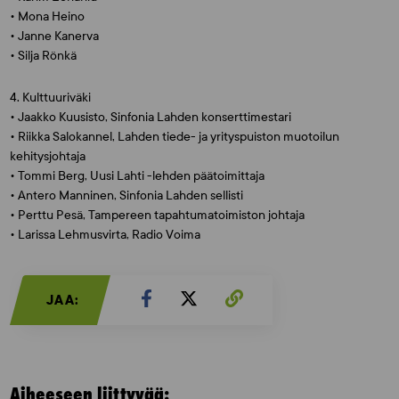
• Mona Heino
• Janne Kanerva
• Silja Rönkä
4. Kulttuuriväki
• Jaakko Kuusisto, Sinfonia Lahden konserttimestari
• Riikka Salokannel, Lahden tiede- ja yrityspuiston muotoilun
kehitysjohtaja
• Tommi Berg, Uusi Lahti -lehden päätoimittaja
• Antero Manninen, Sinfonia Lahden sellisti
• Perttu Pesä, Tampereen tapahtumatoimiston johtaja
• Larissa Lehmusvirta, Radio Voima
JAA:
Aiheeseen liittyvää: