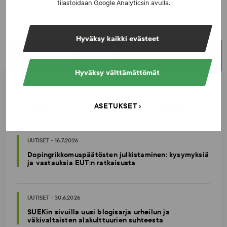
tilastoidaan Google Analyticsin avulla.
Hyväksy kaikki evästeet
UUSIMMAT UUTISET
Hyväksy välttämättömät
UUTISET - 5.8.2026
Iljukov SUEKin lääketieteelliseksi asiantuntijaksi
ASETUKSET
UUTISET - 16.7.2026
Dopingrikkomuspäätösten julkistaminen: kysymyksiä
ja vastauksia EUT:n ratkaisusta
UUTISET - 30.6.2026
SUEKin sivuilla uusi blogisarja urheilun ja
väkivaltaisten alakulttuurien suhteesta