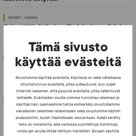
UUTISET - 5.8.2026
Iljukov SUEKin lääketieteelliseksi asiantuntijaksi
Tämä sivusto
UUTISET - 16.7.2026
käyttää evästeitä
Dopingrikkomuspäätösten julkistaminen:
kysymyksiä ja vastauksia EUT:n ratkaisusta
Sivustomme käyttää evästeitä. Käytössä on sekä väliaikaisia
istuntotunnus-evästeitä, jotka sulkeutuvat, kun suljet
Internet-selaimen, että pysyviä evästeitä, jotka tallentuvat
laitteelle. Evästeiden avulla voimme tunnistaa selaimesi ja
UUTISET - 30.6.2026
käyttää näin saamaamme tietoa esimerkiksi sivustollamme
SUEKin sivuilla uusi blogisarja urheilun ja
vierailevien selaimien laskemiseen sekä sivustomme käytön
väkivaltaisten alakulttuurien suhteesta
analysointiin, kuten tilastolliseen seurantaan. Kaikki kerätty
tieto on nimetöntä, eikä verkossa suoritettuja toimintoja
voida sen avulla liittää tiettyyn henkilöön. Sivujen käyttöä