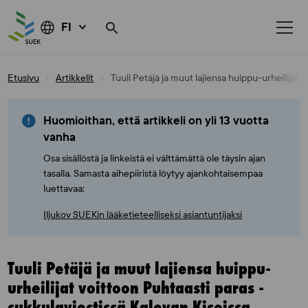
FI
Skip
Etusivu
Artikkelit
Tuuli Petäjä ja muut lajiensa huippu-urheilijat 
to
content
Huomioithan, että artikkeli on yli 13 vuotta
vanha
Osa sisällöstä ja linkeistä ei välttämättä ole täysin ajan
tasalla. Samasta aihepiiristä löytyy ajankohtaisempaa
luettavaa:
Iljukov SUEKin lääketieteelliseksi asiantuntijaksi
Tuuli Petäjä ja muut lajiensa huippu-
urheilijat voittoon Puhtaasti paras -
sukkulaviestissä Kalevan Kisoissa