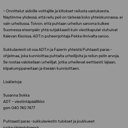
– Onnittelut aidoille voittajille ja kiitokset reilusta vastuksesta.
Näytimme yhdessä, että reilu peli on tärkeää koko yhteiskunnassa, ei
vain urheilussa. Toivon, että puhtaan urheilun sanoma kulkee
Suomessa eteenpäin yhtä sutjakkaasti kuin viestikapulat viuhuivat
Kalevan Kisoissa, ADT:n puheenjohtaja Pekka Ilmivalta sanoo.
Sukkulaviesti oli osa ADT:n ja Fazerin yhteistä Puhtaasti paras -
ohjelmaa, joka kunnioittaa puhtaita urheilijoita ja reilun pelin arvoja.
Se nostaa valokeilaan urheilijat, jotka urheilevat eettisesti: lajiaan,
kilpakumppaneitaan ja itseään kunnioittaen.
Lisätietoja:
Susanna Sokka
ADT – viestintäpäällikkö
gsm 040 740 7477
Puhtaasti paras -sukkulaviestin tulokset ja joukkueet
juoksujärjestyksessä