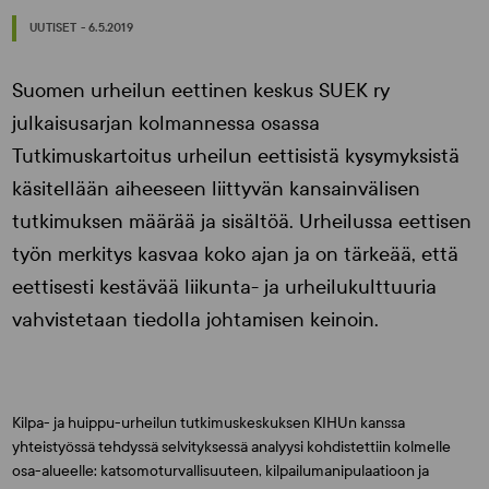
UUTISET - 6.5.2019
Suomen urheilun eettinen keskus SUEK ry
julkaisusarjan kolmannessa osassa
Tutkimuskartoitus urheilun eettisistä kysymyksistä
käsitellään aiheeseen liittyvän kansainvälisen
tutkimuksen määrää ja sisältöä. Urheilussa eettisen
työn merkitys kasvaa koko ajan ja on tärkeää, että
eettisesti kestävää liikunta- ja urheilukulttuuria
vahvistetaan tiedolla johtamisen keinoin.
Kilpa- ja huippu-urheilun tutkimuskeskuksen KIHUn kanssa
yhteistyössä tehdyssä selvityksessä analyysi kohdistettiin kolmelle
osa-alueelle: katsomoturvallisuuteen, kilpailumanipulaatioon ja