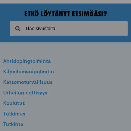
ETKÖ LÖYTÄNYT ETSIMÄÄSI?
Antidopingtoiminta
Kilpailumanipulaatio
Katsomoturvallisuus
Urheilun eettisyys
Koulutus
Tutkimus
Tutkinta