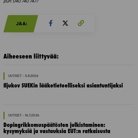
puh: 040 740 7477
JAA:
Aiheeseen liittyvää:
UUTISET - 5.8.2026
Iljukov SUEKin lääketieteelliseksi asiantuntijaksi
UUTISET - 16.7.2026
Dopingrikkomuspäätösten julkistaminen:
kysymyksiä ja vastauksia EUT:n ratkaisusta