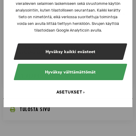
vierailevien selaimien laskemiseen sekä sivustomme käytön
UUTISET - 16.7.2026
analysointiin, kuten tilastolliseen seurantaan. Kaikki kerätty
Dopingrikkomuspäätösten julkistaminen: kysymyksiä
tieto on nimetöntä, eikä verkossa suoritettuja toimintoja
ja vastauksia EUT:n ratkaisusta
voida sen avulla liittää tiettyyn henkilöön. Sivujen käyttöä
tilastoidaan Google Analyticsin avulla.
UUTISET - 30.6.2026
SUEKin sivuilla uusi blogisarja urheilun ja
Hyväksy kaikki evästeet
väkivaltaisten alakulttuurien suhteesta
Hyväksy välttämättömät
KATSO AJANKOHTAISET
ASETUKSET
TULOSTA SIVU