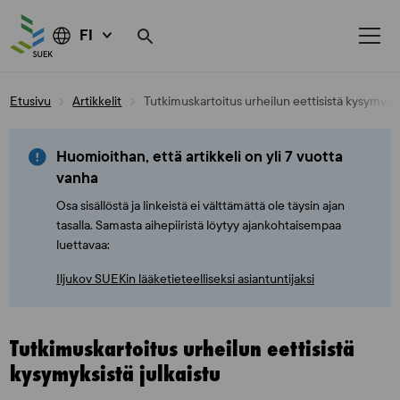
FI
Skip
Etusivu
Artikkelit
Tutkimuskartoitus urheilun eettisistä kysymyksis
to
content
Huomioithan, että artikkeli on yli 7 vuotta
vanha
Osa sisällöstä ja linkeistä ei välttämättä ole täysin ajan
tasalla. Samasta aihepiiristä löytyy ajankohtaisempaa
luettavaa:
Iljukov SUEKin lääketieteelliseksi asiantuntijaksi
Tutkimuskartoitus urheilun eettisistä
kysymyksistä julkaistu