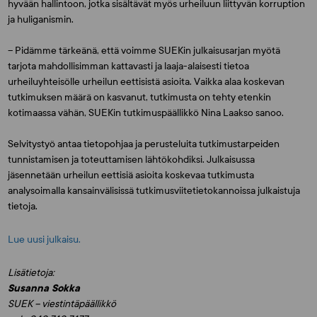
hyvään hallintoon, jotka sisältävät myös urheiluun liittyvän korruption
ja huliganismin.
– Pidämme tärkeänä, että voimme SUEKin julkaisusarjan myötä
tarjota mahdollisimman kattavasti ja laaja-alaisesti tietoa
urheiluyhteisölle urheilun eettisistä asioita. Vaikka alaa koskevan
tutkimuksen määrä on kasvanut, tutkimusta on tehty etenkin
kotimaassa vähän, SUEKin tutkimuspäällikkö
Nina Laakso
sanoo.
Selvitystyö antaa tietopohjaa ja perusteluita tutkimustarpeiden
tunnistamisen ja toteuttamisen lähtökohdiksi. Julkaisussa
jäsennetään urheilun eettisiä asioita koskevaa tutkimusta
analysoimalla kansainvälisissä tutkimusviitetietokannoissa julkaistuja
tietoja.
Lue uusi julkaisu.
Lisätietoja:
Susanna Sokka
SUEK – viestintäpäällikkö