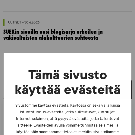
UUTISET - 30.6.2026
SUEKin sivuilla uusi blogisarja urheilun ja
väkivaltaisten alakulttuurien suhteesta
Tämä sivusto
käyttää evästeitä
UUSIMMAT UUTISET
Sivustomme käyttää evästeitä. Käytössä on sekä väliaikaisia
UUTISET - 5.8.2026
istuntotunnus-evästeitä, jotka sulkeutuvat, kun suljet
Internet-selaimen, että pysyviä evästeitä, jotka tallentuvat
Iljukov SUEKin lääketieteelliseksi asiantuntijaksi
laitteelle. Evästeiden avulla voimme tunnistaa selaimesi ja
käyttää näin saamaamme tietoa esimerkiksi sivustollamme