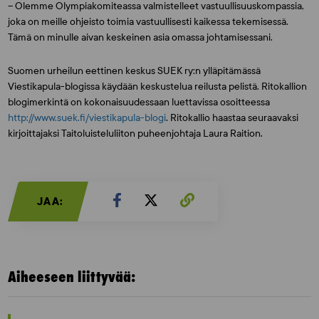
– Olemme Olympiakomiteassa valmistelleet vastuullisuuskompassia,
joka on meille ohjeisto toimia vastuullisesti kaikessa tekemisessä.
Tämä on minulle aivan keskeinen asia omassa johtamisessani.
Suomen urheilun eettinen keskus SUEK ry:n ylläpitämässä
Viestikapula-blogissa käydään keskustelua reilusta pelistä. Ritokallion
blogimerkintä on kokonaisuudessaan luettavissa osoitteessa
http://www.suek.fi/viestikapula-blogi
. Ritokallio haastaa seuraavaksi
kirjoittajaksi Taitoluisteluliiton puheenjohtaja
Laura Raition
.
JAA:
Aiheeseen liittyvää: