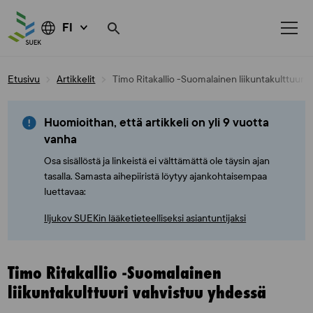
FI
Skip
Etusivu
Artikkelit
Timo Ritakallio -Suomalainen liikuntakulttuuri
to
content
Huomioithan, että artikkeli on yli 9 vuotta
vanha
Osa sisällöstä ja linkeistä ei välttämättä ole täysin ajan
tasalla. Samasta aihepiiristä löytyy ajankohtaisempaa
luettavaa:
Iljukov SUEKin lääketieteelliseksi asiantuntijaksi
Timo Ritakallio -Suomalainen
liikuntakulttuuri vahvistuu yhdessä