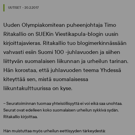
UUTISET - 20.2.2017
Uuden Olympiakomitean puheenjohtaja
Timo
Ritakallio
on SUEKin Viestikapula-blogin uusin
kirjoittajavieras. Ritakallio tuo blogimerkinnässään
vahvasti esiin Suomi 100 -juhlavuoden ja siihen
liittyvän suomalaisen liikunnan ja urheilun tarinan.
Hän korostaa, että juhlavuoden teema Yhdessä
kiteyttää sen, mistä suomalaisessa
liikuntakulttuurissa on kyse.
– Seuratoiminnan tuomaa yhteisöllisyyttä ei voi eikä saa unohtaa.
Seurat ovat edelleen koko suomalaisen urheilun sykkivä sydän,
Ritakallio kirjoittaa.
Hän muistuttaa myös urheilun eettisyyden tärkeydestä: