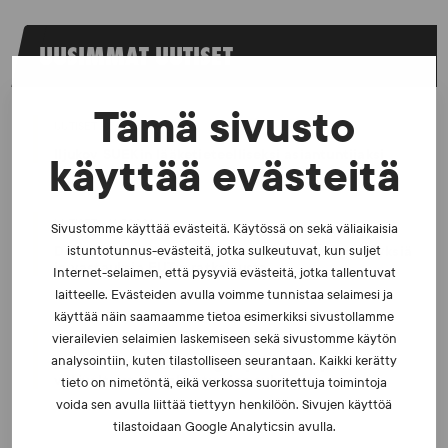
UUSIMMAT UUTISET
Tämä sivusto
UUTISET - 5.8.2026
Iljukov SUEKin lääketieteelliseksi asiantuntijaksi
käyttää evästeitä
UUTISET - 16.7.2026
Sivustomme käyttää evästeitä. Käytössä on sekä väliaikaisia
Dopingrikkomuspäätösten julkistaminen: kysymyksiä
istuntotunnus-evästeitä, jotka sulkeutuvat, kun suljet
ja vastauksia EUT:n ratkaisusta
Internet-selaimen, että pysyviä evästeitä, jotka tallentuvat
laitteelle. Evästeiden avulla voimme tunnistaa selaimesi ja
käyttää näin saamaamme tietoa esimerkiksi sivustollamme
UUTISET - 30.6.2026
vierailevien selaimien laskemiseen sekä sivustomme käytön
analysointiin, kuten tilastolliseen seurantaan. Kaikki kerätty
SUEKin sivuilla uusi blogisarja urheilun ja
väkivaltaisten alakulttuurien suhteesta
tieto on nimetöntä, eikä verkossa suoritettuja toimintoja
voida sen avulla liittää tiettyyn henkilöön. Sivujen käyttöä
tilastoidaan Google Analyticsin avulla.