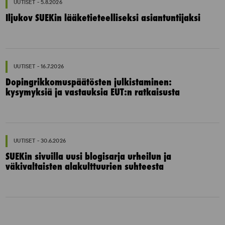
UUTISET - 5.8.2026
Iljukov SUEKin lääketieteelliseksi asiantuntijaksi
UUTISET - 16.7.2026
Dopingrikkomuspäätösten julkistaminen:
kysymyksiä ja vastauksia EUT:n ratkaisusta
UUTISET - 30.6.2026
SUEKin sivuilla uusi blogisarja urheilun ja
väkivaltaisten alakulttuurien suhteesta