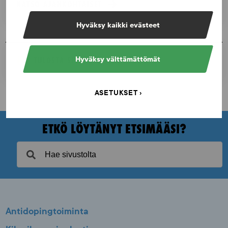
KATSO AJANKOHTAISET
Hyväksy kaikki evästeet
TULOSTA SIVU
Hyväksy välttämättömät
ASETUKSET
ETKÖ LÖYTÄNYT ETSIMÄÄSI?
Antidopingtoiminta