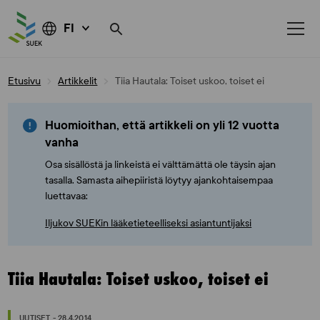
FI
Skip
Etusivu
Artikkelit
Tiia Hautala: Toiset uskoo, toiset ei
to
content
Huomioithan, että artikkeli on yli 12 vuotta
vanha
Osa sisällöstä ja linkeistä ei välttämättä ole täysin ajan
tasalla. Samasta aihepiiristä löytyy ajankohtaisempaa
luettavaa:
Iljukov SUEKin lääketieteelliseksi asiantuntijaksi
Tiia Hautala: Toiset uskoo, toiset ei
UUTISET - 28.4.2014