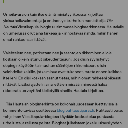
Urheilu-ura on kuin itse elämä miniatyyrikoossa, kirjoittaa
yleisurheiluvalmentaja ja entinen yleisurheilun moniottelija
Tiia
Hautala
Viestikapula-blogin uusimmassa blogimerkinnässä. Hautalalle
on urheilussa ollut aina tärkeää ja kiinnostavaa nähdä, mihin hänen
omat rahkeensa riittävät.
Valehteleminen, petkuttaminen ja sääntöjen rikkominen ei ole
koskaan oikein istunut oikeudentajuuni. Jos olisin syyllistynyt
dopinginkäyttöön tai muuhun sääntöjen rikkomiseen, olisin
valehdellut kaikille, jotka minua ovat tukeneet, mutta ennen kaikkea
itselleni. En olisi koskaan saanut tietää, mihin omat rahkeeni oikeasti
riittävät. Lisäksi ajattelin aina, että en missään nimessä halua
riskeerata terveyttäni kielletyillä aineilla, Hautala kirjoittaa.
– Tiia Hautalan blogimerkintä on kokonaisuudessaan luettavissa ja
kommentoitavissa osoitteessa
blog.puhtaastiparas.fi
. Puhtaasti paras
-ohjelman Viestikapula-blogissa käydään keskustelua puhtaasta
urheilusta ja reilusta pelistä. Blogissa julkaistaan joka kuukausi yhden