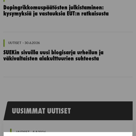
Dopingrikkomuspäätösten julkistaminen:
kysymyksiä ja vastauksia EUT:n ratkaisusta
UUTISET - 30.6.2026
SUEKin sivuilla uusi blogisarja urheilun ja
väkivaltaisten alakulttuurien suhteesta
UUSIMMAT UUTISET
UUTISET - 5.8.2026