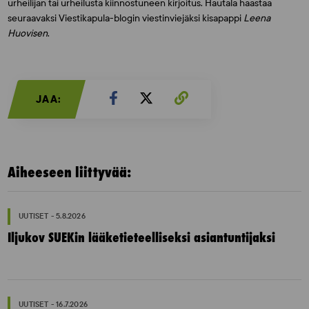
urheilijan tai urheilusta kiinnostuneen kirjoitus. Hautala haastaa
seuraavaksi Viestikapula-blogin viestinviejäksi kisapappi
Leena
Huovisen
.
JAA:
Aiheeseen liittyvää:
UUTISET - 5.8.2026
Iljukov SUEKin lääketieteelliseksi asiantuntijaksi
UUTISET - 16.7.2026