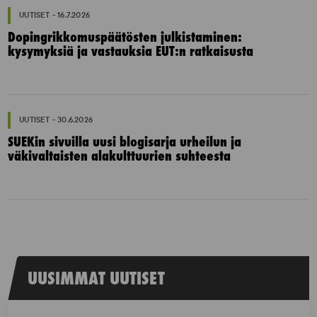
UUTISET - 16.7.2026
Dopingrikkomuspäätösten julkistaminen:
kysymyksiä ja vastauksia EUT:n ratkaisusta
UUTISET - 30.6.2026
SUEKin sivuilla uusi blogisarja urheilun ja
väkivaltaisten alakulttuurien suhteesta
UUSIMMAT UUTISET