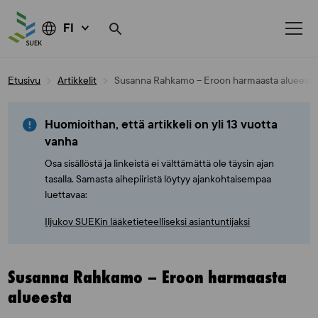
FI
Skip
Etusivu
Artikkelit
Susanna Rahkamo – Eroon harmaasta alueesta
to
content
Huomioithan, että artikkeli on yli 13 vuotta
vanha
Osa sisällöstä ja linkeistä ei välttämättä ole täysin ajan
tasalla. Samasta aihepiiristä löytyy ajankohtaisempaa
luettavaa:
Iljukov SUEKin lääketieteelliseksi asiantuntijaksi
Susanna Rahkamo – Eroon harmaasta
alueesta