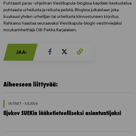
Puhtaasti paras -ohjelman Viestikapula-blogissa käydään keskustelua
puhtaasta urheilusta ja reilusta pelistä. Blogissa julkaistaan joka
kuukausi yhden urheilijan tai urheilusta kiinnostuneen kirjoitus.
Rahkamo haastaa seuraavaksi Viestikapula-blogin viestinviejäksi
moukarinheittäjä Olli-Pekka Karjalaisen.
JAA:
Aiheeseen liittyvää:
UUTISET - 5.8.2026
Iljukov SUEKin lääketieteelliseksi asiantuntijaksi