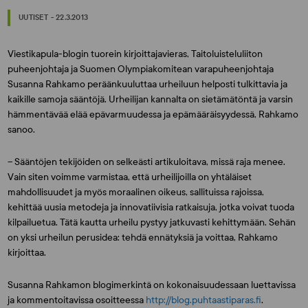
UUTISET - 22.3.2013
Viestikapula-blogin tuorein kirjoittajavieras, Taitoluisteluliiton
puheenjohtaja ja Suomen Olympiakomitean varapuheenjohtaja
Susanna Rahkamo peräänkuuluttaa urheiluun helposti tulkittavia ja
kaikille samoja sääntöjä. Urheilijan kannalta on sietämätöntä ja varsin
hämmentävää elää epävarmuudessa ja epämääräisyydessä, Rahkamo
sanoo.
– Sääntöjen tekijöiden on selkeästi artikuloitava, missä raja menee.
Vain siten voimme varmistaa, että urheilijoilla on yhtäläiset
mahdollisuudet ja myös moraalinen oikeus, sallituissa rajoissa,
kehittää uusia metodeja ja innovatiivisia ratkaisuja, jotka voivat tuoda
kilpailuetua. Tätä kautta urheilu pystyy jatkuvasti kehittymään. Sehän
on yksi urheilun perusidea: tehdä ennätyksiä ja voittaa, Rahkamo
kirjoittaa.
Susanna Rahkamon blogimerkintä on kokonaisuudessaan luettavissa
ja kommentoitavissa osoitteessa
http://blog.puhtaastiparas.fi
.