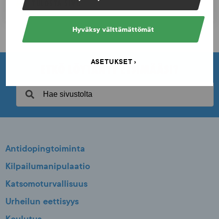
TULOSTA SIVU
Hyväksy välttämättömät
ASETUKSET
ETKÖ LÖYTÄNYT ETSIMÄÄSI?
Antidopingtoiminta
Kilpailumanipulaatio
Katsomoturvallisuus
Urheilun eettisyys