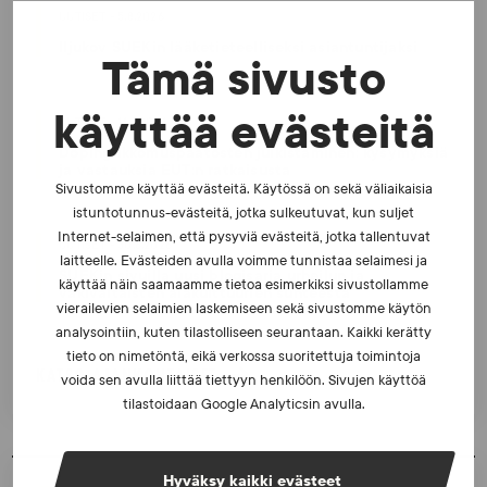
UUTISET - 5.8.2026
Iljukov SUEKin lääketieteelliseksi asiantuntijaksi
Tämä sivusto
käyttää evästeitä
UUTISET - 16.7.2026
Dopingrikkomuspäätösten julkistaminen: kysymyksiä
ja vastauksia EUT:n ratkaisusta
Sivustomme käyttää evästeitä. Käytössä on sekä väliaikaisia
istuntotunnus-evästeitä, jotka sulkeutuvat, kun suljet
Internet-selaimen, että pysyviä evästeitä, jotka tallentuvat
UUTISET - 30.6.2026
laitteelle. Evästeiden avulla voimme tunnistaa selaimesi ja
SUEKin sivuilla uusi blogisarja urheilun ja
käyttää näin saamaamme tietoa esimerkiksi sivustollamme
väkivaltaisten alakulttuurien suhteesta
vierailevien selaimien laskemiseen sekä sivustomme käytön
analysointiin, kuten tilastolliseen seurantaan. Kaikki kerätty
tieto on nimetöntä, eikä verkossa suoritettuja toimintoja
KATSO AJANKOHTAISET
voida sen avulla liittää tiettyyn henkilöön. Sivujen käyttöä
tilastoidaan Google Analyticsin avulla.
Hyväksy kaikki evästeet