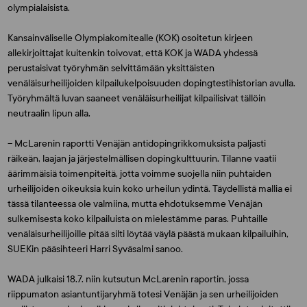
olympialaisista.
Kansainväliselle Olympiakomitealle (KOK) osoitetun kirjeen
allekirjoittajat kuitenkin toivovat, että KOK ja WADA yhdessä
perustaisivat työryhmän selvittämään yksittäisten
venäläisurheilijoiden kilpailukelpoisuuden dopingtestihistorian avulla.
Työryhmältä luvan saaneet venäläisurheilijat kilpailisivat tällöin
neutraalin lipun alla.
– McLarenin raportti Venäjän antidopingrikkomuksista paljasti
räikeän, laajan ja järjestelmällisen dopingkulttuurin. Tilanne vaatii
äärimmäisiä toimenpiteitä, jotta voimme suojella niin puhtaiden
urheilijoiden oikeuksia kuin koko urheilun ydintä. Täydellistä mallia ei
tässä tilanteessa ole valmiina, mutta ehdotuksemme Venäjän
sulkemisesta koko kilpailuista on mielestämme paras. Puhtaille
venäläisurheilijoille pitää silti löytää väylä päästä mukaan kilpailuihin,
SUEKin pääsihteeri
Harri Syväsalmi
sanoo.
WADA julkaisi 18.7. niin kutsutun McLarenin raportin, jossa
riippumaton asiantuntijaryhmä totesi Venäjän ja sen urheilijoiden