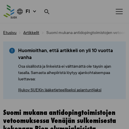
FI
Skip
Etusivu
Artikkelit
Suomi mukana antidopingtoimistojen vetoomuk
to
content
Huomioithan, että artikkeli on yli 10 vuotta
vanha
Osa sisällöstä ja linkeistä ei välttämättä ole täysin ajan
tasalla. Samasta aihepiiristä löytyy ajankohtaisempaa
luettavaa:
Iljukov SUEKin lääketieteelliseksi asiantuntijaksi
Suomi mukana antidopingtoimistojen
vetoomuksessa Venäjän sulkemisesta
kokonaan Rion olympialaisista