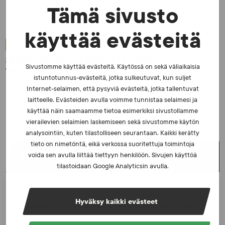
Tämä sivusto
käyttää evästeitä
UUTISET - 30.6.2026
SUEKin sivuilla uusi blogisarja urheilun ja
Sivustomme käyttää evästeitä. Käytössä on sekä väliaikaisia
väkivaltaisten alakulttuurien suhteesta
istuntotunnus-evästeitä, jotka sulkeutuvat, kun suljet
Internet-selaimen, että pysyviä evästeitä, jotka tallentuvat
laitteelle. Evästeiden avulla voimme tunnistaa selaimesi ja
käyttää näin saamaamme tietoa esimerkiksi sivustollamme
vierailevien selaimien laskemiseen sekä sivustomme käytön
analysointiin, kuten tilastolliseen seurantaan. Kaikki kerätty
tieto on nimetöntä, eikä verkossa suoritettuja toimintoja
UUSIMMAT UUTISET
voida sen avulla liittää tiettyyn henkilöön. Sivujen käyttöä
tilastoidaan Google Analyticsin avulla.
UUTISET - 5.8.2026
Hyväksy kaikki evästeet
Iljukov SUEKin lääketieteelliseksi asiantuntijaksi