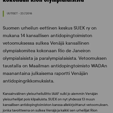
UUTISET - 23.7.2016
Suomen urheilun eettinen keskus SUEK ry on
mukana 14 kansallisen antidopingtoimiston
vetoomuksessa sulkea Venäjä kansallinen
olympiakomitea kokonaan Rio de Janeiron
olympialaisista ja paralympialaisista. Vetoomuksen
taustalla on Maailman antidopingtoimisto WADAn
maanantaina julkaisema raportti Venäjän
antidopingrikkomuksista.
Kansainvälinen yleisurheiluliitto IAAF sulki jo aiemmin Venäjän
yleisurheilijat pois kilpailuista. SUEK on nyt yhdessä 13 muun
kansallisen antidopingtoimiston kanssa allekirjoittanut vetoomuksen,
jonka tavoitteena on sulkea Venäjä ja kaikki sen urheilijat Rion