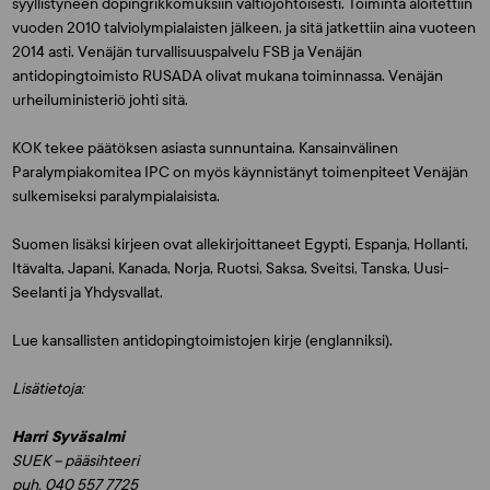
syyllistyneen dopingrikkomuksiin valtiojohtoisesti. Toiminta aloitettiin
vuoden 2010 talviolympialaisten jälkeen, ja sitä jatkettiin aina vuoteen
2014 asti. Venäjän turvallisuuspalvelu FSB ja Venäjän
antidopingtoimisto RUSADA olivat mukana toiminnassa. Venäjän
urheiluministeriö johti sitä.
KOK tekee päätöksen asiasta sunnuntaina. Kansainvälinen
Paralympiakomitea IPC on myös käynnistänyt toimenpiteet Venäjän
sulkemiseksi paralympialaisista.
Suomen lisäksi kirjeen ovat allekirjoittaneet Egypti, Espanja, Hollanti,
Itävalta, Japani, Kanada, Norja, Ruotsi, Saksa, Sveitsi, Tanska, Uusi-
Seelanti ja Yhdysvallat.
Lue kansallisten antidopingtoimistojen kirje (englanniksi).
Lisätietoja:
Harri Syväsalmi
SUEK – pääsihteeri
puh. 040 557 7725