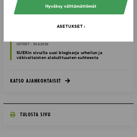
Hyväksy välttämättömät
UUTISET - 16.7.2026
Dopingrikkomuspäätösten julkistaminen: kysymyksiä
ja vastauksia EUT:n ratkaisusta
ASETUKSET
UUTISET - 30.6.2026
SUEKin sivuilla uusi blogisarja urheilun ja
väkivaltaisten alakulttuurien suhteesta
KATSO AJANKOHTAISET
TULOSTA SIVU