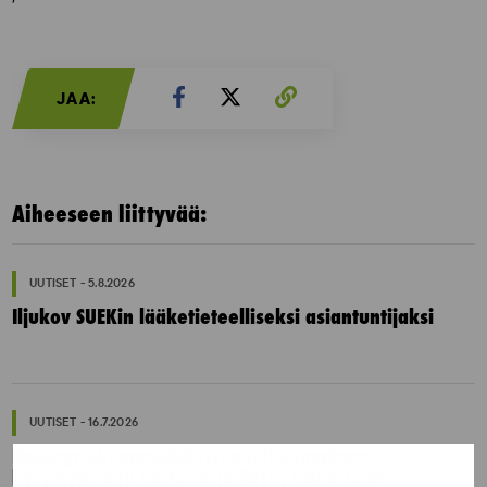
JAA:
Aiheeseen liittyvää:
UUTISET - 5.8.2026
Iljukov SUEKin lääketieteelliseksi asiantuntijaksi
UUTISET - 16.7.2026
Dopingrikkomuspäätösten julkistaminen:
kysymyksiä ja vastauksia EUT:n ratkaisusta