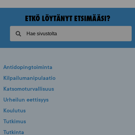
ETKÖ LÖYTÄNYT ETSIMÄÄSI?
Antidopingtoiminta
Kilpailumanipulaatio
Katsomoturvallisuus
Urheilun eettisyys
Koulutus
Tutkimus
Tutkinta