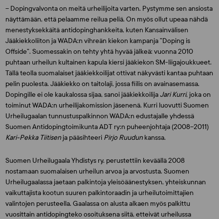
– Dopingvalvonta on meitä urheilijoita varten. Pystymme sen ansiosta
näyttämään, että pelaamme reilua peliä. On myös ollut upeaa nähdä
menestyksekkäitä antidopinghankkeita, kuten Kansainvälisen
Jääkiekkoliiton ja WADA:n vihreän kiekon kampanja ”Doping is
Offside”. Suomessakin on tehty yhtä hyvää jälkeä: vuonna 2010
puhtaan urheilun kultainen kapula kiersi jääkiekon SM-liigajoukkueet.
Tällä teolla suomalaiset jääkiekkoilijat ottivat näkyvästi kantaa puhtaan
pelin puolesta. Jääkiekko on taitolaji, jossa fiilis on avainasemassa.
Dopingille ei ole kaukalossa sijaa, sanoi jääkiekkoilija
Jari Kurri
, joka on
toiminut WADA:n urheilijakomission jäsenenä. Kurri luovutti Suomen
Urheilugaalan tunnustuspalkinnon WADA:n edustajalle yhdessä
Suomen Antidopingtoimikunta ADT ry:n puheenjohtaja (2008–2011)
Kari-Pekka Tiitisen
ja pääsihteeri
Pirjo Ruudun
kanssa.
Suomen Urheilugaala Yhdistys ry. perustettiin keväällä 2008
nostamaan suomalaisen urheilun arvoa ja arvostusta. Suomen
Urheilugaalassa jaetaan palkintoja yleisöäänestyksen, yhteiskunnan
vaikuttajista kootun suuren palkintoraadin ja urheilutoimittajien
valintojen perusteella. Gaalassa on alusta alkaen myös palkittu
vuosittain antidopingteko osoituksena siitä, etteivät urheilussa