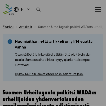
FI
Skip
Etusivu
Artikkelit
Suomen Urheilugaala palkitsi WADA:n urheilij
to
content
Huomioithan, että artikkeli on yli 14 vuotta
vanha
Osa sisällöstä ja linkeistä ei välttämättä ole täysin ajan
tasalla. Samasta aihepiiristä löytyy ajankohtaisempaa
luettavaa:
Iljukov SUEKin lääketieteelliseksi asiantuntijaksi
Suomen Urheilugaala palkitsi WADA:n
urheilijoiden yhdenvertaisuuden
maailmanlaajuisesta edistämisestä