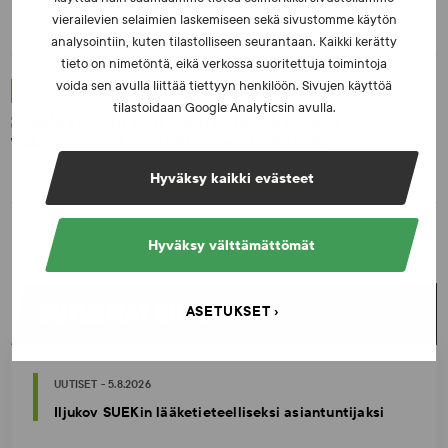
vierailevien selaimien laskemiseen sekä sivustomme käytön
analysointiin, kuten tilastolliseen seurantaan. Kaikki kerätty
tieto on nimetöntä, eikä verkossa suoritettuja toimintoja
voida sen avulla liittää tiettyyn henkilöön. Sivujen käyttöä
UUTISET - 30.6.2026
tilastoidaan Google Analyticsin avulla.
SUEKin sivuilla uusi blogisarja urheilun ja
väkivaltaisten alakulttuurien suhteesta
Hyväksy kaikki evästeet
Hyväksy välttämättömät
UUSIMMAT UUTISET
ASETUKSET
UUTISET - 5.8.2026
Iljukov SUEKin lääketieteelliseksi asiantuntijaksi