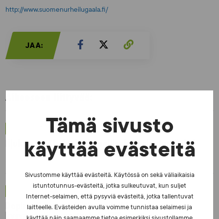
http://www.suomenurheilugaala.fi/
JAA:
Aiheeseen liittyvää:
Tämä sivusto
UUTISET - 5.8.2026
Iljukov SUEKin lääketieteelliseksi asiantuntijaksi
käyttää evästeitä
Sivustomme käyttää evästeitä. Käytössä on sekä väliaikaisia
istuntotunnus-evästeitä, jotka sulkeutuvat, kun suljet
UUTISET - 16.7.2026
Internet-selaimen, että pysyviä evästeitä, jotka tallentuvat
Dopingrikkomuspäätösten julkistaminen:
laitteelle. Evästeiden avulla voimme tunnistaa selaimesi ja
kysymyksiä ja vastauksia EUT:n ratkaisusta
käyttää näin saamaamme tietoa esimerkiksi sivustollamme