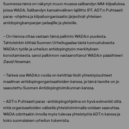
Suomessa tämä on näkynyt muun muassa salibandyn MM-kilpailuissa,
joissa WADA, Salibandyn kansainvälinen lajiliitto IFF, ADT:n Puhtaasti
paras -ohjelma ja kilpailuorganisaatio järjestivät yhteisen
antidopingkampanjan pelaajille ja yleisölle.
– On hienoa ottaa vastaan tämä palkinto WADA:n puolesta.
Tahtoisinkin kiittää Suomen Urheilugaalaa tästä tunnustuksesta
WADA:n työlle ja urheilun antidopingtyön merkityksen
korostamisesta, sanoi palkinnon vastaanottanut WADA:n pääsihteeri
David Howman
.
– Tärkeä osa WADA:n roolia on kehittää tiiviit yhteistyösuhteet
maailman antidopingorganisaatioiden kanssa, ja tämä tavoite on jo
saavutettu Suomen Antidopingtoimikunnan kanssa.
– ADT:n Puhtaasti paras -antidopingohjelma on hyvä esimerkki siitä,
mitä organisaatioiden välisellä yhteistoiminnalla voidaan saavuttaa.
WADA odottaakin innolla myös tulevaa yhteistyötä ADT:n kanssa ja
koko suomalaisen urheilun tukemista.