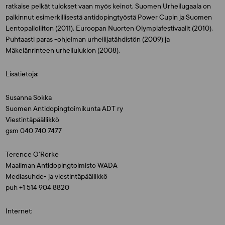
ratkaise pelkät tulokset vaan myös keinot. Suomen Urheilugaala on
palkinnut esimerkillisestä antidopingtyöstä Power Cupin ja Suomen
Lentopalloliiton (2011), Euroopan Nuorten Olympiafestivaalit (2010),
Puhtaasti paras -ohjelman urheilijatähdistön (2009) ja
Mäkelänrinteen urheilulukion (2008).
Lisätietoja:
Susanna Sokka
Suomen Antidopingtoimikunta ADT ry
Viestintäpäällikkö
gsm 040 740 7477
Terence O’Rorke
Maailman Antidopingtoimisto WADA
Mediasuhde- ja viestintäpäällikkö
puh +1 514 904 8820
Internet: