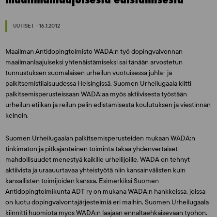
UUTISET - 16.1.2012
Maailman Antidopingtoimisto WADA:n työ dopingvalvonnan
maailmanlaajuiseksi yhtenäistämiseksi sai tänään arvostetun
tunnustuksen suomalaisen urheilun vuotuisessa juhla- ja
palkitsemistilaisuudessa Helsingissä. Suomen Urheilugaala kiitti
palkitsemisperusteissaan WADA:aa myös aktiivisesta työstään
urheilun etiikan ja reilun pelin edistämisestä koulutuksen ja viestinnän
keinoin.
Suomen Urheilugaalan palkitsemisperusteiden mukaan WADA:n
tinkimätön ja pitkäjänteinen toiminta takaa yhdenvertaiset
mahdollisuudet menestyä kaikille urheilijoille. WADA on tehnyt
aktiivista ja uraauurtavaa yhteistyötä niin kansainvälisten kuin
kansallisten toimijoiden kanssa. Esimerkiksi Suomen
Antidopingtoimikunta ADT ry on mukana WADA:n hankkeissa, joissa
on luotu dopingvalvontajärjestelmiä eri maihin. Suomen Urheilugaala
kiinnitti huomiota myös WADA:n laajaan ennaltaehkäisevään työhön.