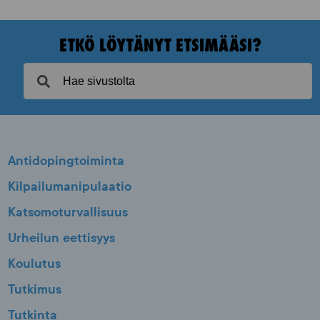
ETKÖ LÖYTÄNYT ETSIMÄÄSI?
Antidopingtoiminta
Kilpailumanipulaatio
Katsomoturvallisuus
Urheilun eettisyys
Koulutus
Tutkimus
Tutkinta