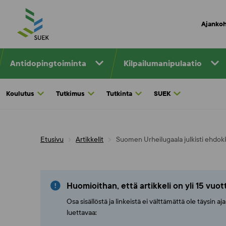
Skip
to
Ajankoh
content
Antidopingtoiminta
Kilpailumanipulaatio
Koulutus
Tutkimus
Tutkinta
SUEK
Etusivu
Artikkelit
Suomen Urheilugaala julkisti ehdok
Huomioithan, että artikkeli on yli 15 vuo
Osa sisällöstä ja linkeistä ei välttämättä ole täysin 
luettavaa: