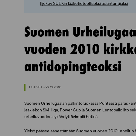
Iljukov SUEKin lääketieteelliseksi asiantuntijaksi
Suomen Urheilugaal
vuoden 2010 kirk
antidopingteoksi
UUTISET - 22.12.2010
Suomen Urheilugaalan palkintoluokassa Puhtaasti paras -ant
jääkiekon SM-liiga, Power Cup ja Suomen Lentopalloliito sek
urheiluvuoden sykähdyttävimpiä hetkiä.
Yleisö pääsee äänestämään Suomen vuoden 2010 urheilun h