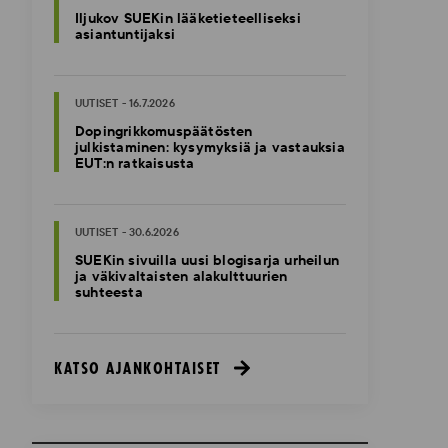
Iljukov SUEKin lääketieteelliseksi
asiantuntijaksi
UUTISET - 16.7.2026
Dopingrikkomuspäätösten
julkistaminen: kysymyksiä ja vastauksia
EUT:n ratkaisusta
UUTISET - 30.6.2026
SUEKin sivuilla uusi blogisarja urheilun
ja väkivaltaisten alakulttuurien
suhteesta
KATSO AJANKOHTAISET