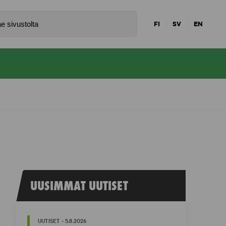
FI
SV
EN
UUSIMMAT UUTISET
UUTISET - 5.8.2026