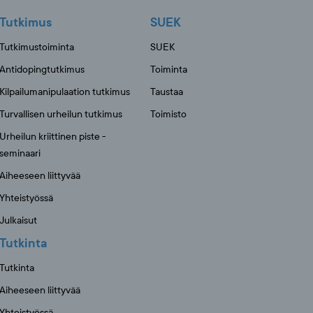
Tutkimus
SUEK
Tutkimustoiminta
SUEK
Antidopingtutkimus
Toiminta
Kilpailumanipulaation tutkimus
Taustaa
Turvallisen urheilun tutkimus
Toimisto
Urheilun kriittinen piste -
seminaari
Aiheeseen liittyvää
Yhteistyössä
Julkaisut
Tutkinta
Tutkinta
Aiheeseen liittyvää
Yhteistyössä