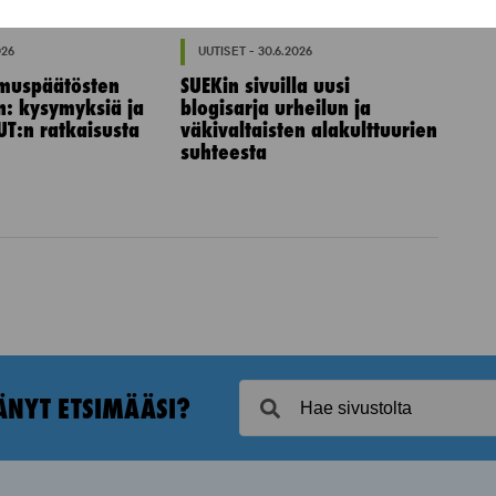
026
UUTISET - 30.6.2026
muspäätösten
SUEKin sivuilla uusi
n: kysymyksiä ja
blogisarja urheilun ja
UT:n ratkaisusta
väkivaltaisten alakulttuurien
suhteesta
ÄNYT ETSIMÄÄSI?