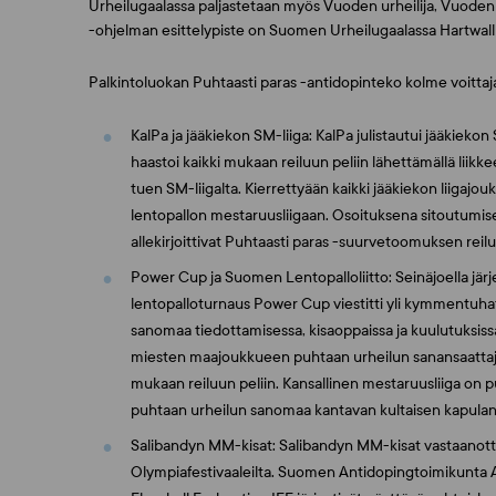
Urheilugaalassa paljastetaan myös Vuoden urheilija, Vuoden
-ohjelman esittelypiste on Suomen Urheilugaalassa Hartwall 
Palkintoluokan Puhtaasti paras -antidopinteko kolme voitta
KalPa ja jääkiekon SM-liiga: KalPa julistautui jääkiek
haastoi kaikki mukaan reiluun peliin lähettämällä liikke
tuen SM-liigalta. Kierrettyään kaikki jääkiekon liigajou
lentopallon mestaruusliigaan. Osoituksena sitoutumis
allekirjoittivat Puhtaasti paras -suurvetoomuksen reilu
Power Cup ja Suomen Lentopalloliitto: Seinäjoella järj
lentopalloturnaus Power Cup viestitti yli kymmentuhatpä
sanomaa tiedottamisessa, kisaoppaissa ja kuulutuksiss
miesten maajoukkueen puhtaan urheilun sanansaattaj
mukaan reiluun peliin. Kansallinen mestaruusliiga on pu
puhtaan urheilun sanomaa kantavan kultaisen kapulan
Salibandyn MM-kisat: Salibandyn MM-kisat vastaanot
Olympiafestivaaleilta. Suomen Antidopingtoimikunta ADT