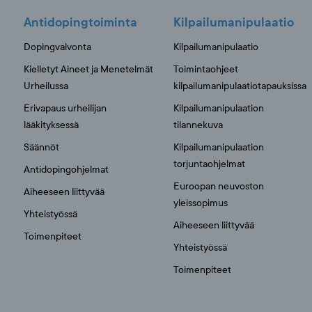
Antidopingtoiminta
Kilpailumanipulaatio
Dopingvalvonta
Kilpailumanipulaatio
Kielletyt Aineet ja Menetelmät
Toimintaohjeet
Urheilussa
kilpailumanipulaatiotapauksissa
Erivapaus urheilijan
Kilpailumanipulaation
lääkityksessä
tilannekuva
Säännöt
Kilpailumanipulaation
torjuntaohjelmat
Antidopingohjelmat
Euroopan neuvoston
Aiheeseen liittyvää
yleissopimus
Yhteistyössä
Aiheeseen liittyvää
Toimenpiteet
Yhteistyössä
Toimenpiteet