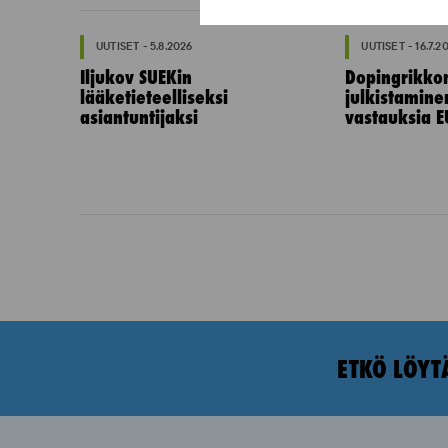
UUTISET - 5.8.2026
UUTISET - 16.7.2
Iljukov SUEKin
Dopingrikko
lääketieteelliseksi
julkistamine
asiantuntijaksi
vastauksia E
ETKÖ LÖYT