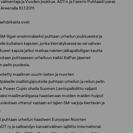
 valmentaja ja Vuoden joukkue. ADT:n ja Fazerin Puhtaasti paras
Areenalla 10.1.2011.
jaehdokasta ovat:
on SM-liigan ensimmäiseksi puhtaan urheilun joukkueeksi ja
elle kultaisen kapulan, jonka kierrätyksessä se sai vahvan
kkueet kapula jatkoi matkaa naisten jalkapalloliigan kautta
estaan puhtaaseen urheiluun kaikki KalPan jäsenet
n pelin puolesta.
estetty maailman suurin lasten ja nuorten
iselle osallistujajoukolle puhtaan urheilun ja reilun pelin
a. Power Cupin ohella Suomen Lentopalloliitto valjasti
aksi maailmanliigassa haastamaan muiden maiden huiput
olestaan ottanut vastaan eri lajien SM-sarjoja kiertävän ja
.
ti puhtaan urheilun haasteen Euroopan Nuorten
 ry ja salibandyn kansainvälinen lajiliitto International