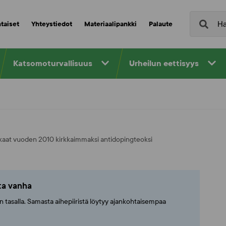
taiset
Yhteystiedot
Materiaalipankki
Palaute
Katsomoturvallisuus
Urheilun eettisyys
kaat vuoden 2010 kirkkaimmaksi antidopingteoksi
tta vanha
ajan tasalla. Samasta aihepiiristä löytyy ajankohtaisempaa