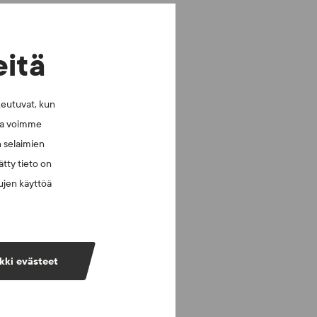
eitä
keutuvat, kun
lla voimme
n selaimien
tty tieto on
vujen käyttöä
kki evästeet