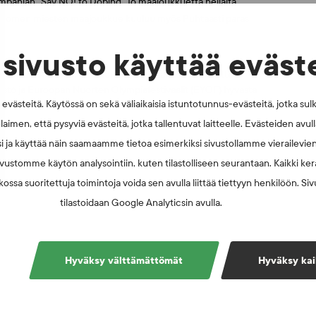
kampanjan ”Say NO! to Doping” 16 maajoukkuetta neljältä
 Suomen miesten maajoukkue kuuluu myös Puhtaasti paras
sivusto käyttää eväst
en kerran. Aiemmin Suomen Urheilugaalassa on palkittu
distö ja Euroopan Nuorten Olympiafestivaalit (EYOF) hyvästä
västeitä. Käytössä on sekä väliaikaisia istuntotunnus-evästeitä, jotka sul
laimen, että pysyviä evästeitä, jotka tallentuvat laitteelle. Evästeiden avu
i ja käyttää näin saamaamme tietoa esimerkiksi sivustollamme vierailevie
vustomme käytön analysointiin, kuten tilastolliseen seurantaan. Kaikki kerä
ossa suoritettuja toimintoja voida sen avulla liittää tiettyyn henkilöön. Si
tilastoidaan Google Analyticsin avulla.
Hyväksy välttämättömät
Hyväksy kai