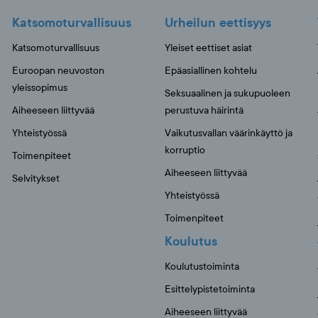
Katsomoturvallisuus
Urheilun eettisyys
Katsomoturvallisuus
Yleiset eettiset asiat
Euroopan neuvoston
Epäasiallinen kohtelu
yleissopimus
Seksuaalinen ja sukupuoleen
Aiheeseen liittyvää
perustuva häirintä
Yhteistyössä
Vaikutusvallan väärinkäyttö ja
korruptio
Toimenpiteet
Aiheeseen liittyvää
Selvitykset
Yhteistyössä
Toimenpiteet
Koulutus
Koulutustoiminta
Esittelypistetoiminta
Aiheeseen liittyvää