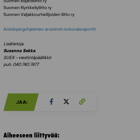
Suomen Biljardiliitto ry
Suomen Nyrkkeilyliitto ry
Suomen Valjakkourheilijoiden liitto ry
Antidopingohjelmien arvioinnin kokonaisraportti
Lisätietoja:
Susanna Sokka
SUEK – viestintäpäällikkö
puh. 040 740 7477
JAA:
Aiheeseen liittyvää: