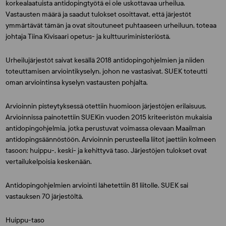
korkealaatuista antidopingtyötä ei ole uskottavaa urheilua.
Vastausten määrä ja saadut tulokset osoittavat, että järjestöt
ymmärtävät tämän ja ovat sitoutuneet puhtaaseen urheiluun, toteaa
johtaja
Tiina Kivisaari
opetus- ja kulttuuriministeriöstä.
Urheilujärjestöt saivat kesällä 2018 antidopingohjelmien ja niiden
toteuttamisen arviointikyselyn, johon ne vastasivat. SUEK toteutti
oman arviointinsa kyselyn vastausten pohjalta.
Arvioinnin pisteytyksessä otettiin huomioon järjestöjen erilaisuus.
Arvioinnissa painotettiin SUEKin vuoden 2015 kriteeristön mukaisia
antidopingohjelmia, jotka perustuvat voimassa olevaan Maailman
antidopingsäännöstöön. Arvioinnin perusteella liitot jaettiin kolmeen
tasoon: huippu-, keski- ja kehittyvä taso. Järjestöjen tulokset ovat
vertailukelpoisia keskenään.
Antidopingohjelmien arviointi lähetettiin 81 liitolle. SUEK sai
vastauksen 70 järjestöltä.
Huippu-taso