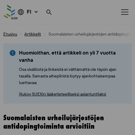
FI
Skip
Etusivu
Artikkelit
Suomalaisten urheilujärjestöjen antidopingtoimi
to
content
Huomioithan, että artikkeli on yli 7 vuotta
vanha
Osa sisällöstä ja linkeistä ei välttämättä ole täysin ajan
tasalla. Samasta aihepiiristä löytyy ajankohtaisempaa
luettavaa:
Iljukov SUEKin lääketieteelliseksi asiantuntijaksi
Suomalaisten urheilujärjestöjen
antidopingtoiminta arvioitiin