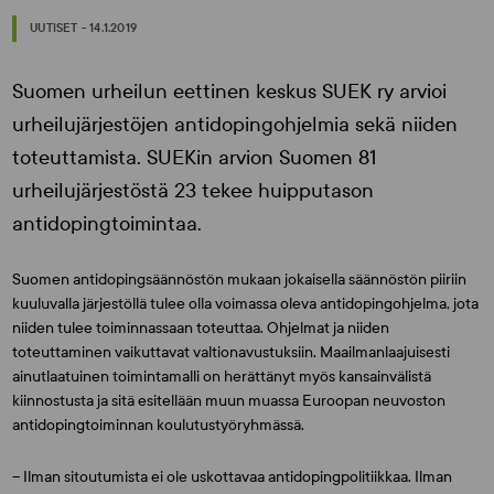
UUTISET - 14.1.2019
Suomen urheilun eettinen keskus SUEK ry arvioi
urheilujärjestöjen antidopingohjelmia sekä niiden
toteuttamista. SUEKin arvion Suomen 81
urheilujärjestöstä 23 tekee huipputason
antidopingtoimintaa.
Suomen antidopingsäännöstön mukaan jokaisella säännöstön piiriin
kuuluvalla järjestöllä tulee olla voimassa oleva antidopingohjelma, jota
niiden tulee toiminnassaan toteuttaa. Ohjelmat ja niiden
toteuttaminen vaikuttavat valtionavustuksiin. Maailmanlaajuisesti
ainutlaatuinen toimintamalli on herättänyt myös kansainvälistä
kiinnostusta ja sitä esitellään muun muassa Euroopan neuvoston
antidopingtoiminnan koulutustyöryhmässä.
– Ilman sitoutumista ei ole uskottavaa antidopingpolitiikkaa. Ilman