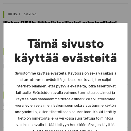
UUTISET - 5.8.2026
Iljukov SUEKin lääketieteelliseksi asiantuntijaksi
Tämä sivusto
UUTISET - 16.7.2026
käyttää evästeitä
Dopingrikkomuspäätösten julkistaminen:
kysymyksiä ja vastauksia EUT:n ratkaisusta
Sivustomme käyttää evästeitä. Käytössä on sekä väliaikaisia
istuntotunnus-evästeitä, jotka sulkeutuvat, kun suljet
Internet-selaimen, että pysyviä evästeitä, jotka tallentuvat
laitteelle. Evästeiden avulla voimme tunnistaa selaimesi ja
UUTISET - 30.6.2026
käyttää näin saamaamme tietoa esimerkiksi sivustollamme
SUEKin sivuilla uusi blogisarja urheilun ja
vierailevien selaimien laskemiseen sekä sivustomme käytön
väkivaltaisten alakulttuurien suhteesta
analysointiin, kuten tilastolliseen seurantaan. Kaikki kerätty
tieto on nimetöntä, eikä verkossa suoritettuja toimintoja
voida sen avulla liittää tiettyyn henkilöön. Sivujen käyttöä