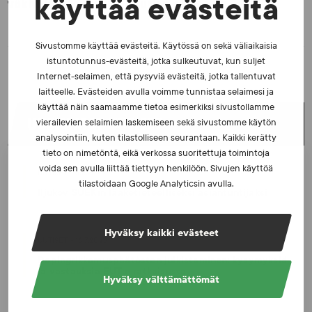
käyttää evästeitä
väkivaltaisten alakulttuurien suhteesta
Sivustomme käyttää evästeitä. Käytössä on sekä väliaikaisia
istuntotunnus-evästeitä, jotka sulkeutuvat, kun suljet
Internet-selaimen, että pysyviä evästeitä, jotka tallentuvat
laitteelle. Evästeiden avulla voimme tunnistaa selaimesi ja
käyttää näin saamaamme tietoa esimerkiksi sivustollamme
UUSIMMAT UUTISET
vierailevien selaimien laskemiseen sekä sivustomme käytön
analysointiin, kuten tilastolliseen seurantaan. Kaikki kerätty
tieto on nimetöntä, eikä verkossa suoritettuja toimintoja
voida sen avulla liittää tiettyyn henkilöön. Sivujen käyttöä
UUTISET - 5.8.2026
tilastoidaan Google Analyticsin avulla.
Iljukov SUEKin lääketieteelliseksi asiantuntijaksi
Hyväksy kaikki evästeet
UUTISET - 16.7.2026
Dopingrikkomuspäätösten julkistaminen: kysymyksiä
ja vastauksia EUT:n ratkaisusta
Hyväksy välttämättömät