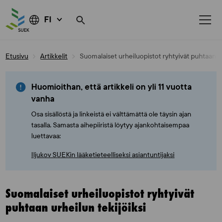
FI
Skip
Etusivu
Artikkelit
Suomalaiset urheiluopistot ryhtyivät puhtaan ur
to
content
Huomioithan, että artikkeli on yli 11 vuotta
vanha
Osa sisällöstä ja linkeistä ei välttämättä ole täysin ajan
tasalla. Samasta aihepiiristä löytyy ajankohtaisempaa
luettavaa:
Iljukov SUEKin lääketieteelliseksi asiantuntijaksi
Suomalaiset urheiluopistot ryhtyivät
puhtaan urheilun tekijöiksi