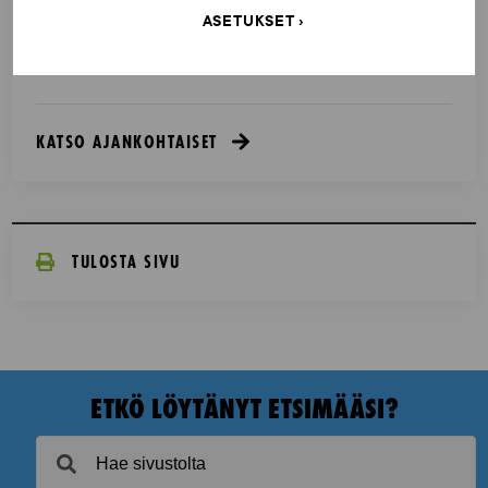
UUTISET - 30.6.2026
ASETUKSET
SUEKin sivuilla uusi blogisarja urheilun ja
väkivaltaisten alakulttuurien suhteesta
KATSO AJANKOHTAISET
TULOSTA SIVU
ETKÖ LÖYTÄNYT ETSIMÄÄSI?