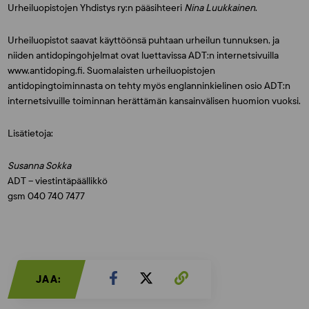
Urheiluopistojen Yhdistys ry:n pääsihteeri
Nina Luukkainen
.
Urheiluopistot saavat käyttöönsä puhtaan urheilun tunnuksen, ja
niiden antidopingohjelmat ovat luettavissa ADT:n internetsivuilla
www.antidoping.fi. Suomalaisten urheiluopistojen
antidopingtoiminnasta on tehty myös englanninkielinen osio ADT:n
internetsivuille toiminnan herättämän kansainvälisen huomion vuoksi.
Lisätietoja:
Susanna Sokka
ADT – viestintäpäällikkö
gsm 040 740 7477
JAA: