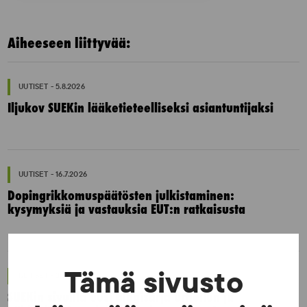
Aiheeseen liittyvää:
UUTISET - 5.8.2026
Iljukov SUEKin lääketieteelliseksi asiantuntijaksi
UUTISET - 16.7.2026
Dopingrikkomuspäätösten julkistaminen:
kysymyksiä ja vastauksia EUT:n ratkaisusta
Tämä sivusto
UUTISET - 30.6.2026
SUEKin sivuilla uusi blogisarja urheilun ja