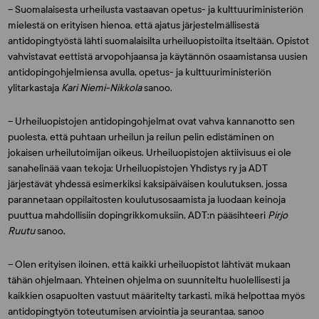
– Suomalaisesta urheilusta vastaavan opetus- ja kulttuuriministeriön
mielestä on erityisen hienoa, että ajatus järjestelmällisestä
antidopingtyöstä lähti suomalaisilta urheiluopistoilta itseltään. Opistot
vahvistavat eettistä arvopohjaansa ja käytännön osaamistansa uusien
antidopingohjelmiensa avulla, opetus- ja kulttuuriministeriön
ylitarkastaja
Kari Niemi-Nikkola
sanoo.
– Urheiluopistojen antidopingohjelmat ovat vahva kannanotto sen
puolesta, että puhtaan urheilun ja reilun pelin edistäminen on
jokaisen urheilutoimijan oikeus. Urheiluopistojen aktiivisuus ei ole
sanahelinää vaan tekoja: Urheiluopistojen Yhdistys ry ja ADT
järjestävät yhdessä esimerkiksi kaksipäiväisen koulutuksen, jossa
parannetaan oppilaitosten koulutusosaamista ja luodaan keinoja
puuttua mahdollisiin dopingrikkomuksiin, ADT:n pääsihteeri
Pirjo
Ruutu
sanoo.
– Olen erityisen iloinen, että kaikki urheiluopistot lähtivät mukaan
tähän ohjelmaan. Yhteinen ohjelma on suunniteltu huolellisesti ja
kaikkien osapuolten vastuut määritelty tarkasti, mikä helpottaa myös
antidopingtyön toteutumisen arviointia ja seurantaa, sanoo