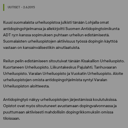
UUTISET - 2.6.2015
Kuusi suomalaista urheiluopistoa julkisti tänään Lohjalla omat
antidopingohjelmansa ja allekirjoitti Suomen Antidopingtoimikunta
ADT ry:n kanssa sopimuksen puhtaan urheilun edistämisestä.
Suomalaisten urheiluopistojen aktiivisuus työssä dopingin käyttöä
vastaan on kansainvälisestikin ainutlaatuista.
Reilun pelin edistämiseen sitoutuivat tänään Kisakallion Urheiluopisto,
Kuortaneen Urheiluopisto, Liikuntakeskus Pajulahti, Tanhuvaaran
Urheiluopisto, Varalan Urheiluopisto ja Vuokatin Urheiluopisto. Aloite
urheiluopistojen omista antidopingohjelmista syntyi Varalan
Urheiluopiston aloitteesta.
Antidopingtyö näkyy urheiluopistojen järjestämissä koulutuksissa.
Opistot ovat myös sitoutuneet avustamaan dopingvalvonnassa ja
puuttumaan aktiivisesti mahdollisiin dopingrikkomuksiin omissa
tiloissaan.