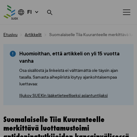
FI
Skip
Etusivu
Artikkelit
Suomalaiselle Tiia Kuuranteelle merkittävä luo
to
content
Huomioithan, että artikkeli on yli 15 vuotta
vanha
Osa sisällöstä ja linkeistä ei välttämättä ole täysin ajan
tasalla. Samasta aihepiiristä löytyy ajankohtaisempaa
luettavaa:
Iljukov SUEKin lääketieteelliseksi asiantuntijaksi
Suomalaiselle Tiia Kuuranteelle
merkittävä luottamustoimi
antidopingtutkijoiden kansainvälisessä