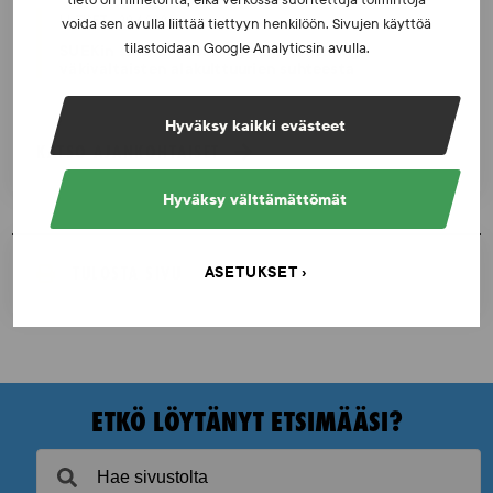
tieto on nimetöntä, eikä verkossa suoritettuja toimintoja
UUTISET - 30.6.2026
voida sen avulla liittää tiettyyn henkilöön. Sivujen käyttöä
tilastoidaan Google Analyticsin avulla.
SUEKin sivuilla uusi blogisarja urheilun ja
väkivaltaisten alakulttuurien suhteesta
Hyväksy kaikki evästeet
KATSO AJANKOHTAISET
Hyväksy välttämättömät
TULOSTA SIVU
ASETUKSET
ETKÖ LÖYTÄNYT ETSIMÄÄSI?