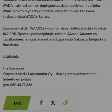
laadunvarmistuksessa tarvittavaa tietoa. Suurin osa sen jäsenistä on
WADA:n akkreditoimien dopingtestauslaboratorioiden tutkijoita.
WAADS toimii myös dopingtestauslaboratorioiden kanavana
keskusteluissa WADA:n kanssa.
Kuuranne valittiin WAADS:in kuusihenkiseen johtoryhmään Kölnissä
16.2.2011. Ryhmän puheenjohtaja, tohtori
Günter Gmeiner
on
itävaltalainen, ja muut jäsenet ovat Espanjasta, Saksasta, Belgiasta ja
Brasiliasta.
Lisätietoja:
Tiia Kuuranne
Yhtyneet Medix Laboratoriot Oy – dopingtestauslaboratorion
tieteellinen johtaja
gsm 050 44 77 636
JAA: