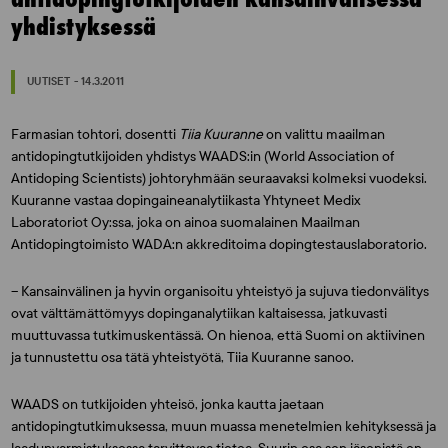
yhdistyksessä
UUTISET - 14.3.2011
Farmasian tohtori, dosentti
Tiia Kuuranne
on valittu maailman
antidopingtutkijoiden yhdistys WAADS:in (World Association of
Antidoping Scientists) johtoryhmään seuraavaksi kolmeksi vuodeksi.
Kuuranne vastaa dopingaineanalytiikasta Yhtyneet Medix
Laboratoriot Oy:ssa, joka on ainoa suomalainen Maailman
Antidopingtoimisto WADA:n akkreditoima dopingtestauslaboratorio.
– Kansainvälinen ja hyvin organisoitu yhteistyö ja sujuva tiedonvälitys
ovat välttämättömyys dopinganalytiikan kaltaisessa, jatkuvasti
muuttuvassa tutkimuskentässä. On hienoa, että Suomi on aktiivinen
ja tunnustettu osa tätä yhteistyötä, Tiia Kuuranne sanoo.
WAADS on tutkijoiden yhteisö, jonka kautta jaetaan
antidopingtutkimuksessa, muun muassa menetelmien kehityksessä ja