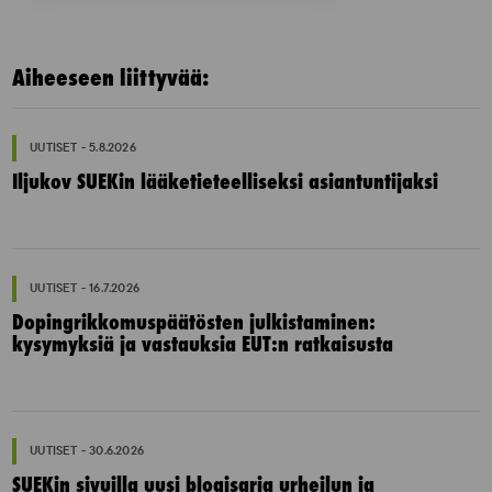
Aiheeseen liittyvää:
UUTISET - 5.8.2026
Iljukov SUEKin lääketieteelliseksi asiantuntijaksi
UUTISET - 16.7.2026
Dopingrikkomuspäätösten julkistaminen:
kysymyksiä ja vastauksia EUT:n ratkaisusta
UUTISET - 30.6.2026
SUEKin sivuilla uusi blogisarja urheilun ja