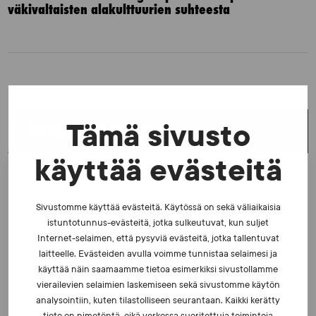
väkivaltaisten alakulttuurien suhteesta
UUSIMMAT UUTISET
Tämä sivusto
käyttää evästeitä
UUTISET - 5.8.2026
Iljukov SUEKin lääketieteelliseksi asiantuntijaksi
Sivustomme käyttää evästeitä. Käytössä on sekä väliaikaisia
istuntotunnus-evästeitä, jotka sulkeutuvat, kun suljet
Internet-selaimen, että pysyviä evästeitä, jotka tallentuvat
UUTISET - 16.7.2026
laitteelle. Evästeiden avulla voimme tunnistaa selaimesi ja
Dopingrikkomuspäätösten julkistaminen: kysymyksiä
käyttää näin saamaamme tietoa esimerkiksi sivustollamme
ja vastauksia EUT:n ratkaisusta
vierailevien selaimien laskemiseen sekä sivustomme käytön
analysointiin, kuten tilastolliseen seurantaan. Kaikki kerätty