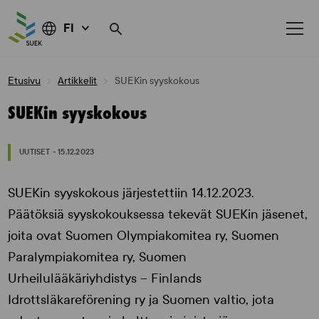
FI
Skip
Etusivu
Artikkelit
SUEKin syyskokous
to
content
SUEKin syyskokous
UUTISET - 15.12.2023
SUEKin syyskokous järjestettiin 14.12.2023.
Päätöksiä syyskokouksessa tekevät SUEKin jäsenet,
joita ovat Suomen Olympiakomitea ry, Suomen
Paralympiakomitea ry, Suomen
Urheilulääkäriyhdistys – Finlands
Idrottsläkareförening ry ja Suomen valtio, jota