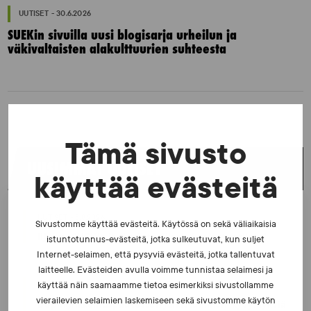
UUTISET - 30.6.2026
SUEKin sivuilla uusi blogisarja urheilun ja
väkivaltaisten alakulttuurien suhteesta
Tämä sivusto
UUSIMMAT UUTISET
käyttää evästeitä
UUTISET - 5.8.2026
Sivustomme käyttää evästeitä. Käytössä on sekä väliaikaisia
Iljukov SUEKin lääketieteelliseksi asiantuntijaksi
istuntotunnus-evästeitä, jotka sulkeutuvat, kun suljet
Internet-selaimen, että pysyviä evästeitä, jotka tallentuvat
laitteelle. Evästeiden avulla voimme tunnistaa selaimesi ja
käyttää näin saamaamme tietoa esimerkiksi sivustollamme
UUTISET - 16.7.2026
vierailevien selaimien laskemiseen sekä sivustomme käytön
Dopingrikkomuspäätösten julkistaminen: kysymyksiä