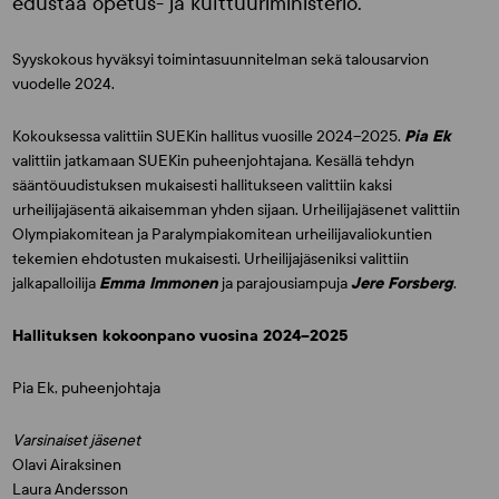
edustaa opetus- ja kulttuuriministeriö.
Syyskokous hyväksyi toimintasuunnitelman sekä talousarvion
vuodelle 2024.
Kokouksessa valittiin SUEKin hallitus vuosille 2024–2025.
Pia Ek
valittiin jatkamaan SUEKin puheenjohtajana. Kesällä tehdyn
sääntöuudistuksen mukaisesti hallitukseen valittiin kaksi
urheilijajäsentä aikaisemman yhden sijaan. Urheilijajäsenet valittiin
Olympiakomitean ja Paralympiakomitean urheilijavaliokuntien
tekemien ehdotusten mukaisesti. Urheilijajäseniksi valittiin
jalkapalloilija
Emma Immonen
ja parajousiampuja
Jere Forsberg
.
Hallituksen kokoonpano vuosina 2024–2025
Pia Ek, puheenjohtaja
Varsinaiset jäsenet
Olavi Airaksinen
Laura Andersson