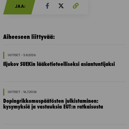
JAA:
Aiheeseen liittyvää:
UUTISET - 5.8.2026
Iljukov SUEKin lääketieteelliseksi asiantuntijaksi
UUTISET - 16.7.2026
Dopingrikkomuspäätösten julkistaminen:
kysymyksiä ja vastauksia EUT:n ratkaisusta