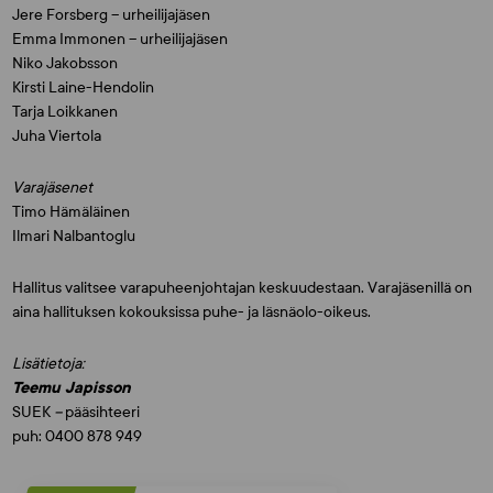
Jere Forsberg – urheilijajäsen
Emma Immonen – urheilijajäsen
Niko Jakobsson
Kirsti Laine-Hendolin
Tarja Loikkanen
Juha Viertola
Varajäsenet
Timo Hämäläinen
Ilmari Nalbantoglu
Hallitus valitsee varapuheenjohtajan keskuudestaan. Varajäsenillä on
aina hallituksen kokouksissa puhe- ja läsnäolo-oikeus.
Lisätietoja:
Teemu Japisson
SUEK
–
pääsihteeri
puh: 0400 878 949