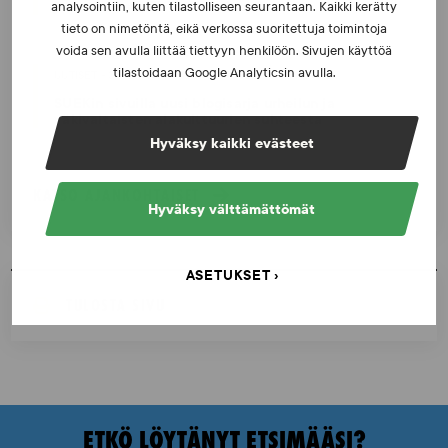
ja vastauksia EUT:n ratkaisusta
analysointiin, kuten tilastolliseen seurantaan. Kaikki kerätty
tieto on nimetöntä, eikä verkossa suoritettuja toimintoja
voida sen avulla liittää tiettyyn henkilöön. Sivujen käyttöä
tilastoidaan Google Analyticsin avulla.
UUTISET - 30.6.2026
SUEKin sivuilla uusi blogisarja urheilun ja
väkivaltaisten alakulttuurien suhteesta
Hyväksy kaikki evästeet
KATSO AJANKOHTAISET
Hyväksy välttämättömät
ASETUKSET
TULOSTA SIVU
ETKÖ LÖYTÄNYT ETSIMÄÄSI?