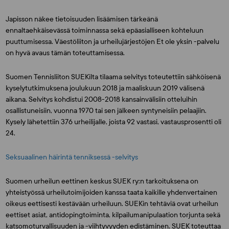
Japisson näkee tietoisuuden lisäämisen tärkeänä
ennaltaehkäisevässä toiminnassa sekä epäasialliseen kohteluun
puuttumisessa. Väestöliiton ja urheilujärjestöjen Et ole yksin -palvelu
on hyvä avaus tämän toteuttamisessa.
Suomen Tennisliiton SUEKilta tilaama selvitys toteutettiin sähköisenä
kyselytutkimuksena joulukuun 2018 ja maaliskuun 2019 välisenä
aikana. Selvitys kohdistui 2008-2018 kansainvälisiin otteluihin
osallistuneisiin, vuonna 1970 tai sen jälkeen syntyneisiin pelaajiin.
Kysely lähetettiin 376 urheilijalle, joista 92 vastasi, vastausprosentti oli
24.
Seksuaalinen häirintä tenniksessä -selvitys
Suomen urheilun eettinen keskus SUEK ry:n tarkoituksena on
yhteistyössä urheilutoimijoiden kanssa taata kaikille yhdenvertainen
oikeus eettisesti kestävään urheiluun. SUEKin tehtäviä ovat urheilun
eettiset asiat, antidopingtoiminta, kilpailumanipulaation torjunta sekä
katsomoturvallisuuden ja -viihtyvyyden edistäminen. SUEK toteuttaa