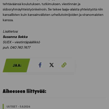
tehtäväänsä koulutuksen, tutkimuksen, viestinnän ja
sidosryhmäyhteistyönkeinoin. Se tekee laaja-alaista yhteistyötä niin
kansallisten kuin kansainvälisten urheilutoimijoiden ja viranomaisten
kanssa.
Lisätietoa:
Susanna Sokka
SUEK – viestintäpäällikkö
puh. 040 740 7477
JAA:
Aiheeseen liittyvää:
UUTISET - 5.8.2026