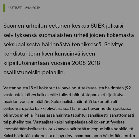
UUTISET - 24.4.2019
Suomen urheilun eettinen keskus SUEK julkaisi
selvityksensä suomalaisten urheilijoiden kokemasta
seksuaalisesta häirinnästä tenniksessä. Selvitys
kohdistui tenniksen kansainväliseen
kilpailutoimintaan vuosina 2008-2018
osallistuneisiin pelaajiin.
Vastanneista 15 oli kokenut tai havainnut seksuaalista häirintään (92
vastausta). Lähes kaikki esille tulleet häirintätapaukset sijoittuivat
useiden vuosien päähän. Seksuaalista häirintää kokeneita oli
seitsemän, jotka kaikki olivat naisia. Häirintää havainneiden joukossa
oli myös miehiä. Pääasiassa häirintä tapahtui sanallisesti, sanattomasti
tai puhelimitse. Vastaajista kaksi naispelaajaa oli kokenut fyysistä
itsemääräämisoikeutta loukkaavaa häirintää miespuolisilta henkilöiltä.
Kaksi häirintää kokeneista oli pyrkinyt saamaan apua häirintään, mutta