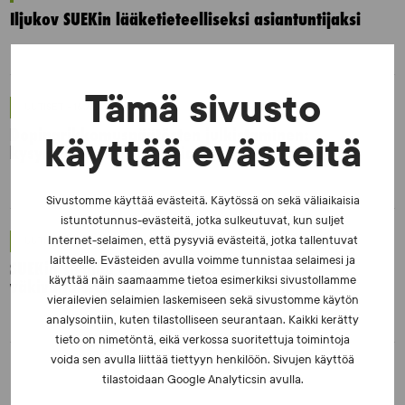
Iljukov SUEKin lääketieteelliseksi asiantuntijaksi
Tämä sivusto
UUTISET - 16.7.2026
Dopingrikkomuspäätösten julkistaminen:
käyttää evästeitä
kysymyksiä ja vastauksia EUT:n ratkaisusta
Sivustomme käyttää evästeitä. Käytössä on sekä väliaikaisia
istuntotunnus-evästeitä, jotka sulkeutuvat, kun suljet
Internet-selaimen, että pysyviä evästeitä, jotka tallentuvat
UUTISET - 30.6.2026
laitteelle. Evästeiden avulla voimme tunnistaa selaimesi ja
SUEKin sivuilla uusi blogisarja urheilun ja
käyttää näin saamaamme tietoa esimerkiksi sivustollamme
väkivaltaisten alakulttuurien suhteesta
vierailevien selaimien laskemiseen sekä sivustomme käytön
analysointiin, kuten tilastolliseen seurantaan. Kaikki kerätty
tieto on nimetöntä, eikä verkossa suoritettuja toimintoja
voida sen avulla liittää tiettyyn henkilöön. Sivujen käyttöä
tilastoidaan Google Analyticsin avulla.