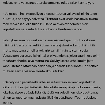
kokivat, etteivät saaneet tarvitsemaansa tukea asian käsittelyyn.
– Jokaiseen häirintäepäilyyn pitää suhtautua vakavasti, niihin tulee
puuttua ja ne täytyy selvittää. Tilanteet ovat usein haastavia, mutta
molempia osapuolia tulee kuulla sekä asian etenemiseen on
järjestettävä seuranta, tutkija
Johanna Hentunen
sanoo.
Selvityksessä ei noussut esiin viime aikoina tapahtunutta vakavaa
häirintää. Vastaushetkellä kukaan vastaajista ei kokenut häirintää,
mutta muutama urheilija koki uhkaa häirinnän toistumisesta.
Vastausten perusteella häiritsijät olivat miehiä, joista suurin osa toimi
tapahtumahetkellä valmentajina. Selvityksessä urheilutoimijoita
kannustetaan ottamaan häirinnän ja epäasiallisen kohtelun sisältöjä
mukaan esimerkiksi valmentajakoulutuksiin.
– Selvityksen perusteella urheilussa tarvitaan selkeät järjestelmät,
joilla puututaan ja käsitellään häirintätapausepäilyjä. Jokainen toimija,
joka havaitsee epäasiallista käytöstä, on velvollinen joko puuttumaan
siihen tai raportoimaan asiasta, SUEKin pääsihteeri
Teemu Japisson
sanoo.