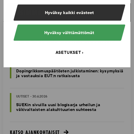
UUSIMMAT UUTISET
Hyväksy kaikki evästeet
Hyväksy välttämättömät
UUTISET - 5.8.2026
Iljukov SUEKin lääketieteelliseksi asiantuntijaksi
ASETUKSET
UUTISET - 16.7.2026
Dopingrikkomuspäätösten julkistaminen: kysymyksiä
ja vastauksia EUT:n ratkaisusta
UUTISET - 30.6.2026
SUEKin sivuilla uusi blogisarja urheilun ja
väkivaltaisten alakulttuurien suhteesta
KATSO AJANKOHTAISET