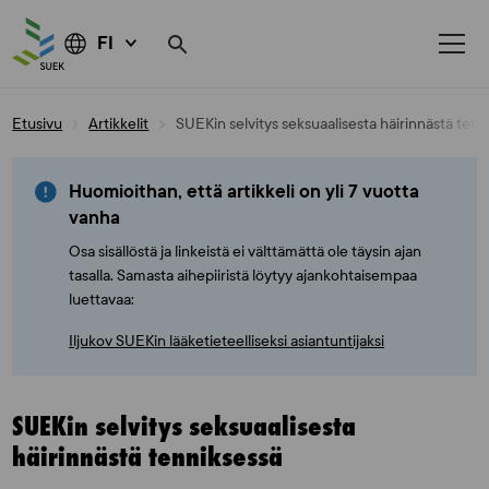
FI
Skip
Etusivu
Artikkelit
SUEKin selvitys seksuaalisesta häirinnästä tenn
to
content
Huomioithan, että artikkeli on yli 7 vuotta
vanha
Osa sisällöstä ja linkeistä ei välttämättä ole täysin ajan
tasalla. Samasta aihepiiristä löytyy ajankohtaisempaa
luettavaa:
Iljukov SUEKin lääketieteelliseksi asiantuntijaksi
SUEKin selvitys seksuaalisesta
häirinnästä tenniksessä