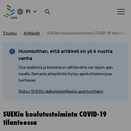
FI
Skip
Etusivu
Artikkelit
SUEKin koulutustoiminta COVID-19 tilanteess
to
content
Huomioithan, että artikkeli on yli 6 vuotta
vanha
Osa sisällöstä ja linkeistä ei välttämättä ole täysin ajan
tasalla. Samasta aihepiiristä löytyy ajankohtaisempaa
luettavaa:
Iljukov SUEKin lääketieteelliseksi asiantuntijaksi
SUEKin koulutustoiminta COVID-19
tilanteessa