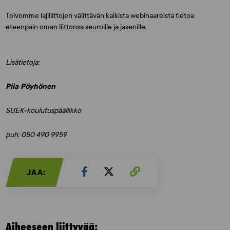
Toivomme lajiliittojen välittävän kaikista webinaareista tietoa
eteenpäin oman liittonsa seuroille ja jäsenille.
Lisätietoja:
Piia Pöyhönen
SUEK-koulutuspäällikkö
puh: 050 490 9959
JAA:
Aiheeseen liittyvää: