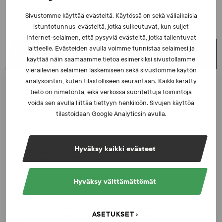
Sivustomme käyttää evästeitä. Käytössä on sekä väliaikaisia
istuntotunnus-evästeitä, jotka sulkeutuvat, kun suljet
Internet-selaimen, että pysyviä evästeitä, jotka tallentuvat
laitteelle. Evästeiden avulla voimme tunnistaa selaimesi ja
UUSIMMAT UUTISET
käyttää näin saamaamme tietoa esimerkiksi sivustollamme
vierailevien selaimien laskemiseen sekä sivustomme käytön
analysointiin, kuten tilastolliseen seurantaan. Kaikki kerätty
UUTISET - 5.8.2026
tieto on nimetöntä, eikä verkossa suoritettuja toimintoja
Iljukov SUEKin lääketieteelliseksi asiantuntijaksi
voida sen avulla liittää tiettyyn henkilöön. Sivujen käyttöä
tilastoidaan Google Analyticsin avulla.
UUTISET - 16.7.2026
Hyväksy kaikki evästeet
Dopingrikkomuspäätösten julkistaminen: kysymyksiä
ja vastauksia EUT:n ratkaisusta
Hyväksy välttämättömät
UUTISET - 30.6.2026
SUEKin sivuilla uusi blogisarja urheilun ja
ASETUKSET
väkivaltaisten alakulttuurien suhteesta