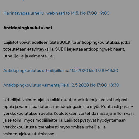
Häirintävapaa urheilu -webinaari to 14.5. klo 17:00–19:00
Antidopingkoulutukset
Lajiliitot voivat edelleen tilata SUEKilta antidopingkoulutuksia, jotka
toteutetaan etäyhteyksillä. SUEK järjestää antidopingwebinaarit,
urheilijoille ja valmentajille:
Antidopingkoulutus urheilijoille ma 11.5.2020 klo 17:00–18:30
Antidopingkoulutus valmentajille ti 12.5.2020 klo 17:00–18:30
Urheilijat, valmentajat ja kaikki muut urheilutoimijat voivat helposti
oppia ja varmistaa tietonsa antidopingasioista myös Puhtaasti paras -
verkkokoulutuksen avulla. Koulutuksen voi tehdä missä ja milloin vain,
ja se toimii myös mobiililaitteilla. Lajiliitot pystyvät hyödyntämään
verkkokoulutusta itsenäisesti myös omissa urheilija- ja
valmentajakoulutuksissaan.