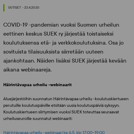
UUTISET - 23.4.2020
COVID-19 -pandemian vuoksi Suomen urheilun
eettinen keskus SUEK ry järjestää toistaiseksi
koulutuksensa etä- ja verkkokoulutuksina. Osa jo
sovituista tilaisuuksista siirretään uuteen
ajankohtaan. Näiden lisäksi SUEK järjestää kevään
aikana webinaareja.
Häirintävapaa urheilu -webinaarit
Aluejärjestöihin suunnatun Häirintävapaa urheilu -koulutuskiertueen
perutuille koulutuspäiville etsitään uusia koulutuspäiviä syksyyn.
Koulutuskiertueen siirtymisen vuoksi SUEK toteuttaa seuraavat
urheiluseuroille suunnatut webinaarit:
Häirintävapaa urheilu -webinaari ke 6.5. klo 17:00–19:00