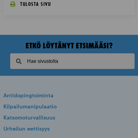
TULOSTA SIVU
ETKÖ LÖYTÄNYT ETSIMÄÄSI?
Antidopingtoiminta
Kilpailumanipulaatio
Katsomoturvallisuus
Urheilun eettisyys