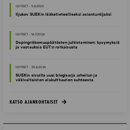
UUTISET - 5.8.2026
Iljukov SUEKin lääketieteelliseksi asiantuntijaksi
UUTISET - 16.7.2026
Dopingrikkomuspäätösten julkistaminen: kysymyksiä
ja vastauksia EUT:n ratkaisusta
UUTISET - 30.6.2026
SUEKin sivuilla uusi blogisarja urheilun ja
väkivaltaisten alakulttuurien suhteesta
KATSO AJANKOHTAISET