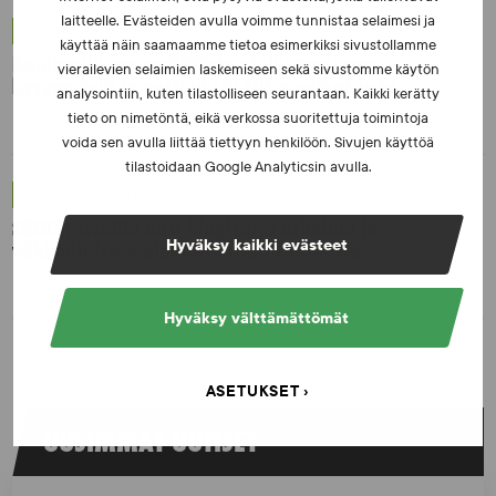
laitteelle. Evästeiden avulla voimme tunnistaa selaimesi ja
UUTISET - 16.7.2026
käyttää näin saamaamme tietoa esimerkiksi sivustollamme
Dopingrikkomuspäätösten julkistaminen:
vierailevien selaimien laskemiseen sekä sivustomme käytön
kysymyksiä ja vastauksia EUT:n ratkaisusta
analysointiin, kuten tilastolliseen seurantaan. Kaikki kerätty
tieto on nimetöntä, eikä verkossa suoritettuja toimintoja
voida sen avulla liittää tiettyyn henkilöön. Sivujen käyttöä
tilastoidaan Google Analyticsin avulla.
UUTISET - 30.6.2026
SUEKin sivuilla uusi blogisarja urheilun ja
Hyväksy kaikki evästeet
väkivaltaisten alakulttuurien suhteesta
Hyväksy välttämättömät
ASETUKSET
UUSIMMAT UUTISET