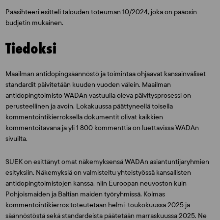
Pääsihteeri esitteli talouden toteuman 10/2024, joka on pääosin
budjetin mukainen.
Tiedoksi
Maailman antidopingsäännöstö ja toimintaa ohjaavat kansainväliset
standardit päivitetään kuuden vuoden välein. Maailman
antidopingtoimisto WADAn vastuulla oleva päivitysprosessi on
perusteellinen ja avoin. Lokakuussa päättyneellä toisella
kommentointikierroksella dokumentit olivat kaikkien
kommentoitavana ja yli 1 800 kommenttia on luettavissa WADAn
sivuilta.
SUEK on esittänyt omat näkemyksensä WADAn asiantuntijaryhmien
esityksiin. Näkemyksiä on valmisteltu yhteistyössä kansallisten
antidopingtoimistojen kanssa, niin Euroopan neuvoston kuin
Pohjoismaiden ja Baltian maiden työryhmissä. Kolmas
kommentointikierros toteutetaan helmi-toukokuussa 2025 ja
säännöstöstä sekä standardeista päätetään marraskuussa 2025. Ne