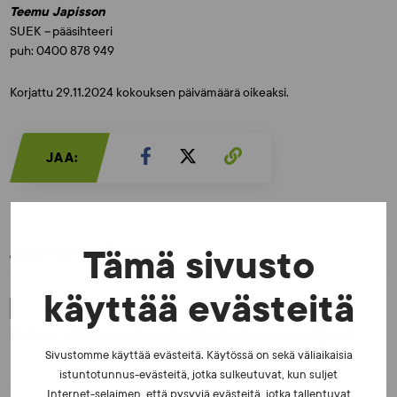
Teemu Japisson
SUEK
–
pääsihteeri
puh: 0400 878 949
Korjattu 29.11.2024 kokouksen päivämäärä oikeaksi.
JAA:
Aiheeseen liittyvää:
Tämä sivusto
käyttää evästeitä
UUTISET - 5.8.2026
Iljukov SUEKin lääketieteelliseksi asiantuntijaksi
Sivustomme käyttää evästeitä. Käytössä on sekä väliaikaisia
istuntotunnus-evästeitä, jotka sulkeutuvat, kun suljet
Internet-selaimen, että pysyviä evästeitä, jotka tallentuvat