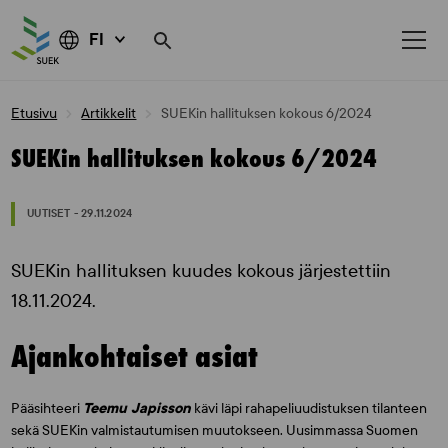
FI
Skip
Etusivu
Artikkelit
SUEKin hallituksen kokous 6/2024
to
content
SUEKin hallituksen kokous 6/2024
UUTISET - 29.11.2024
SUEKin hallituksen kuudes kokous järjestettiin
18.11.2024.
Ajankohtaiset asiat
Pääsihteeri
Teemu Japisson
kävi läpi rahapeliuudistuksen tilanteen
sekä SUEKin valmistautumisen muutokseen. Uusimmassa Suomen