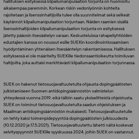
hallituksen esityksessä kilpailumanipulaation torjunta on huomioitu
aikaisempaa paremmin. Korkean riskin vedonlyönnin kohteita
rajoitetaan ja lisenssinhaltijoilla tulee olla suunnitelmat sekä selkeät
käytännöt kilpailumanipulaation torjuntaan. Näiden raamien sisällä
lisenssinhaltijoiden kilpailumanipulaation torjunta on esityksessä
jätetty pääosin itsesäätelyn varaan. Keskusteluissa rahapeliyhtiöiden
edustajien kanssa on noussut esille SUEKin koordinointiosaamisen
hyödyntäminen yhtenäisen itsesääntelyn rakentamisessa. Hallituksen
esityksessä ei ole määritelty SUEKille tiedonsaantioikeutta toimiluvan
haltijoilta, joka auttaisi merkittävästi kilpailumanipulaation torjunnassa.
SUEK on hakenut tietosuojavaltuutetulta ohjausta dopingpäätösten
julkistamiseen Suomen antidopingsäännöstön valmistelun
yhteydessä vuonna 2019, eikä tällöin saatu yksiselitteistä ohjeistusta.
SUEK on toiminut tietosuojavaltuutetulta saadun ohjeistuksen ja
Maailman antidopingsäännöstön mukaisesti. Tietosuojavaltuutetulle
on tehty kaksi toimenpidepyyntöä dopingpäätösten julkisuudesta
(10.12.2020 ja 17.5.2021). Tietosuojavaltuutettu lähetti näitä koskevat
selvityspyynnöt SUEKille syyskuussa 2024, joihin SUEK on vastannut.