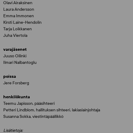
Olavi Airaksinen
Laura Andersson
Emma Immonen
Kirsti Laine-Hendolin
Tarja Loikkanen
Juha Viertola
varajäsenet
Juuso Oilinki
Ilmari Nalbantoglu
poissa
Jere Forsberg
henkilökunta
Teemu Japisson, pääsihteeri
Petteri Lindblom, hallituksen sihteeri, lakiasiainjohtaja
Susanna Sokka, viestintäpäällikkö
Lisätietoja: