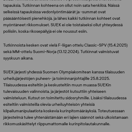
tapauksia. Tutkinnan kohteena on ollut noin sata henkilöä. Näissä
selkeissä tapauksissa vedonlyöntimäärät ja -summat ovat
pääsääntöisesti pienehköjä, ja lähes kaikki tutkinnan kohteet ovat
myöntäneet rikkomukset. SUEK ei ole toistaiseksi ollut yhteydessä
poliisiin, koska rikosepäilyjä ei ole noussut esiin.
Tutkinnoista kesken ovat vielä F-liigan ottelu Classic–SPV (15.4.2025)
sekä MM-ottelu Suomi–Norja (13.12.2024). Tutkinnat valmistuvat
syyskuun aikana.
SUEK järjesti yhdessä Suomen Olympiakomitean kanssa tilaisuuden
urheilujärjestöjen puheen- ja toiminnanjohtajille 25.8.2025.
Tilaisuudessa esiteltiin ja keskusteltiin muun muassa SUEKin
tulevaisuuden valinnoista, ja järjestöt kutsuttiin yhteiseen
valmisteluun. Kutsut on toimitettu sidosryhmille. Lisäksi tilaisuudessa
esiteltiin valmisteilla olevia urheiluyhteisön yhteisiä
kilpailumanipulaatiota koskevia kurinpitomääräyksiä. Toteutuessaan
järjestelmä tulee yhtenäistämään eri lajien säännöt sekä ulkoistamaan
rikkomuskäsittelyt riippumattomalle kurinpitolautakunnalle.