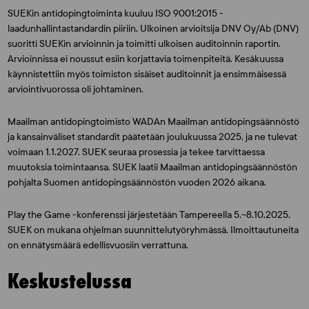
SUEKin antidopingtoiminta kuuluu ISO 9001:2015 -
laadunhallintastandardin piiriin. Ulkoinen arvioitsija DNV Oy/Ab (DNV)
suoritti SUEKin arvioinnin ja toimitti ulkoisen auditoinnin raportin.
Arvioinnissa ei noussut esiin korjattavia toimenpiteitä. Kesäkuussa
käynnistettiin myös toimiston sisäiset auditoinnit ja ensimmäisessä
arviointivuorossa oli johtaminen.
Maailman antidopingtoimisto WADAn Maailman antidopingsäännöstö
ja kansainväliset standardit päätetään joulukuussa 2025, ja ne tulevat
voimaan 1.1.2027. SUEK seuraa prosessia ja tekee tarvittaessa
muutoksia toimintaansa. SUEK laatii Maailman antidopingsäännöstön
pohjalta Suomen antidopingsäännöstön vuoden 2026 aikana.
Play the Game -konferenssi järjestetään Tampereella 5.–8.10.2025.
SUEK on mukana ohjelman suunnittelutyöryhmässä. Ilmoittautuneita
on ennätysmäärä edellisvuosiin verrattuna.
Keskustelussa