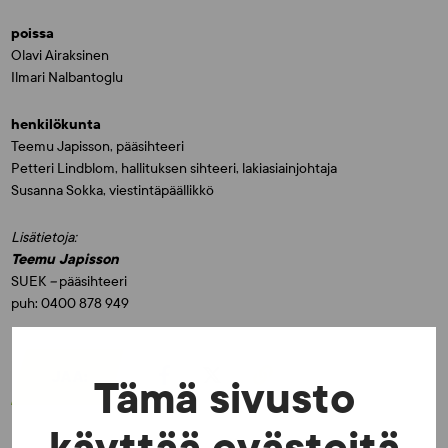
poissa
Olavi Airaksinen
Ilmari Nalbantoglu
henkilökunta
Teemu Japisson, pääsihteeri
Petteri Lindblom, hallituksen sihteeri, lakiasiainjohtaja
Susanna Sokka, viestintäpäällikkö
Lisätietoja:
Teemu Japisson
SUEK
–
pääsihteeri
puh: 0400 878 949
JAA:
Tämä sivusto