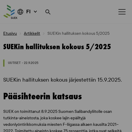
FI
Skip
Etusivu
Artikkelit
SUEKin hallituksen kokous 5/2025
to
content
SUEKin hallituksen kokous 5/2025
UUTISET - 22.9.2025
SUEKin hallituksen kokous järjestettiin 15.9.2025.
Pääsihteerin katsaus
SUEK on toimittanut 8.9.2025 Suomen Salibandyliitolle osan
tutkinta-aineistosta, joka koskee lajin epäiltyjä
vedonlyöntirikkomuksia miesten F-liigassa alkaen kausilta 2021–
2022. Toimitettu aineisto koskee 75 prosenttia, jotka ovat selkeitä