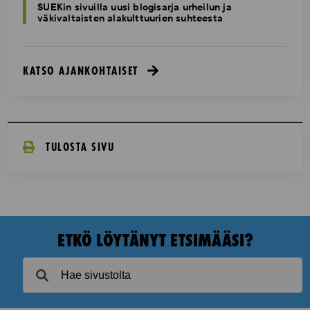
SUEKin sivuilla uusi blogisarja urheilun ja
väkivaltaisten alakulttuurien suhteesta
KATSO AJANKOHTAISET
TULOSTA SIVU
ETKÖ LÖYTÄNYT ETSIMÄÄSI?