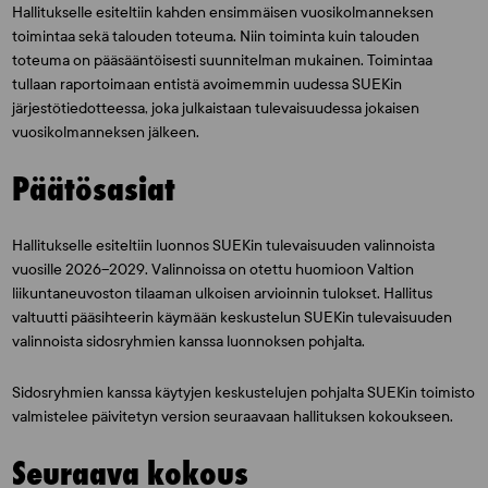
Hallitukselle esiteltiin kahden ensimmäisen vuosikolmanneksen
toimintaa sekä talouden toteuma. Niin toiminta kuin talouden
toteuma on pääsääntöisesti suunnitelman mukainen. Toimintaa
tullaan raportoimaan entistä avoimemmin uudessa SUEKin
järjestötiedotteessa, joka julkaistaan tulevaisuudessa jokaisen
vuosikolmanneksen jälkeen.
Päätösasiat
Hallitukselle esiteltiin luonnos SUEKin tulevaisuuden valinnoista
vuosille 2026–2029. Valinnoissa on otettu huomioon Valtion
liikuntaneuvoston tilaaman ulkoisen arvioinnin tulokset. Hallitus
valtuutti pääsihteerin käymään keskustelun SUEKin tulevaisuuden
valinnoista sidosryhmien kanssa luonnoksen pohjalta.
Sidosryhmien kanssa käytyjen keskustelujen pohjalta SUEKin toimisto
valmistelee päivitetyn version seuraavaan hallituksen kokoukseen.
Seuraava kokous