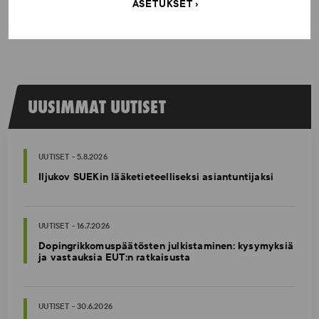
ASETUKSET
UUSIMMAT UUTISET
UUTISET - 5.8.2026
Iljukov SUEKin lääketieteelliseksi asiantuntijaksi
UUTISET - 16.7.2026
Dopingrikkomuspäätösten julkistaminen: kysymyksiä
ja vastauksia EUT:n ratkaisusta
UUTISET - 30.6.2026