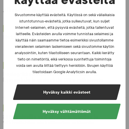
käyttää evästeitä
Aiheeseen liittyvää:
Sivustomme käyttää evästeitä. Käytössä on sekä väliaikaisia
istuntotunnus-evästeitä, jotka sulkeutuvat, kun suljet
Internet-selaimen, että pysyviä evästeitä, jotka tallentuvat
UUTISET - 5.8.2026
laitteelle. Evästeiden avulla voimme tunnistaa selaimesi ja
Iljukov SUEKin lääketieteelliseksi asiantuntijaksi
käyttää näin saamaamme tietoa esimerkiksi sivustollamme
vierailevien selaimien laskemiseen sekä sivustomme käytön
analysointiin, kuten tilastolliseen seurantaan. Kaikki kerätty
tieto on nimetöntä, eikä verkossa suoritettuja toimintoja
UUTISET - 16.7.2026
voida sen avulla liittää tiettyyn henkilöön. Sivujen käyttöä
tilastoidaan Google Analyticsin avulla.
Dopingrikkomuspäätösten julkistaminen:
kysymyksiä ja vastauksia EUT:n ratkaisusta
Hyväksy kaikki evästeet
UUTISET - 30.6.2026
Hyväksy välttämättömät
SUEKin sivuilla uusi blogisarja urheilun ja
väkivaltaisten alakulttuurien suhteesta