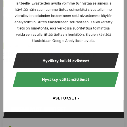
laitteelle. Evästeiden avulla voimme tunnistaa selaimesi ja
UUTISET - 16.7.2026
käyttää näin saamaamme tietoa esimerkiksi sivustollamme
Dopingrikkomuspäätösten julkistaminen:
vierailevien selaimien laskemiseen sekä sivustomme käytön
kysymyksiä ja vastauksia EUT:n ratkaisusta
analysointiin, kuten tilastolliseen seurantaan. Kaikki kerätty
tieto on nimetöntä, eikä verkossa suoritettuja toimintoja
voida sen avulla liittää tiettyyn henkilöön. Sivujen käyttöä
tilastoidaan Google Analyticsin avulla.
UUTISET - 30.6.2026
SUEKin sivuilla uusi blogisarja urheilun ja
väkivaltaisten alakulttuurien suhteesta
Hyväksy kaikki evästeet
Hyväksy välttämättömät
ASETUKSET
UUSIMMAT UUTISET