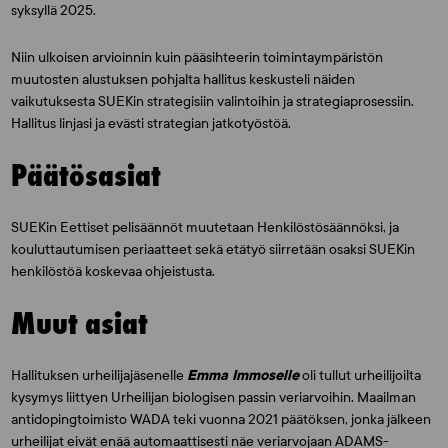
syksyllä 2025.
Niin ulkoisen arvioinnin kuin pääsihteerin toimintaympäristön
muutosten alustuksen pohjalta hallitus keskusteli näiden
vaikutuksesta SUEKin strategisiin valintoihin ja strategiaprosessiin.
Hallitus linjasi ja evästi strategian jatkotyöstöä.
Päätösasiat
SUEKin Eettiset pelisäännöt muutetaan Henkilöstösäännöksi, ja
kouluttautumisen periaatteet sekä etätyö siirretään osaksi SUEKin
henkilöstöä koskevaa ohjeistusta.
Muut asiat
Hallituksen urheilijajäsenelle
Emma Immoselle
oli tullut urheilijoilta
kysymys liittyen Urheilijan biologisen passin veriarvoihin. Maailman
antidopingtoimisto WADA teki vuonna 2021 päätöksen, jonka jälkeen
urheilijat eivät enää automaattisesti näe veriarvojaan ADAMS-