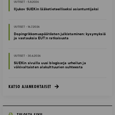
UUTISET - 5.8.2026
Iljukov SUEKin lääketieteelliseksi asiantuntijaksi
UUTISET - 16.7.2026
Dopingrikkomuspäätösten julkistaminen: kysymyksiä
ja vastauksia EUT:n ratkaisusta
UUTISET - 30.6.2026
SUEKin sivuilla uusi blogisarja urheilun ja
väkivaltaisten alakulttuurien suhteesta
KATSO AJANKOHTAISET
TULOSTA SIVU