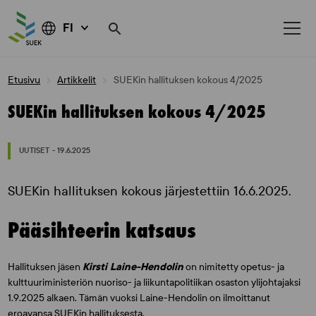
FI
Skip
Etusivu
Artikkelit
SUEKin hallituksen kokous 4/2025
to
content
SUEKin hallituksen kokous 4/2025
UUTISET - 19.6.2025
SUEKin hallituksen kokous järjestettiin 16.6.2025.
Pääsihteerin katsaus
Hallituksen jäsen
Kirsti Laine-Hendolin
on nimitetty opetus- ja
kulttuuriministeriön nuoriso- ja liikuntapolitiikan osaston ylijohtajaksi
1.9.2025 alkaen. Tämän vuoksi Laine-Hendolin on ilmoittanut
eroavansa SUEKin hallituksesta.