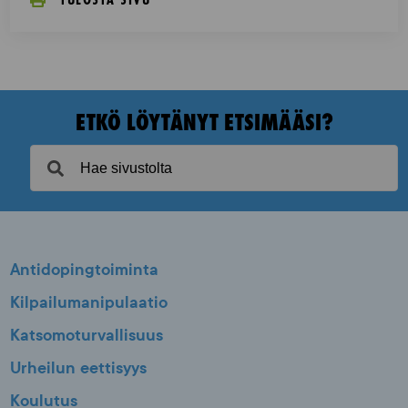
ETKÖ LÖYTÄNYT ETSIMÄÄSI?
Antidopingtoiminta
Kilpailumanipulaatio
Katsomoturvallisuus
Urheilun eettisyys
Koulutus