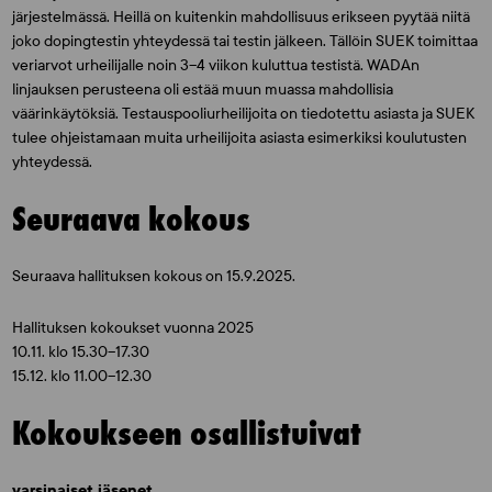
järjestelmässä. Heillä on kuitenkin mahdollisuus erikseen pyytää niitä
joko dopingtestin yhteydessä tai testin jälkeen. Tällöin SUEK toimittaa
veriarvot urheilijalle noin 3–4 viikon kuluttua testistä. WADAn
linjauksen perusteena oli estää muun muassa mahdollisia
väärinkäytöksiä. Testauspooliurheilijoita on tiedotettu asiasta ja SUEK
tulee ohjeistamaan muita urheilijoita asiasta esimerkiksi koulutusten
yhteydessä.
Seuraava kokous
Seuraava hallituksen kokous on 15.9.2025.
Hallituksen kokoukset vuonna 2025
10.11. klo 15.30–17.30
15.12. klo 11.00–12.30
Kokoukseen osallistuivat
varsinaiset jäsenet