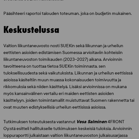
Pääsihteeri raportoi talouden toteuman, joka on budjetin mukainen.
Keskustelussa
Valtion liikuntaneuvosto nosti SUEKin sekä liikunnan ja urheilun
eettisten asioiden edistämisen Suomessa arvioitaviin kohteisiin
liikuntaneuvoston toimikauden (2023–2027) aikana. Arvioinnin
tavoitteena on tuottaa tietoa SUEKin toiminnasta, sen
tuloksellisuudesta sekä vaikutuksista. Liikunnan ja urheilun eettisissä
asioissa käsiteltiin muun muassa kokonaisuuden toimivuutta ja
rikkomuksia sekä niiden käsittelyä. Lisäksi arvioinnissa on mukana
myös kansainvälinen vertailu eri maiden eettisten asioiden
käsittelyyn, joiden toimintamallit muistuttavat Suomen rakennetta tai
ovat muuten edistyksellisiä urheilun eettisissä asioissa.
Tutkimuksen toteutuksesta vastannut
Vesa Salminen
4FRONT
Oy:stä esitteli hallitukselle tutkimuksen keskeisiä tuloksia. Arvioinnin
loppuraportti julkaistaan valtion liikuntaneuvoston julkaisusarjassa