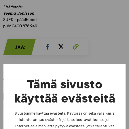
Lisätietoja:
Teemu Japisson
SUEK
–
pääsihteeri
puh: 0400 878 949
JAA:
Aiheeseen liittyvää:
Tämä sivusto
käyttää evästeitä
UUTISET - 5.8.2026
Iljukov SUEKin lääketieteelliseksi asiantuntijaksi
Sivustomme käyttää evästeitä. Käytössä on sekä väliaikaisia
istuntotunnus-evästeitä, jotka sulkeutuvat, kun suljet
Internet-selaimen, että pysyviä evästeitä, jotka tallentuvat