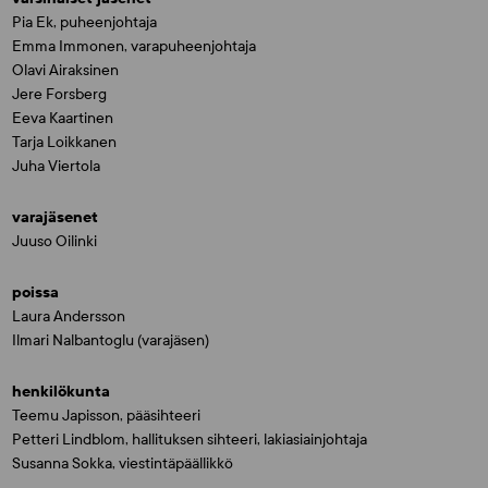
Pia Ek, puheenjohtaja
Emma Immonen, varapuheenjohtaja
Olavi Airaksinen
Jere Forsberg
Eeva Kaartinen
Tarja Loikkanen
Juha Viertola
varajäsenet
Juuso Oilinki
poissa
Laura Andersson
Ilmari Nalbantoglu (varajäsen)
henkilökunta
Teemu Japisson, pääsihteeri
Petteri Lindblom, hallituksen sihteeri, lakiasiainjohtaja
Susanna Sokka, viestintäpäällikkö