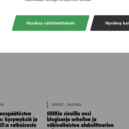
Hyväksy välttämättömät
Hyväksy kai
026
UUTISET - 30.6.2026
muspäätösten
SUEKin sivuilla uusi
n: kysymyksiä ja
blogisarja urheilun ja
UT:n ratkaisusta
väkivaltaisten alakulttuurien