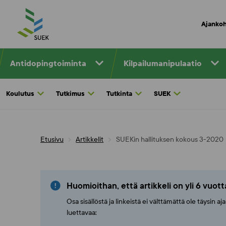
Skip
to
Ajankoh
content
Antidopingtoiminta
Kilpailumanipulaatio
Koulutus
Tutkimus
Tutkinta
SUEK
Etusivu
Artikkelit
SUEKin hallituksen kokous 3-2020
Huomioithan, että artikkeli on yli 6 vuot
Osa sisällöstä ja linkeistä ei välttämättä ole täysin 
luettavaa: