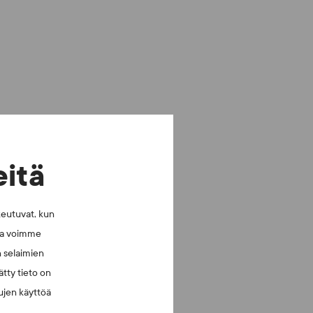
eitä
keutuvat, kun
lla voimme
n selaimien
tty tieto on
vujen käyttöä