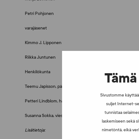
Petri Pohjonen
varajäsenet
Kimmo J. Lipponen
Riikka Juntunen
Henkilökunta
Tämä 
Teemu Japisson, pääsihteeri
Sivustomme käyttää e
Petteri Lindblom, hallituksen sihteeri
suljet Internet-se
tunnistaa selaimes
Susanna Sokka, viestintäpäällikkö
laskemiseen sekä si
nimetöntä, eikä verk
Lisätietoja: