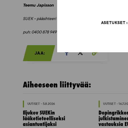
Teemu Japisson
SUEK – pääsihteeri
ASETUKSET
puh: 0400 878 949
JAA:
Aiheeseen liittyvää:
UUTISET - 5.8.2026
UUTISET - 16.7.2
Iljukov SUEKin
Dopingrikko
lääketieteelliseksi
julkistamine
asiantuntijaksi
vastauksia E