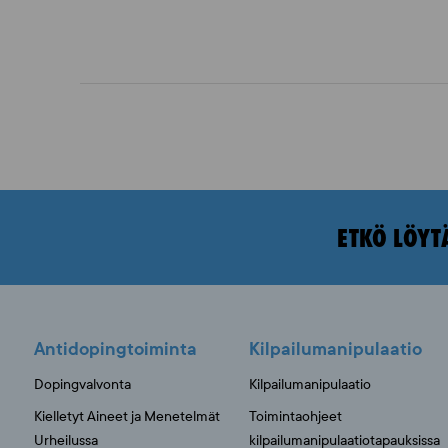
ETKÖ LÖYT
Antidopingtoiminta
Kilpailumanipulaatio
Dopingvalvonta
Kilpailumanipulaatio
Kielletyt Aineet ja Menetelmät
Toimintaohjeet
Urheilussa
kilpailumanipulaatiotapauksissa