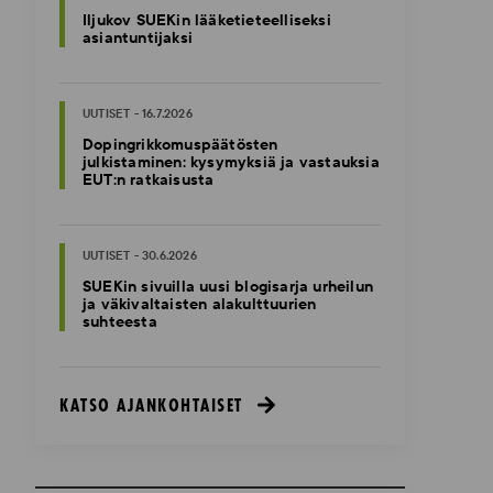
Iljukov SUEKin lääketieteelliseksi
asiantuntijaksi
UUTISET - 16.7.2026
Dopingrikkomuspäätösten
julkistaminen: kysymyksiä ja vastauksia
EUT:n ratkaisusta
UUTISET - 30.6.2026
SUEKin sivuilla uusi blogisarja urheilun
ja väkivaltaisten alakulttuurien
suhteesta
KATSO AJANKOHTAISET