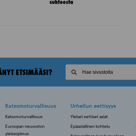
suhteesta
ÄNYT ETSIMÄÄSI?
Katsomoturvallisuus
Urheilun eettisyys
Katsomoturvallisuus
Yleiset eettiset asiat
Euroopan neuvoston
Epäasiallinen kohtelu
yleissopimus