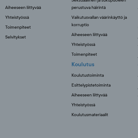
Seksuaalinen ja sukupuoleen
Aiheeseen liittyvää
perustuva häirintä
Yhteistyössä
Vaikutusvallan väärinkäyttö ja
korruptio
Toimenpiteet
Aiheeseen liittyvää
Selvitykset
Yhteistyössä
Toimenpiteet
Koulutus
Koulutustoiminta
Esittelypistetoiminta
Aiheeseen liittyvää
Yhteistyössä
Koulutusmateriaalit