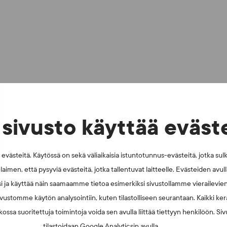
sivusto käyttää eväst
västeitä. Käytössä on sekä väliaikaisia istuntotunnus-evästeitä, jotka sul
laimen, että pysyviä evästeitä, jotka tallentuvat laitteelle. Evästeiden avu
i ja käyttää näin saamaamme tietoa esimerkiksi sivustollamme vierailevie
vustomme käytön analysointiin, kuten tilastolliseen seurantaan. Kaikki kerä
ossa suoritettuja toimintoja voida sen avulla liittää tiettyyn henkilöön. Si
tilastoidaan Google Analyticsin avulla.