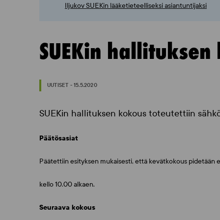
Iljukov SUEKin lääketieteelliseksi asiantuntijaksi
SUEKin hallituksen
UUTISET - 15.5.2020
SUEKin hallituksen kokous toteutettiin säh
Päätösasiat
Päätettiin esityksen mukaisesti, että kevätkokous pidetää
kello 10.00 alkaen.
Seuraava kokous