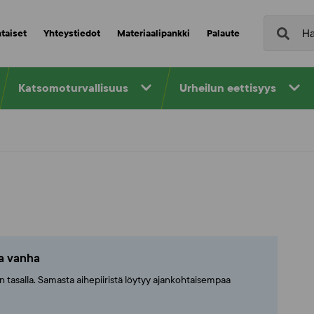
taiset
Yhteystiedot
Materiaalipankki
Palaute
Katsomoturvallisuus
Urheilun eettisyys
ta vanha
ajan tasalla. Samasta aihepiiristä löytyy ajankohtaisempaa