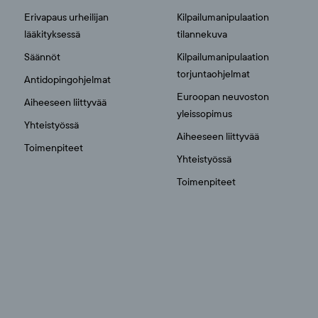
Erivapaus urheilijan
Kilpailumanipulaation
lääkityksessä
tilannekuva
Säännöt
Kilpailumanipulaation
torjuntaohjelmat
Antidopingohjelmat
Euroopan neuvoston
Aiheeseen liittyvää
yleissopimus
Yhteistyössä
Aiheeseen liittyvää
Toimenpiteet
Yhteistyössä
Toimenpiteet