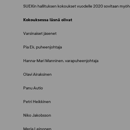
SUEKin hallituksen kokoukset vuodelle 2020 sovitaan my
Kokouksessa läsnä olivat
Varsinaiset jäsenet
Pia Ek, puheenjohtaja
Hanna-Mari Manninen, varapuheenjohtaja
Olavi Airaksinen
Panu Autio
Petri Heikkinen
Niko Jakobsson
Merja Leinonen