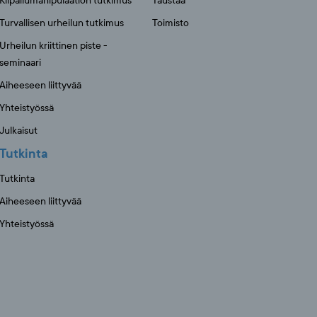
Kilpailumanipulaation tutkimus
Taustaa
Turvallisen urheilun tutkimus
Toimisto
Urheilun kriittinen piste -
seminaari
Aiheeseen liittyvää
Yhteistyössä
Julkaisut
Tutkinta
Tutkinta
Aiheeseen liittyvää
Yhteistyössä