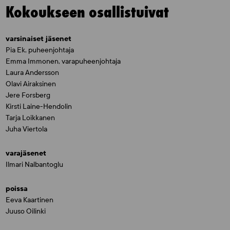
Kokoukseen osallistuivat
varsinaiset jäsenet
Pia Ek, puheenjohtaja
Emma Immonen, varapuheenjohtaja
Laura Andersson
Olavi Airaksinen
Jere Forsberg
Kirsti Laine-Hendolin
Tarja Loikkanen
Juha Viertola
varajäsenet
Ilmari Nalbantoglu
poissa
Eeva Kaartinen
Juuso Oilinki