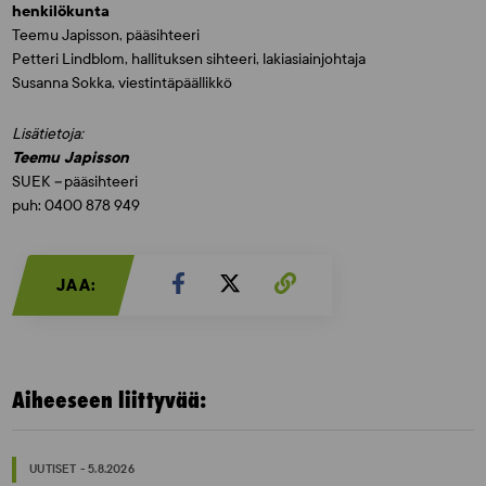
henkilökunta
Teemu Japisson, pääsihteeri
Petteri Lindblom, hallituksen sihteeri, lakiasiainjohtaja
Susanna Sokka, viestintäpäällikkö
Lisätietoja:
Teemu Japisson
SUEK
–
pääsihteeri
puh: 0400 878 949
JAA:
Aiheeseen liittyvää:
UUTISET - 5.8.2026