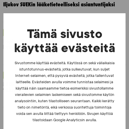
Iljukov SUEKin lääketieteelliseksi asiantuntijaksi
Tämä sivusto
UUTISET - 16.7.2026
Dopingrikkomuspäätösten julkistaminen:
käyttää evästeitä
kysymyksiä ja vastauksia EUT:n ratkaisusta
Sivustomme käyttää evästeitä. Käytössä on sekä väliaikaisia
istuntotunnus-evästeitä, jotka sulkeutuvat, kun suljet
UUTISET - 30.6.2026
Internet-selaimen, että pysyviä evästeitä, jotka tallentuvat
laitteelle. Evästeiden avulla voimme tunnistaa selaimesi ja
SUEKin sivuilla uusi blogisarja urheilun ja
väkivaltaisten alakulttuurien suhteesta
käyttää näin saamaamme tietoa esimerkiksi sivustollamme
vierailevien selaimien laskemiseen sekä sivustomme käytön
analysointiin, kuten tilastolliseen seurantaan. Kaikki kerätty
tieto on nimetöntä, eikä verkossa suoritettuja toimintoja
voida sen avulla liittää tiettyyn henkilöön. Sivujen käyttöä
tilastoidaan Google Analyticsin avulla.