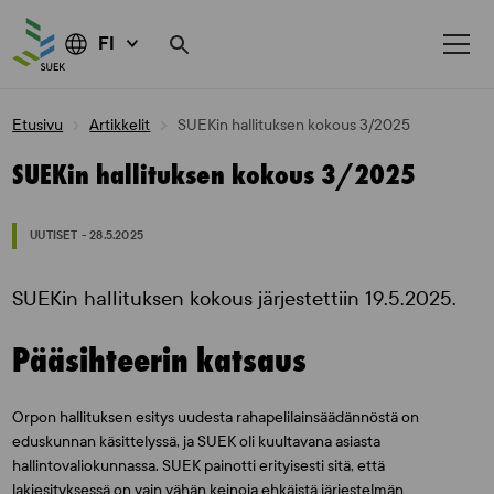
FI
Skip
Etusivu
Artikkelit
SUEKin hallituksen kokous 3/2025
to
content
SUEKin hallituksen kokous 3/2025
UUTISET - 28.5.2025
SUEKin hallituksen kokous järjestettiin 19.5.2025.
Pääsihteerin katsaus
Orpon hallituksen esitys uudesta rahapelilainsäädännöstä on
eduskunnan käsittelyssä, ja SUEK oli kuultavana asiasta
hallintovaliokunnassa. SUEK painotti erityisesti sitä, että
lakiesityksessä on vain vähän keinoja ehkäistä järjestelmän