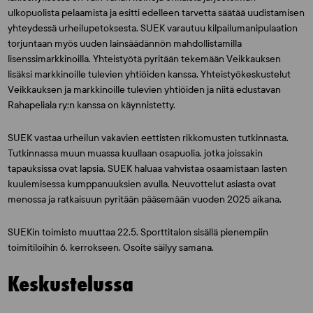
ulkopuolista pelaamista ja esitti edelleen tarvetta säätää uudistamisen
yhteydessä urheilupetoksesta. SUEK varautuu kilpailumanipulaation
torjuntaan myös uuden lainsäädännön mahdollistamilla
lisenssimarkkinoilla. Yhteistyötä pyritään tekemään Veikkauksen
lisäksi markkinoille tulevien yhtiöiden kanssa. Yhteistyökeskustelut
Veikkauksen ja markkinoille tulevien yhtiöiden ja niitä edustavan
Rahapeliala ry:n kanssa on käynnistetty.
SUEK vastaa urheilun vakavien eettisten rikkomusten tutkinnasta.
Tutkinnassa muun muassa kuullaan osapuolia, jotka joissakin
tapauksissa ovat lapsia. SUEK haluaa vahvistaa osaamistaan lasten
kuulemisessa kumppanuuksien avulla. Neuvottelut asiasta ovat
menossa ja ratkaisuun pyritään pääsemään vuoden 2025 aikana.
SUEKin toimisto muuttaa 22.5. Sporttitalon sisällä pienempiin
toimitiloihin 6. kerrokseen. Osoite säilyy samana.
Keskustelussa