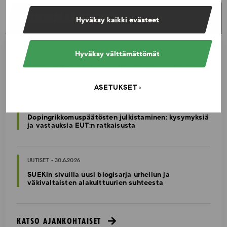
UUSIMMAT UUTISET
Hyväksy kaikki evästeet
Hyväksy välttämättömät
UUTISET - 5.8.2026
Iljukov SUEKin lääketieteelliseksi asiantuntijaksi
ASETUKSET
UUTISET - 16.7.2026
Dopingrikkomuspäätösten julkistaminen: kysymyksiä
ja vastauksia EUT:n ratkaisusta
UUTISET - 30.6.2026
SUEKin sivuilla uusi blogisarja urheilun ja
väkivaltaisten alakulttuurien suhteesta
KATSO AJANKOHTAISET