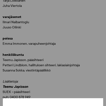
Tarja Loikkanen
Juha Viertola
varajäsenet
Ilmari Nalbantoglu
Juuso Oilinki
poissa
Emma Immonen, varapuheenjohtaja
henkilökunta
Teemu Japisson, pääsihteeri
Petteri Lindblom, hallituksen sihteeri, lakiasiainjohtaja
Susanna Sokka, viestintäpäällikkö
Lisätietoja:
Teemu Japisson
SUEK
–
pääsihteeri
puh: 0400 878 949