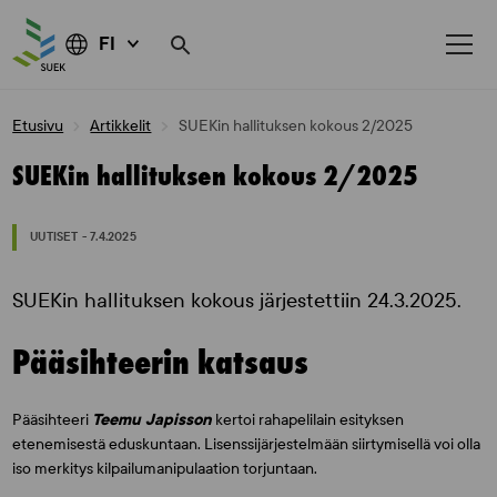
FI
Skip
Etusivu
Artikkelit
SUEKin hallituksen kokous 2/2025
to
content
SUEKin hallituksen kokous 2/2025
UUTISET - 7.4.2025
SUEKin hallituksen kokous järjestettiin 24.3.2025.
Pääsihteerin katsaus
Pääsihteeri
Teemu Japisson
kertoi rahapelilain esityksen
etenemisestä eduskuntaan. Lisenssijärjestelmään siirtymisellä voi olla
iso merkitys kilpailumanipulaation torjuntaan.