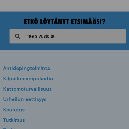
ETKÖ LÖYTÄNYT ETSIMÄÄSI?
Antidopingtoiminta
Kilpailumanipulaatio
Katsomoturvallisuus
Urheilun eettisyys
Koulutus
Tutkimus