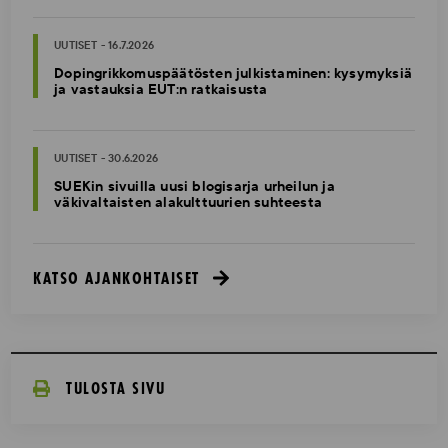
UUTISET - 16.7.2026
Dopingrikkomuspäätösten julkistaminen: kysymyksiä
ja vastauksia EUT:n ratkaisusta
UUTISET - 30.6.2026
SUEKin sivuilla uusi blogisarja urheilun ja
väkivaltaisten alakulttuurien suhteesta
KATSO AJANKOHTAISET
TULOSTA SIVU