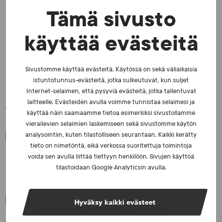
Tiedotetta päivitetty 8.4.2025. Lisätty Laura Andersson kokouksen
Tämä sivusto
osallistujiin.
käyttää evästeitä
JAA:
Sivustomme käyttää evästeitä. Käytössä on sekä väliaikaisia
istuntotunnus-evästeitä, jotka sulkeutuvat, kun suljet
Internet-selaimen, että pysyviä evästeitä, jotka tallentuvat
Aiheeseen liittyvää:
laitteelle. Evästeiden avulla voimme tunnistaa selaimesi ja
käyttää näin saamaamme tietoa esimerkiksi sivustollamme
vierailevien selaimien laskemiseen sekä sivustomme käytön
analysointiin, kuten tilastolliseen seurantaan. Kaikki kerätty
UUTISET - 5.8.2026
tieto on nimetöntä, eikä verkossa suoritettuja toimintoja
Iljukov SUEKin lääketieteelliseksi asiantuntijaksi
voida sen avulla liittää tiettyyn henkilöön. Sivujen käyttöä
tilastoidaan Google Analyticsin avulla.
UUTISET - 16.7.2026
Hyväksy kaikki evästeet
Dopingrikkomuspäätösten julkistaminen: