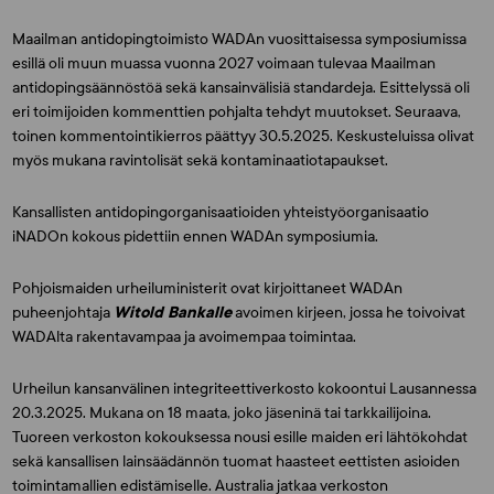
Maailman antidopingtoimisto WADAn vuosittaisessa symposiumissa
esillä oli muun muassa vuonna 2027 voimaan tulevaa Maailman
antidopingsäännöstöä sekä kansainvälisiä standardeja. Esittelyssä oli
eri toimijoiden kommenttien pohjalta tehdyt muutokset. Seuraava,
toinen kommentointikierros päättyy 30.5.2025. Keskusteluissa olivat
myös mukana ravintolisät sekä kontaminaatiotapaukset.
Kansallisten antidopingorganisaatioiden yhteistyöorganisaatio
iNADOn kokous pidettiin ennen WADAn symposiumia.
Pohjoismaiden urheiluministerit ovat kirjoittaneet WADAn
puheenjohtaja
Witold Bankalle
avoimen kirjeen, jossa he toivoivat
WADAlta rakentavampaa ja avoimempaa toimintaa.
Urheilun kansanvälinen integriteettiverkosto kokoontui Lausannessa
20.3.2025. Mukana on 18 maata, joko jäseninä tai tarkkailijoina.
Tuoreen verkoston kokouksessa nousi esille maiden eri lähtökohdat
sekä kansallisen lainsäädännön tuomat haasteet eettisten asioiden
toimintamallien edistämiselle. Australia jatkaa verkoston