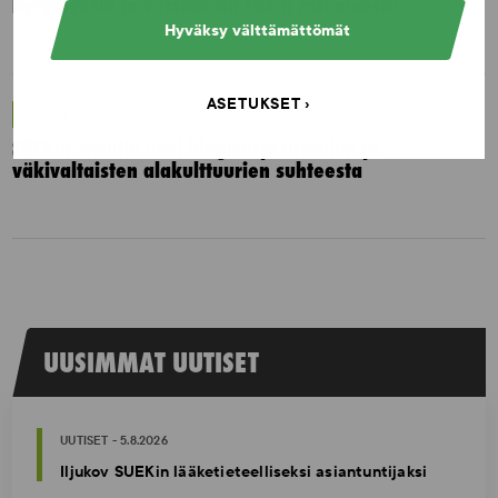
kysymyksiä ja vastauksia EUT:n ratkaisusta
Hyväksy välttämättömät
ASETUKSET
UUTISET - 30.6.2026
SUEKin sivuilla uusi blogisarja urheilun ja
väkivaltaisten alakulttuurien suhteesta
UUSIMMAT UUTISET
UUTISET - 5.8.2026
Iljukov SUEKin lääketieteelliseksi asiantuntijaksi