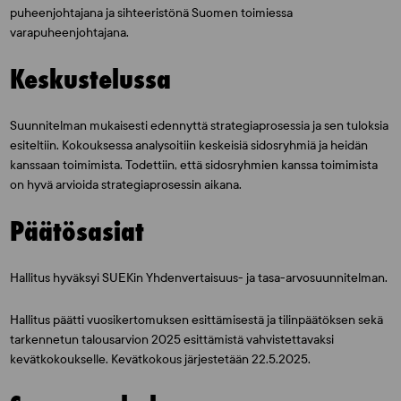
puheenjohtajana ja sihteeristönä Suomen toimiessa
varapuheenjohtajana.
Keskustelussa
Suunnitelman mukaisesti edennyttä strategiaprosessia ja sen tuloksia
esiteltiin. Kokouksessa analysoitiin keskeisiä sidosryhmiä ja heidän
kanssaan toimimista. Todettiin, että sidosryhmien kanssa toimimista
on hyvä arvioida strategiaprosessin aikana.
Päätösasiat
Hallitus hyväksyi SUEKin Yhdenvertaisuus- ja tasa-arvosuunnitelman.
Hallitus päätti vuosikertomuksen esittämisestä ja tilinpäätöksen sekä
tarkennetun talousarvion 2025 esittämistä vahvistettavaksi
kevätkokoukselle. Kevätkokous järjestetään 22.5.2025.