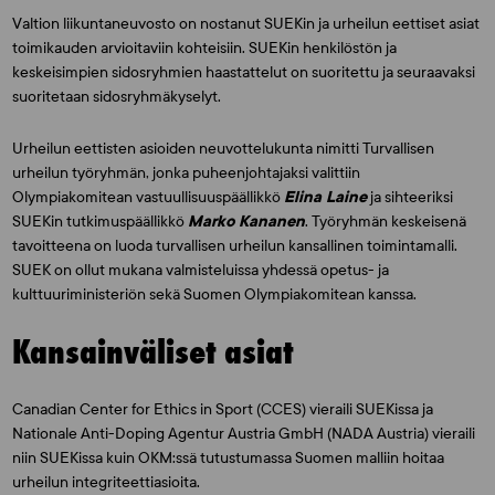
Valtion liikuntaneuvosto on nostanut SUEKin ja urheilun eettiset asiat
toimikauden arvioitaviin kohteisiin. SUEKin henkilöstön ja
keskeisimpien sidosryhmien haastattelut on suoritettu ja seuraavaksi
suoritetaan sidosryhmäkyselyt.
Urheilun eettisten asioiden neuvottelukunta nimitti Turvallisen
urheilun työryhmän, jonka puheenjohtajaksi valittiin
Olympiakomitean vastuullisuuspäällikkö
Elina Laine
ja sihteeriksi
SUEKin tutkimuspäällikkö
Marko Kananen
. Työryhmän keskeisenä
tavoitteena on luoda turvallisen urheilun kansallinen toimintamalli.
SUEK on ollut mukana valmisteluissa yhdessä opetus- ja
kulttuuriministeriön sekä Suomen Olympiakomitean kanssa.
Kansainväliset asiat
Canadian Center for Ethics in Sport (CCES) vieraili SUEKissa ja
Nationale Anti-Doping Agentur Austria GmbH (NADA Austria) vieraili
niin SUEKissa kuin OKM:ssä tutustumassa Suomen malliin hoitaa
urheilun integriteettiasioita.