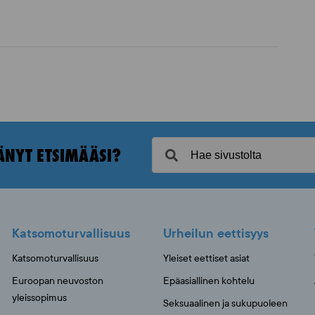
ÄNYT ETSIMÄÄSI?
Katsomoturvallisuus
Urheilun eettisyys
Katsomoturvallisuus
Yleiset eettiset asiat
Euroopan neuvoston
Epäasiallinen kohtelu
yleissopimus
Seksuaalinen ja sukupuoleen