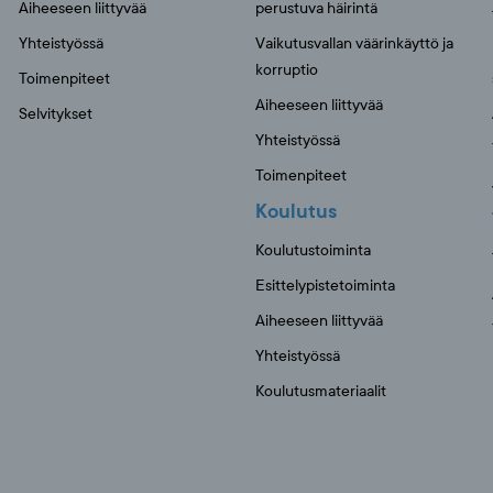
Aiheeseen liittyvää
perustuva häirintä
Yhteistyössä
Vaikutusvallan väärinkäyttö ja
korruptio
Toimenpiteet
Aiheeseen liittyvää
Selvitykset
Yhteistyössä
Toimenpiteet
Koulutus
Koulutustoiminta
Esittelypistetoiminta
Aiheeseen liittyvää
Yhteistyössä
Koulutusmateriaalit