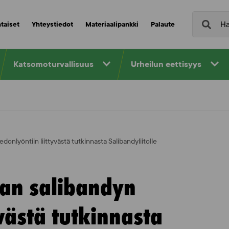
taiset
Yhteystiedot
Materiaalipankki
Palaute
Katsomoturvallisuus
Urheilun eettisyys
onlyöntiin liittyvästä tutkinnasta Salibandyliitolle
san salibandyn
yvästä tutkinnasta