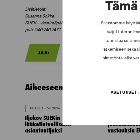
Tämä 
Lisätietoja:
Susanna Sokka
SUEK – viestintäpäällikkö
Sivustomme käyttää e
puh: 040 740 7477
suljet Internet-se
tunnistaa selaimes
laskemiseen sekä si
JAA:
nimetöntä, eikä verk
Aiheeseen liittyvää:
ASETUKSET
UUTISET - 5.8.2026
UUTISET - 16.7.2
Iljukov SUEKin
Dopingrikko
lääketieteelliseksi
julkistamine
asiantuntijaksi
vastauksia E