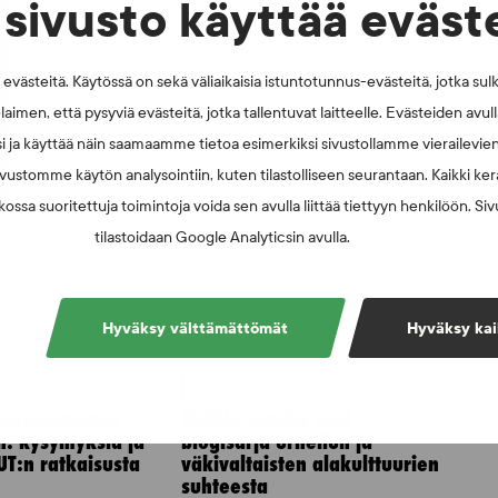
sivusto käyttää eväst
västeitä. Käytössä on sekä väliaikaisia istuntotunnus-evästeitä, jotka sul
laimen, että pysyviä evästeitä, jotka tallentuvat laitteelle. Evästeiden avu
i ja käyttää näin saamaamme tietoa esimerkiksi sivustollamme vierailevie
vustomme käytön analysointiin, kuten tilastolliseen seurantaan. Kaikki kerä
ossa suoritettuja toimintoja voida sen avulla liittää tiettyyn henkilöön. Si
tilastoidaan Google Analyticsin avulla.
Hyväksy välttämättömät
Hyväksy kai
026
UUTISET - 30.6.2026
muspäätösten
SUEKin sivuilla uusi
n: kysymyksiä ja
blogisarja urheilun ja
UT:n ratkaisusta
väkivaltaisten alakulttuurien
suhteesta