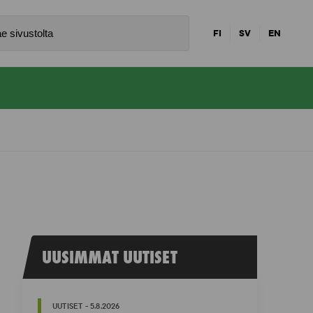
FI
SV
EN
UUSIMMAT UUTISET
UUTISET - 5.8.2026