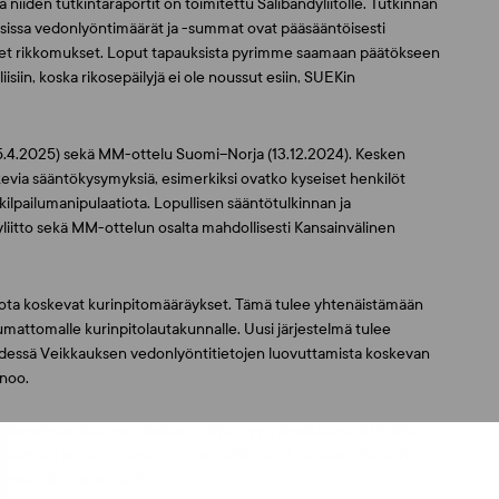
 niiden tutkintaraportit on toimitettu Salibandyliitolle. Tutkinnan
uksissa vedonlyöntimäärät ja -summat ovat pääsääntöisesti
neet rikkomukset. Loput tapauksista pyrimme saamaan päätökseen
isiin, koska rikosepäilyjä ei ole noussut esiin, SUEKin
(15.4.2025) sekä MM-ottelu Suomi–Norja (13.12.2024). Kesken
skevia sääntökysymyksiä, esimerkiksi ovatko kyseiset henkilöt
ä kilpailumanipulaatiota. Lopullisen sääntötulkinnan ja
liitto sekä MM-ottelun osalta mahdollisesti Kansainvälinen
atiota koskevat kurinpitomääräykset. Tämä tulee yhtenäistämään
pumattomalle kurinpitolautakunnalle. Uusi järjestelmä tulee
hdessä Veikkauksen vedonlyöntitietojen luovuttamista koskevan
anoo.
alibandyssa. Suomen Salibandyliitto pyysi kesäkuussa SUEKilta
kauksen yhteistyösopimus mahdollisti, että Veikkaus luovutti
ssa näihin aineistoihin.