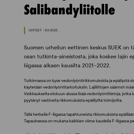
Salibandyliitolle
UUTISET - 8.9.2025
Suomen urheilun eettinen keskus SUEK on tä
osan tutkinta-aineistosta, joka koskee lajin 
liigassa alkaen kausilta 2021–2022.
Tutkinnassa on kyse vedonlyöntirikkomuksista ja epäilystä sisäp
käytetään vedonlyöntitarkoituksiin. Lajiliittojen säännöt määr
Veikkaukselta elokuun alussa lisää vedonlyöntitietoja, jotk
pyytänyt vastineita rikkomuksista epäillyiltä toimijoilta.
Tällä hetkellä F-liigassa tapahtuneista rikkomuksista epäillään
Tapauksessa on mukana kaikkien viime kaudella F-liigassa p