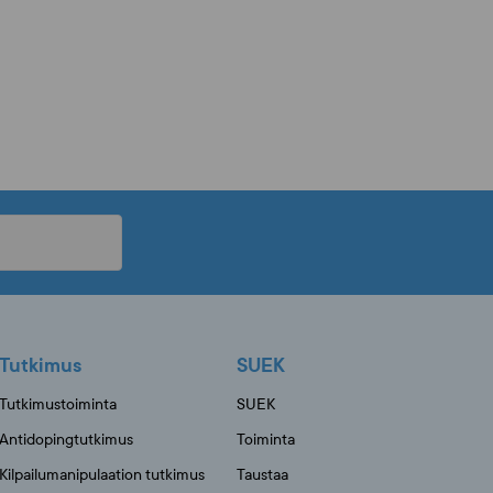
Tutkimus
SUEK
Tutkimustoiminta
SUEK
Antidopingtutkimus
Toiminta
Kilpailumanipulaation tutkimus
Taustaa