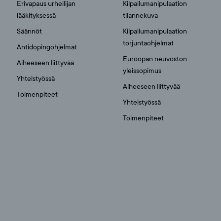
Erivapaus urheilijan
Kilpailumanipulaation
lääkityksessä
tilannekuva
Säännöt
Kilpailumanipulaation
torjuntaohjelmat
Antidopingohjelmat
Euroopan neuvoston
Aiheeseen liittyvää
yleissopimus
Yhteistyössä
Aiheeseen liittyvää
Toimenpiteet
Yhteistyössä
Toimenpiteet