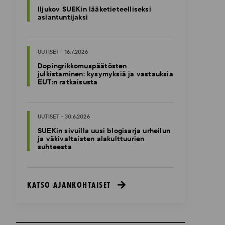
Iljukov SUEKin lääketieteelliseksi
asiantuntijaksi
UUTISET - 16.7.2026
Dopingrikkomuspäätösten
julkistaminen: kysymyksiä ja vastauksia
EUT:n ratkaisusta
UUTISET - 30.6.2026
SUEKin sivuilla uusi blogisarja urheilun
ja väkivaltaisten alakulttuurien
suhteesta
KATSO AJANKOHTAISET