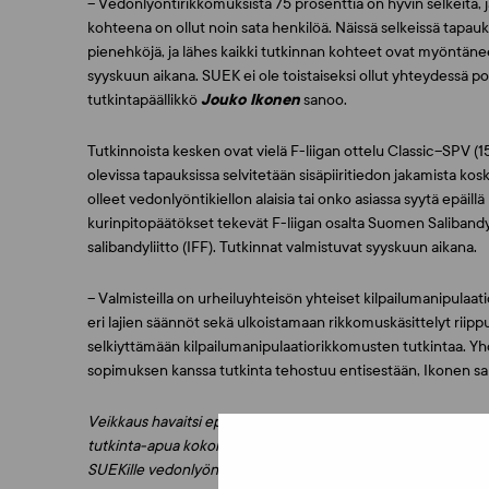
– Vedonlyöntirikkomuksista 75 prosenttia on hyvin selkeitä, ja
kohteena on ollut noin sata henkilöä. Näissä selkeissä tapa
pienehköjä, ja lähes kaikki tutkinnan kohteet ovat myöntä
syyskuun aikana. SUEK ei ole toistaiseksi ollut yhteydessä poli
tutkintapäällikkö
Jouko Ikonen
sanoo.
Tutkinnoista kesken ovat vielä F-liigan ottelu Classic–SPV 
olevissa tapauksissa selvitetään sisäpiiritiedon jakamista ko
olleet vedonlyöntikiellon alaisia tai onko asiassa syytä epäill
kurinpitopäätökset tekevät F-liigan osalta Suomen Salibandy
salibandyliitto (IFF). Tutkinnat valmistuvat syyskuun aikana.
– Valmisteilla on urheiluyhteisön yhteiset kilpailumanipula
eri lajien säännöt sekä ulkoistamaan rikkomuskäsittelyt riip
selkiyttämään kilpailumanipulaatiorikkomusten tutkintaa. Y
sopimuksen kanssa tutkinta tehostuu entisestään, Ikonen s
Veikkaus havaitsi epäilyttävää vedonlyöntiä suomalaisessa s
tutkinta-apua kokonaisuuden selvittämiseksi. SUEKin ja Veik
SUEKille vedonlyöntitietoja. SUEKin tutkinta perustuu pääasia