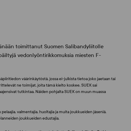
nään toimittanut Suomen Salibandyliitolle
epäiltyjä vedonlyöntirikkomuksia miesten F-
iiritiedon väärinkäytöstä, jossa ei-julkista tietoa joko jaetaan tai
ittelevät ne toimijat, joita tämä kielto koskee. SUEK sai
a laajensivat tutkintaa. Näiden pohjalta SUEK on muun muassa
 pelaajia, valmentajia, huoltajia ja muita joukkueiden jäseniä.
elanneiden joukkueiden edustajia.