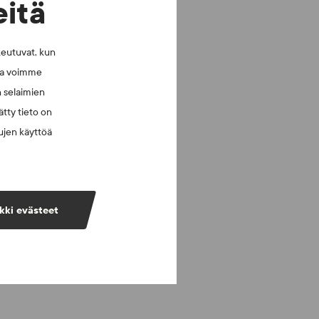
eitä
keutuvat, kun
lla voimme
n selaimien
tty tieto on
vujen käyttöä
kki evästeet