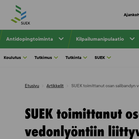
Skip
to
Ajankoh
content
Antidopingtoiminta
Kilpailumanipulaatio
Koulutus
Tutkimus
Tutkinta
SUEK
Etusivu
Artikkelit
SUEK toimittanut osan salibandyn ved
SUEK toimittanut o
vedonlyöntiin liitt