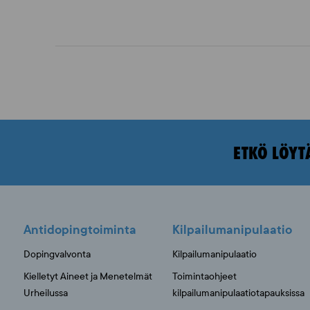
ETKÖ LÖYT
Antidopingtoiminta
Kilpailumanipulaatio
Dopingvalvonta
Kilpailumanipulaatio
Kielletyt Aineet ja Menetelmät
Toimintaohjeet
Urheilussa
kilpailumanipulaatiotapauksissa